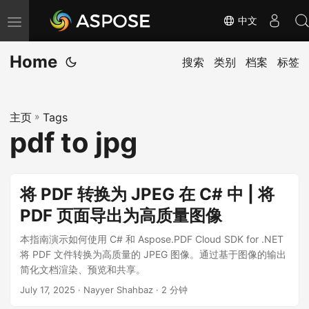
中文
切
换
Home
导
搜索
类别
档案
标签
航
主页
»
Tags
pdf to jpg
将 PDF 转换为 JPEG 在 C# 中 | 将
PDF 页面导出为高质量图像
本指南演示如何使用 C# 和 Aspose.PDF Cloud SDK for .NET
将 PDF 文件转换为高质量的 JPEG 图像。通过基于图像的输出
简化文档渲染、预览和共享。
July 17, 2025
· Nayyer Shahbaz · 2 分钟