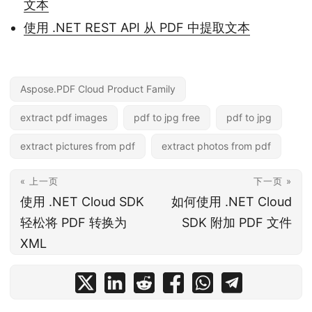
文本
使用 .NET REST API 从 PDF 中提取文本
Aspose.PDF Cloud Product Family
extract pdf images
pdf to jpg free
pdf to jpg
extract pictures from pdf
extract photos from pdf
« 上一页
下一页 »
使用 .NET Cloud SDK
如何使用 .NET Cloud
轻松将 PDF 转换为
SDK 附加 PDF 文件
XML