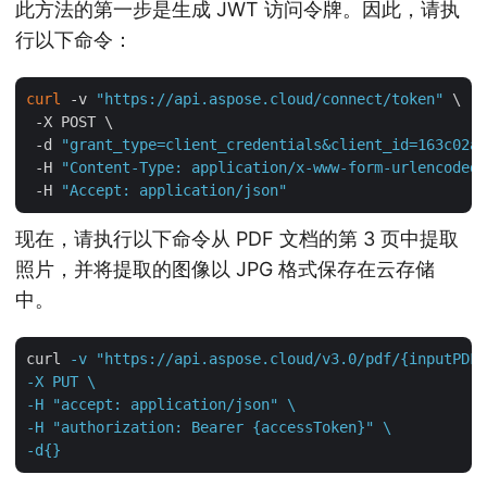
此方法的第一步是生成 JWT 访问令牌。因此，请执
行以下命令：
curl
 -v 
"https://api.aspose.cloud/connect/token"
 \

 -X POST \

 -d 
"grant_type=client_credentials&client_id=163c02a1
 -H 
"Content-Type: application/x-www-form-urlencoded"
 -H 
"Accept: application/json"
现在，请执行以下命令从 PDF 文档的第 3 页中提取
照片，并将提取的图像以 JPG 格式保存在云存储
中。
curl
-v "https://api.aspose.cloud/v3.0/pdf/{inputPDF}
-X PUT \

-H "accept: application/json" \

-H "authorization: Bearer {accessToken}" \

-d{}