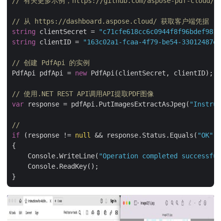
// 有关更多示例，https://github.com/aspose-pdf-cloud/aspo
// 从 https://dashboard.aspose.cloud/ 获取客户端凭据
string
 clientSecret = 
"c71cfe618cc6c0944f8f96bdef9813
string
 clientID = 
"163c02a1-fcaa-4f79-be54-33012487e7
// 创建 PdfApi 的实例
PdfApi pdfApi = 
new
 PdfApi(clientSecret, clientID);

// 使用.NET REST API调用API提取PDF图像
var
 response = pdfApi.PutImagesExtractAsJpeg(
"Instruc
// 
if
 (response != 
null
 && response.Status.Equals(
"OK"
))

{

    Console.WriteLine(
"Operation completed successful
    Console.ReadKey();
