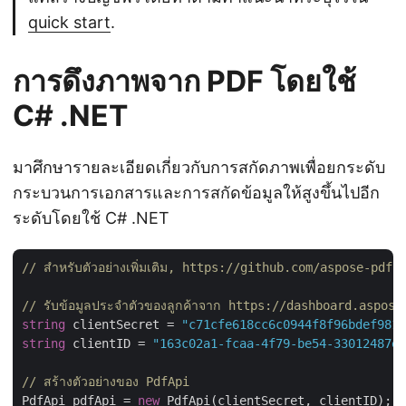
quick start
.
การดึงภาพจาก PDF โดยใช้
C# .NET
มาศึกษารายละเอียดเกี่ยวกับการสกัดภาพเพื่อยกระดับ
กระบวนการเอกสารและการสกัดข้อมูลให้สูงขึ้นไปอีก
ระดับโดยใช้ C# .NET
// สำหรับตัวอย่างเพิ่มเติม, https://github.com/aspose-pd
// รับข้อมูลประจำตัวของลูกค้าจาก https://dashboard.aspose
string
 clientSecret = 
"c71cfe618cc6c0944f8f96bdef9813
string
 clientID = 
"163c02a1-fcaa-4f79-be54-33012487e7
// สร้างตัวอย่างของ PdfApi
PdfApi pdfApi = 
new
 PdfApi(clientSecret, clientID);
