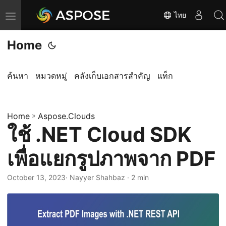
ไทย
T
o
Home
g
g
l
ค้นหา
หมวดหมู่
คลังเก็บเอกสารสำคัญ
แท็ก
e
n
Home
a
»
Aspose.Clouds
ใช้ .NET Cloud SDK
v
i
เพื่อแยกรูปภาพจาก PDF
g
a
October 13, 2023
· Nayyer Shahbaz · 2 min
t
i
o