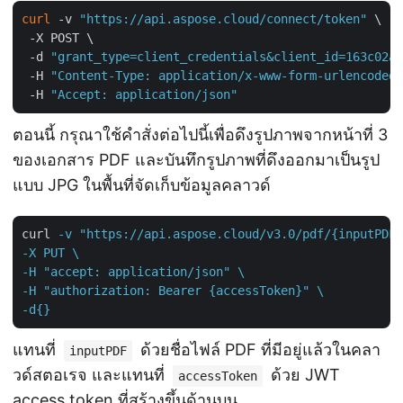
curl
 -v 
"https://api.aspose.cloud/connect/token"
 \

 -X POST \

 -d 
"grant_type=client_credentials&client_id=163c02a1
 -H 
"Content-Type: application/x-www-form-urlencoded"
 -H 
"Accept: application/json"
ตอนนี้ กรุณาใช้คำสั่งต่อไปนี้เพื่อดึงรูปภาพจากหน้าที่ 3
ของเอกสาร PDF และบันทึกรูปภาพที่ดึงออกมาเป็นรูป
แบบ JPG ในพื้นที่จัดเก็บข้อมูลคลาวด์
curl
-v "https://api.aspose.cloud/v3.0/pdf/{inputPDF}
-X PUT \

-H "accept: application/json" \

-H "authorization: Bearer {accessToken}" \

-d{}
แทนที่
ด้วยชื่อไฟล์ PDF ที่มีอยู่แล้วในคลา
inputPDF
วด์สตอเรจ และแทนที่
ด้วย JWT
accessToken
access token ที่สร้างขึ้นด้านบน。