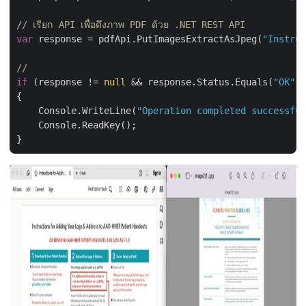
// เรียก API เพื่อดึงภาพ PDF ด้วย .NET REST API
var
 response = pdfApi.PutImagesExtractAsJpeg(
"Instruc
// 
if
 (response != 
null
 && response.Status.Equals(
"OK"
))

{

    Console.WriteLine(
"Operation completed successful
    Console.ReadKey();
