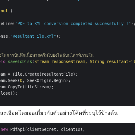
 
null
)

teLine(
"PDF to XML conversion completed successfully !"
);
onse,
"ResultantFile.xml"
);

งในการบันทึกเนื้อหาสตรีมไปยังไฟล์บนไดรฟ์ภายใน
oid
saveToDisk
(
Stream responseStream, String resultantFi
eam = File.Create(resultantFile);

eam.Seek(
0
, SeekOrigin.Begin);

am.CopyTo(fileStream);

lose();

ยละเอียดโดยย่อเกี่ยวกับตัวอย่างโค้ดที่ระบุไว้ข้างต้น
 
new