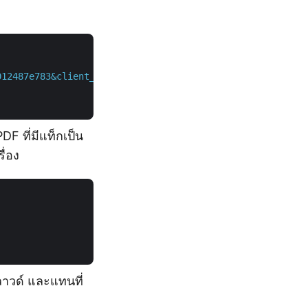
012487e783&client_secret=c71cfe618cc6c0944f8f96bdef9813a
DF ที่มีแท็กเป็น
ื่อง
คลาวด์ และแทนที่