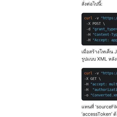
สั่งต่อไปนี้:
curl
 -v 
"https:
 -X POST \

 -d 
"grant_type
 -H 
"Content-Ty
 -H 
"Accept: ap
เมื่อสร้างโทเค็น 
รูปแบบ XML หลัง
curl
 -v 
"https:
-X GET \

-H 
"accept: mul
-H  
"authorizat
-o 
"Converted.x
แทนที่ ‘sourceFil
‘accessToken’ ด้