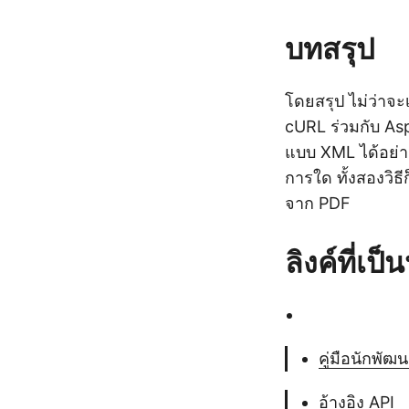
บทสรุป
โดยสรุป ไม่ว่าจะ
cURL ร่วมกับ As
แบบ XML ได้อย่างรา
การใด ทั้งสองวิธีก
จาก PDF
ลิงค์ที่เป
คู่มือนักพัฒ
อ้างอิง API