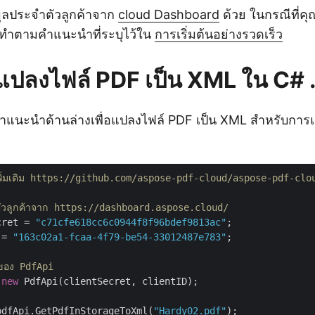
มูลประจำตัวลูกค้าจาก
cloud Dashboard
ด้วย ในกรณีที่คุณ
ยทำตามคำแนะนำที่ระบุไว้ใน
การเริ่มต้นอย่างรวดเร็ว
แปลงไฟล์ PDF เป็น XML ใน C#
ำแนะนำด้านล่างเพื่อแปลงไฟล์ PDF เป็น XML สำหรับการแส
งเพิ่มเติม https://github.com/aspose-pdf-cloud/aspose-pdf-c
ตัวลูกค้าจาก https://dashboard.aspose.cloud/
cret = 
"c71cfe618cc6c0944f8f96bdef9813ac"
 = 
"163c02a1-fcaa-4f79-be54-33012487e783"
;

์ของ PdfApi
 
new
 PdfApi(clientSecret, clientID);

pdfApi.GetPdfInStorageToXml(
"Hardy02.pdf"
);
