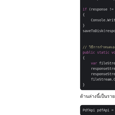
if
 (response !=
{

    Console.Wri
}

saveToDisk(resp
// วิธีการกำหนดเอ
public
static
v
{

var
 fileStr
    responseStr
    responseStre
    fileStream.C
ด้านล่างนี้เป็นรา
PdfApi pdfApi =