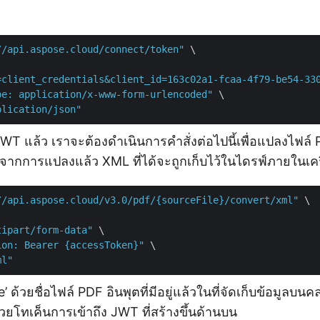
//api.aspose.cloud/connect/token"
 \

=client_credentials&client_id=163c02a1-fcaa-4f79-be54-33
pe: application/x-www-form-urlencoded"
 \

plication/json"
JWT แล้ว เราจะต้องดำเนินการคำสั่งต่อไปนี้เพื่อแปลงไฟล์ P
จากการแปลงแล้ว XML ที่ได้จะถูกเก็บไว้ในไดรฟ์ภายในเคร
//api.aspose.cloud/v3.0/pdf/{sourceFile}/convert/xml"
 \

tipart/form-data"
 \

ion: Bearer {accessToken}"
 \

ml"
e’ ด้วยชื่อไฟล์ PDF อินพุตที่มีอยู่แล้วในที่จัดเก็บข้อมูลบน
วยโทเค็นการเข้าถึง JWT ที่สร้างขึ้นด้านบน