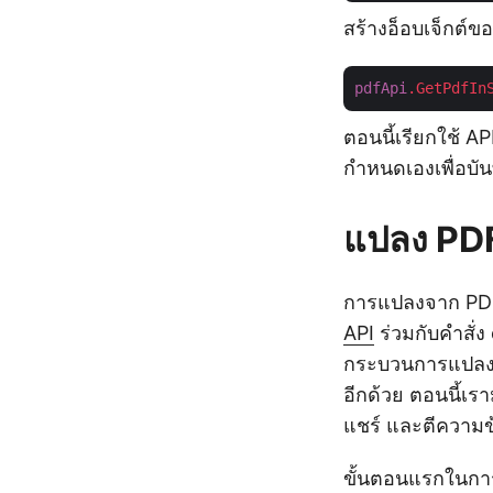
สร้างอ็อบเจ็กต์ข
pdfApi
.GetPdfIn
ตอนนี้เรียกใช้ A
กำหนดเองเพื่อบั
แปลง PDF
การแปลงจาก PDF 
API
ร่วมกับคำสั่
กระบวนการแปลงเท่
อีกด้วย ตอนนี้เรา
แชร์ และตีความข้
ขั้นตอนแรกในการ