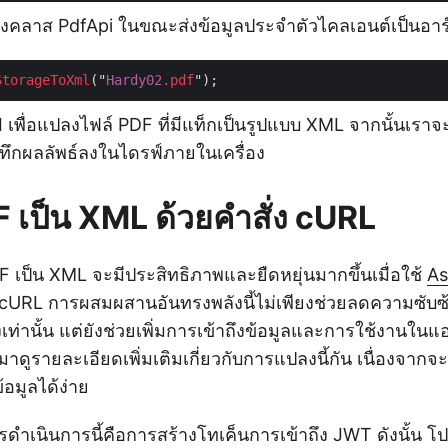
องคลาส PdfApi ในขณะส่งข้อมูลประจำตัวไคลเอนต์เป็นอาร์
StorageToXml
("
Hardy02
.pdf
PI เพื่อแปลงไฟล์ PDF ที่มีแท็กเป็นรูปแบบ XML จากนั้นเราจ
นทึกผลลัพธ์ลงในไดรฟ์ภายในเครื่อง
 เป็น XML ด้วยคำสั่ง cURL
เป็น XML จะมีประสิทธิภาพและยืดหยุ่นมากขึ้นเมื่อใช้
As
ง cURL การผสมผสานอันทรงพลังนี้ไม่เพียงช่วยลดความซับ
านั้น แต่ยังช่วยเพิ่มการเข้าถึงข้อมูลและการใช้งานในแ
มาดูรายละเอียดเพิ่มเติมเกี่ยวกับการแปลงนี้กัน เนื่องจากจะ
อมูลได้ง่าย
ดำเนินการนี้คือการสร้างโทเค็นการเข้าถึง JWT ดังนั้น 