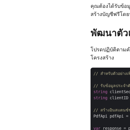
คุณต้องได้รับข้อ
สร้างบัญชีฟรีโด
พัฒนาตัว
โปรดปฏิบัติตามค
โครงสร้าง
// สำหรับตัวอย่า
// รับข้อมูลประจำ
string
 clientSe
string
 clientID
// สร้างอินสแตนซ
PdfApi pdfApi =
var
 response = 