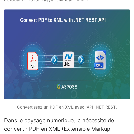
a
t
i
o
n
Convertissez un PDF en XML avec l’API .NET REST.
Dans le paysage numérique, la nécessité de
convertir
PDF
en
XML
(Extensible Markup