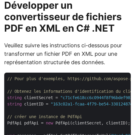
Développer un
convertisseur de fichiers
PDF en XML en C# .NET
Veuillez suivre les instructions ci-dessous pour
transformer un fichier PDF en XML pour une
représentation structurée des données.
// Pour plus d'exemples, https://github.com/aspose-pd
// Obtenez les informations d'identification du clien
string
 clientSecret = 
"c71cfe618cc6c0944f8f96bdef9813
string
 clientID = 
"163c02a1-fcaa-4f79-be54-33012487e7
// créer une instance de PdfApi
PdfApi pdfApi = 
new
 PdfApi(clientSecret, clientID);
