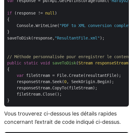
var
 response = pdfApi.GetPdfInStorageToXml(
"Hardy02.p
if
 (response != 
null
)

{

    Console.WriteLine(
"PDF to XML conversion complete
}

saveToDisk(response,
"ResultantFile.xml"
);

// Méthode personnalisée pour enregistrer le contenu 
public
static
void
saveToDisk
(
Stream responseStream,
{

var
 fileStream = File.Create(resultantFile);

    responseStream.Seek(
0
, SeekOrigin.Begin);

    responseStream.CopyTo(fileStream);

    fileStream.Close();

Vous trouverez ci-dessous les détails rapides
concernant l’extrait de code indiqué ci-dessus.