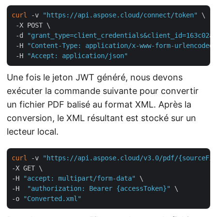
curl
 -v 
"https://api.aspose.cloud/connect/token"
 \

 -X POST \

 -d 
"grant_type=client_credentials&client_id=163c02a1
 -H 
"Content-Type: application/x-www-form-urlencoded"
 -H 
"Accept: application/json"
Une fois le jeton JWT généré, nous devons
exécuter la commande suivante pour convertir
un fichier PDF balisé au format XML. Après la
conversion, le XML résultant est stocké sur un
lecteur local.
curl
 -v 
"https://api.aspose.cloud/v3.0/pdf/{sourceFil
-X GET \

-H 
"accept: multipart/form-data"
 \

-H  
"authorization: Bearer {accessToken}"
 \

-o 
"Converted.xml"