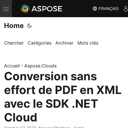
FRANÇAIS
B
a
Home
s
c
u
Chercher
Catégories
Archiver
Mots clés
l
e
Accueil
r
»
Aspose.Clouds
Conversion sans
l
a
effort de PDF en XML
n
a
avec le SDK .NET
v
Cloud
i
g
October 17, 2023
· Nayyer Shahbaz · 4 min