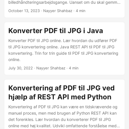
billedhåndteringsarbejdsgange. Uanset om du skal gemme
billeder til videre brug eller blot organisere dem mere
October 13, 2023
· Nayyer Shahbaz · 4 min
effektivt, er det uvurderligt at mestre kunsten at udtrække
PDF-billeder.
Konverter PDF til JPG i Java
Konverter PDF til JPG online. Lær hvordan du udfører PDF
til JPG konvertering online. Java REST API til PDF til JPG
konvertering. Trin for trin guide til PDF til JPG konvertering
online.
July 30, 2022
· Nayyer Shahbaz · 4 min
Konvertering af PDF til JPG ved
hjælp af REST API med Python
Konvertering af PDF til JPG kan være en tidskrævende og
manuel proces, men med brugen af Python REST API kan
det forenkles. Lær hvordan du konverterer PDF til JPG
online med høj kvalitet. Udvikl omfattende forståelse med