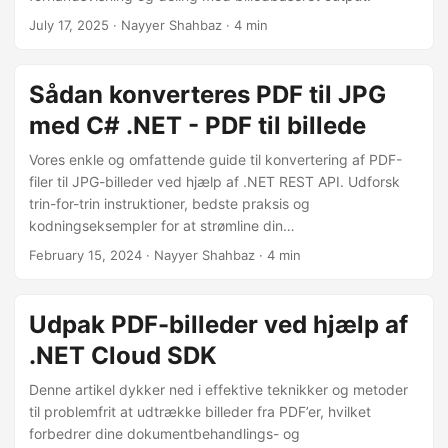
July 17, 2025
· Nayyer Shahbaz · 4 min
Sådan konverteres PDF til JPG
med C# .NET - PDF til billede
Vores enkle og omfattende guide til konvertering af PDF-
filer til JPG-billeder ved hjælp af .NET REST API. Udforsk
trin-for-trin instruktioner, bedste praksis og
kodningseksempler for at strømline din
dokumenthåndteringsproces. Udfør sømløse PDF til JPG-
February 15, 2024
· Nayyer Shahbaz · 4 min
konverteringer, så du kan forbedre effektiviteten og
produktiviteten i dine projekter.
Udpak PDF-billeder ved hjælp af
.NET Cloud SDK
Denne artikel dykker ned i effektive teknikker og metoder
til problemfrit at udtrække billeder fra PDF’er, hvilket
forbedrer dine dokumentbehandlings- og