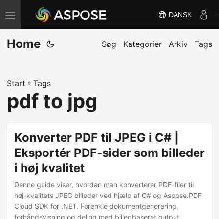
DANSK
S
k
Home
i
Søg
Kategorier
Arkiv
Tags
f
t
Start
»
Tags
n
pdf to jpg
a
v
i
Konverter PDF til JPEG i C# |
g
Eksportér PDF-sider som billeder
a
i høj kvalitet
t
i
Denne guide viser, hvordan man konverterer PDF-filer til
o
høj-kvalitets JPEG billeder ved hjælp af C# og Aspose.PDF
Cloud SDK for .NET. Forenkle dokumentgenerering,
n
forhåndsvisning og deling med billedbaseret output.