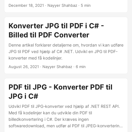
trin-for-trin instruktioner og kodeeksempler til at konvertere
December 18, 2021
· Nayyer Shahbaz · 5 min
PDF til JPG online. Sig farvel til manuel konvertering,
begynd at konvertere PDF til billede med lethed!
Konverter JPG til PDF i C# -
Billed til PDF Converter
Denne artikel forklarer detaljerne om, hvordan vi kan udføre
JPG til PDF ved hjælp af C# .NET. Udvikl en JPG til PDF-
konverter med få kodelinjer.
August 26, 2021
· Nayyer Shahbaz · 6 min
PDF til JPG - Konverter PDF til
JPG i C#
Udvikl PDF til JPG-konverter ved hjælp af .NET REST API.
Med få kodelinjer kan du udvikle din PDF til
billedkonvertering i C#. Der kræves ingen
softwaredownload, men udfør al PDF til JPEG-konvertering