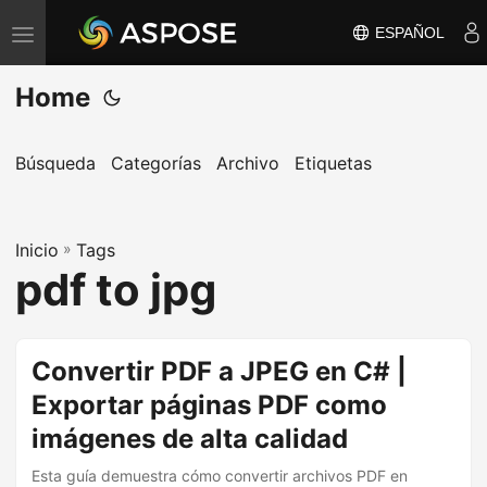
ESPAÑOL
A
l
Home
t
e
r
Búsqueda
Categorías
Archivo
Etiquetas
n
a
Inicio
r
»
Tags
pdf to jpg
n
a
v
Convertir PDF a JPEG en C# |
e
Exportar páginas PDF como
g
a
imágenes de alta calidad
c
Esta guía demuestra cómo convertir archivos PDF en