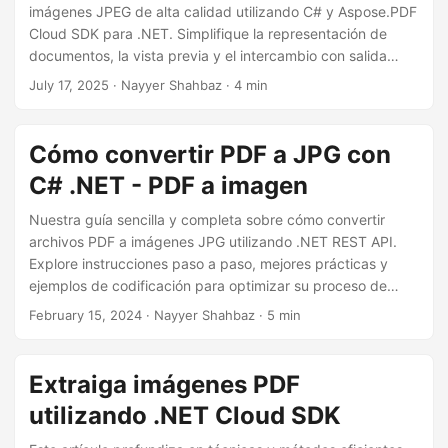
i
imágenes JPEG de alta calidad utilizando C# y Aspose.PDF
ó
Cloud SDK para .NET. Simplifique la representación de
documentos, la vista previa y el intercambio con salida
n
basada en imágenes.
July 17, 2025
· Nayyer Shahbaz · 4 min
Cómo convertir PDF a JPG con
C# .NET - PDF a imagen
Nuestra guía sencilla y completa sobre cómo convertir
archivos PDF a imágenes JPG utilizando .NET REST API.
Explore instrucciones paso a paso, mejores prácticas y
ejemplos de codificación para optimizar su proceso de
gestión de documentos. Realice conversiones perfectas de
February 15, 2024
· Nayyer Shahbaz · 5 min
PDF a JPG, lo que le permitirá mejorar la eficiencia y la
productividad en sus proyectos.
Extraiga imágenes PDF
utilizando .NET Cloud SDK