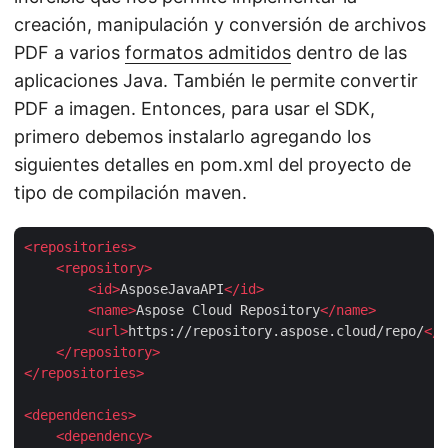
creación, manipulación y conversión de archivos
PDF a varios
formatos admitidos
dentro de las
aplicaciones Java. También le permite convertir
PDF a imagen. Entonces, para usar el SDK,
primero debemos instalarlo agregando los
siguientes detalles en pom.xml del proyecto de
tipo de compilación maven.
<
repositories
>
<
repository
>
<
id
>
AsposeJavaAPI
</
id
>
<
name
>
Aspose Cloud Repository
</
name
>
<
url
>
https://repository.aspose.cloud/repo/
</
u
</
repository
>
</
repositories
>
<
dependencies
>
<
dependency
>