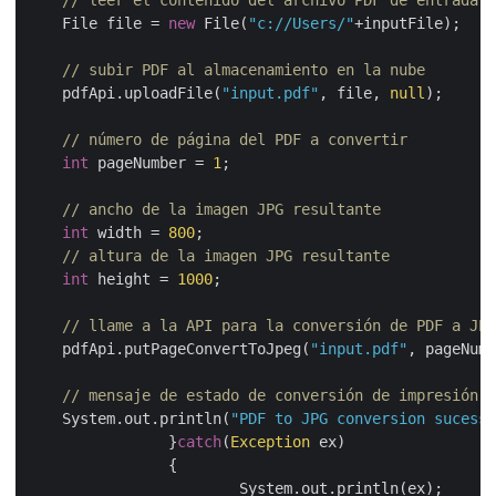
    File file = 
new
 File(
"c://Users/"
+inputFile);

// subir PDF al almacenamiento en la nube
    pdfApi.uploadFile(
"input.pdf"
, file, 
null
);

// número de página del PDF a convertir
int
 pageNumber = 
1
;

// ancho de la imagen JPG resultante
int
 width = 
800
;

// altura de la imagen JPG resultante
int
 height = 
1000
;

// llame a la API para la conversión de PDF a JPG
    pdfApi.putPageConvertToJpeg(
"input.pdf"
, pageNumb
// mensaje de estado de conversión de impresión
    System.out.println(
"PDF to JPG conversion sucessf
		}
catch
(
Exception
 ex)

		{

			System.out.println(ex);
