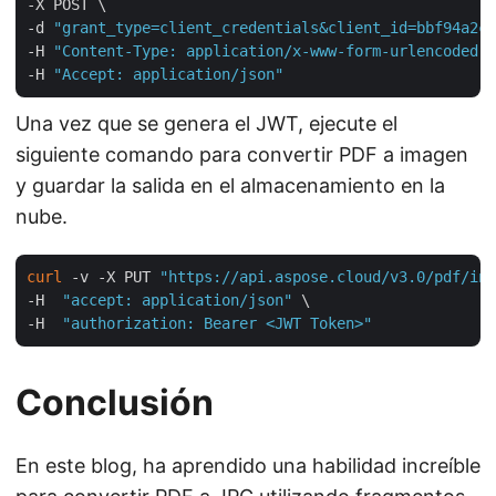
-X POST \

-d 
"grant_type=client_credentials&client_id=bbf94a2c-
-H 
"Content-Type: application/x-www-form-urlencoded"
 
-H 
"Accept: application/json"
Una vez que se genera el JWT, ejecute el
siguiente comando para convertir PDF a imagen
y guardar la salida en el almacenamiento en la
nube.
curl
 -v -X PUT 
"https://api.aspose.cloud/v3.0/pdf/inp
-H  
"accept: application/json"
 \

-H  
"authorization: Bearer <JWT Token>"
Conclusión
En este blog, ha aprendido una habilidad increíble