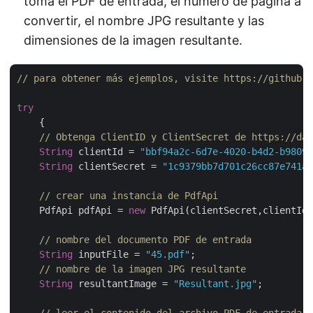
toma el PDF de entrada, el número de página a
convertir, el nombre JPG resultante y las
dimensiones de la imagen resultante.
// para obtener más ejemplos, visite https://github.c
try
    {

// Obtenga ClientID y ClientSecret de https://das
String
 clientId = 
"bbf94a2c-6d7e-4020-b4d2-b98097
String
 clientSecret = 
"1c9379bb7d701c26cc87e741a2
// crear una instancia de PdfApi
    PdfApi pdfApi = 
new
 PdfApi(clientSecret,clientId)
// nombre del documento PDF de entrada
String
 inputFile = 
"45.pdf"
;

// nombre de la imagen JPG resultante
String
 resultantImage = 
"Resultant.jpg"
;

// leer el contenido del archivo PDF de entrada