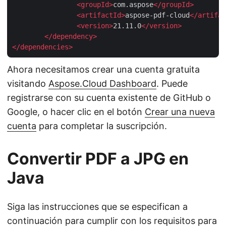
<
groupId
>
com.aspose
</
groupId
>
<
artifactId
>
aspose-pdf-cloud
</
artifac
<
version
>
21.11.0
</
version
>
</
dependency
>
</
dependencies
>
Ahora necesitamos crear una cuenta gratuita
visitando
Aspose.Cloud Dashboard
. Puede
registrarse con su cuenta existente de GitHub o
Google, o hacer clic en el botón
Crear una nueva
cuenta
para completar la suscripción.
Convertir PDF a JPG en
Java
Siga las instrucciones que se especifican a
continuación para cumplir con los requisitos para