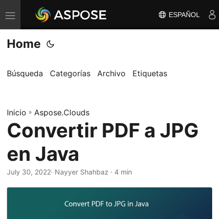
ESPAÑOL
A
l
Home
t
e
r
Búsqueda
Categorías
Archivo
Etiquetas
n
a
Inicio
r
»
Aspose.Clouds
Convertir PDF a JPG
n
a
en Java
v
e
July 30, 2022
· Nayyer Shahbaz · 4 min
g
a
c