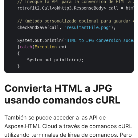
// Invoque la API para la conversión de HTML a JP
    retrofit2.Call<okhttp3.ResponseBody> call = htmlA
// (método personalizado opcional para guardar el
    checkAndSave(call, 
"resultantFile.png"
);

    System.out.println(
"HTML to JPG conversion sucess
    }
catch
(
Exception
 ex)

    {

        System.out.println(ex);

Convierta HTML a JPG
usando comandos cURL
También se puede acceder a las API de
Aspose.HTML Cloud a través de comandos cURL
utilizando terminales de línea de comandos. Pero