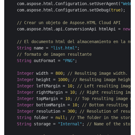
    com.aspose.html.Configuration.setUserAgent(
"WebKi
    com.aspose.html.Configuration.setDebug(
true
);

// Crear un objeto de Aspose.HTML Cloud API
    com.aspose.html.api.ConversionApi htmlApi = 
new
 A
// El documento html del almacenamiento en la nub
String
 name = 
"list.html"
;

// formato de imagen resultante
String
 outFormat = 
"PNG"
;

Integer
 width = 
800
; 
// Resulting image width.
Integer
 height = 
1000
; 
// Resulting image height.
Integer
 leftMargin = 
10
; 
// Left resulting image 
Integer
 rightMargin = 
10
; 
// Right resulting imag
Integer
 topMargin = 
10
; 
// Top resulting image ma
Integer
 bottomMargin = 
10
; 
// Bottom resulting im
Integer
 resolution = 
300
; 
// Resolution of result
String
 folder = 
null
; 
// The folder in the storag
String
 storage = 
"Internal"
; 
// Name of the stora