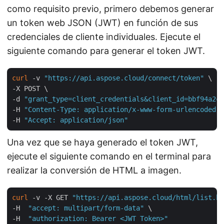
como requisito previo, primero debemos generar
un token web JSON (JWT) en función de sus
credenciales de cliente individuales. Ejecute el
siguiente comando para generar el token JWT.
curl
 -v 
"https://api.aspose.cloud/connect/token"
 \

-X POST \

-d 
"grant_type=client_credentials&client_id=bbf94a2c-
-H 
"Content-Type: application/x-www-form-urlencoded"
 
-H 
"Accept: application/json"
Una vez que se haya generado el token JWT,
ejecute el siguiente comando en el terminal para
realizar la conversión de HTML a imagen.
curl
 -v -X GET 
"https://api.aspose.cloud/html/list.ht
-H  
"accept: multipart/form-data"
 \

-H  
"authorization: Bearer <JWT Token>"