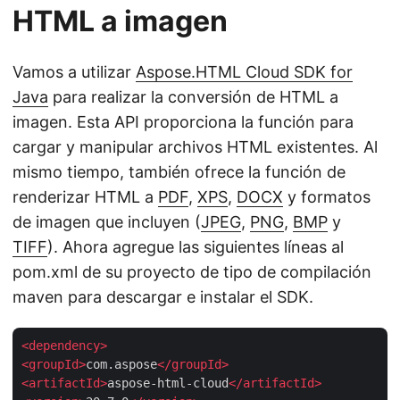
HTML a imagen
Vamos a utilizar
Aspose.HTML Cloud SDK for
Java
para realizar la conversión de HTML a
imagen. Esta API proporciona la función para
cargar y manipular archivos HTML existentes. Al
mismo tiempo, también ofrece la función de
renderizar HTML a
PDF
,
XPS
,
DOCX
y formatos
de imagen que incluyen (
JPEG
,
PNG
,
BMP
y
TIFF
). Ahora agregue las siguientes líneas al
pom.xml de su proyecto de tipo de compilación
maven para descargar e instalar el SDK.
<
dependency
>
<
groupId
>
com.aspose
</
groupId
>
<
artifactId
>
aspose-html-cloud
</
artifactId
>