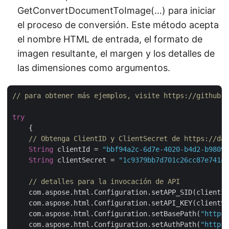
GetConvertDocumentToImage(…) para iniciar
el proceso de conversión. Este método acepta
el nombre HTML de entrada, el formato de
imagen resultante, el margen y los detalles de
las dimensiones como argumentos.
// para obtener más ejemplos, visite https://github.c
try
    {

// Obtenga ClientID y ClientSecret de https://das
String
 clientId = 
"bbf94a2c-6d7e-4020-b4d2-b98097
String
 clientSecret = 
"1c9379bb7d701c26cc87e741a2
// detalles para la invocación de API
    com.aspose.html.Configuration.setAPP_SID(clientId
    com.aspose.html.Configuration.setAPI_KEY(clientSe
    com.aspose.html.Configuration.setBasePath(
"https:
    com.aspose.html.Configuration.setAuthPath(
"https: