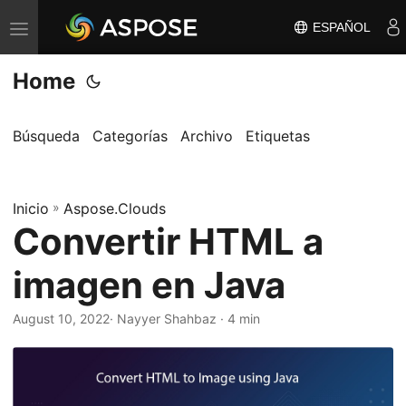
ESPAÑOL
A
l
Home
t
e
r
Búsqueda
Categorías
Archivo
Etiquetas
n
a
Inicio
r
»
Aspose.Clouds
Convertir HTML a
n
a
imagen en Java
v
e
August 10, 2022
· Nayyer Shahbaz · 4 min
g
a
c