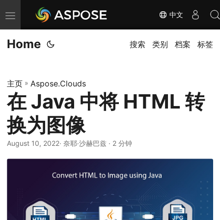
中文
切
换
Home
导
搜索
类别
档案
标签
航
主页
»
Aspose.Clouds
在 Java 中将 HTML 转
换为图像
August 10, 2022
· 奈耶·沙赫巴兹 · 2 分钟