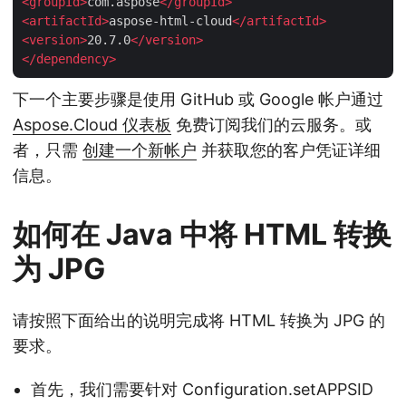
<
groupId
>
com.aspose
</
groupId
>
<
artifactId
>
aspose-html-cloud
</
artifactId
>
<
version
>
20.7.0
</
version
>
</
dependency
>
下一个主要步骤是使用 GitHub 或 Google 帐户通过
Aspose.Cloud 仪表板
免费订阅我们的云服务。或
者，只需
创建一个新帐户
并获取您的客户凭证详细
信息。
如何在 Java 中将 HTML 转换
为 JPG
请按照下面给出的说明完成将 HTML 转换为 JPG 的
要求。
首先，我们需要针对 Configuration.setAPPSID