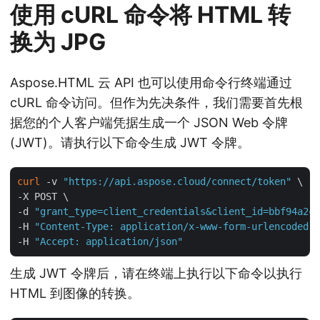
使用 cURL 命令将 HTML 转
换为 JPG
Aspose.HTML 云 API 也可以使用命令行终端通过
cURL 命令访问。但作为先决条件，我们需要首先根
据您的个人客户端凭据生成一个 JSON Web 令牌
(JWT)。请执行以下命令生成 JWT 令牌。
curl
 -v 
"https://api.aspose.cloud/connect/token"
 \

-X POST \

-d 
"grant_type=client_credentials&client_id=bbf94a2c-
-H 
"Content-Type: application/x-www-form-urlencoded"
 
-H 
"Accept: application/json"
生成 JWT 令牌后，请在终端上执行以下命令以执行
HTML 到图像的转换。