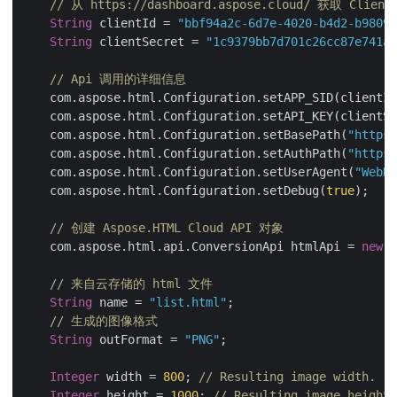
// 从 https://dashboard.aspose.cloud/ 获取 Client
String
 clientId = 
"bbf94a2c-6d7e-4020-b4d2-b98097
String
 clientSecret = 
"1c9379bb7d701c26cc87e741a2
// Api 调用的详细信息
    com.aspose.html.Configuration.setAPP_SID(clientId
    com.aspose.html.Configuration.setAPI_KEY(clientSe
    com.aspose.html.Configuration.setBasePath(
"https:
    com.aspose.html.Configuration.setAuthPath(
"https:
    com.aspose.html.Configuration.setUserAgent(
"WebKi
    com.aspose.html.Configuration.setDebug(
true
);

// 创建 Aspose.HTML Cloud API 对象
    com.aspose.html.api.ConversionApi htmlApi = 
new
 A
// 来自云存储的 html 文件
String
 name = 
"list.html"
;

// 生成的图像格式
String
 outFormat = 
"PNG"
;

Integer
 width = 
800
; 
// Resulting image width.
Integer
 height = 
1000
; 
// Resulting image height.