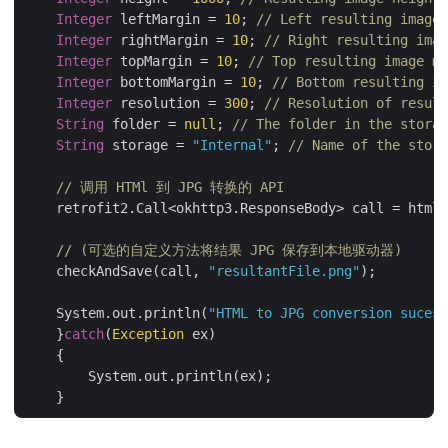
Integer
 leftMargin = 
10
; 
// Left resulting image 
Integer
 rightMargin = 
10
; 
// Right resulting imag
Integer
 topMargin = 
10
; 
// Top resulting image ma
Integer
 bottomMargin = 
10
; 
// Bottom resulting im
Integer
 resolution = 
300
; 
// Resolution of result
String
 folder = 
null
; 
// The folder in the storag
String
 storage = 
"Internal"
; 
// Name of the stora
// 调用 HTMl 到 JPG 转换的 API
    retrofit2.Call<okhttp3.ResponseBody> call = htmlA
// (可选的自定义方法将结果 JPG 保存到本地驱动器)
    checkAndSave(call, 
"resultantFile.png"
);

    System.out.println(
"HTML to JPG conversion sucess
    }
catch
(
Exception
 ex)

    {

        System.out.println(ex);
