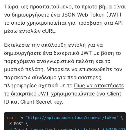
Τώρα, ως προαπαιτούμενο, το πρώτο βήμα είναι
να δημιουργήσετε ένα JSON Web Token (JWT)
το οποίο χρησιμοποιείται για πρόσβαση στα API
μέσω εντολών cURL.
Εκτελέστε την ακόλουθη εντολή για να
δημιουργήσετε ένα διακριτικό JWT με βάση το
παρεχόμενο αναγνωριστικό πελάτη και το
μυστικό πελάτη. Μπορείτε να επισκεφθείτε τον
παρακάτω σύνδεσμο για περισσότερες
πληροφορίες σχετικά με το
Πώς να αποκτήσετε
το διακριτικό JWT χρησιμοποιώντας ένα Client
ID και Client Secret key
.
curl
 -v 
"https://api.aspose.cloud/connect/token"
 \

-X POST \

-d 
"grant_type=client_credentials&client_id=718e4235-