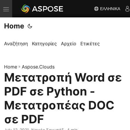
ΕΛΛΗΝΙΚΆ
Ε
ν
Home
α
λ
λ
Αναζήτηση
Κατηγορίες
Αρχείο
Ετικέτες
α
γ
Home
ή
»
Aspose.Clouds
Μετατροπή Word σε
π
λ
PDF σε Python -
ο
ή
Μετατροπέας DOC
γ
σε PDF
η
σ
July 12, 2021
· Ναγιέρ Σαχμπάζ · 4 min