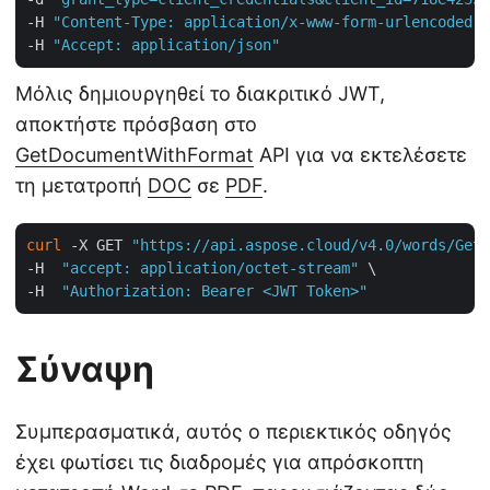
-H 
"Content-Type: application/x-www-form-urlencoded"
 
-H 
"Accept: application/json"
Μόλις δημιουργηθεί το διακριτικό JWT,
αποκτήστε πρόσβαση στο
GetDocumentWithFormat
API για να εκτελέσετε
τη μετατροπή
DOC
σε
PDF
.
curl
 -X GET 
"https://api.aspose.cloud/v4.0/words/GetS
-H  
"accept: application/octet-stream"
 \

-H  
"Authorization: Bearer <JWT Token>"
Σύναψη
Συμπερασματικά, αυτός ο περιεκτικός οδηγός
έχει φωτίσει τις διαδρομές για απρόσκοπτη