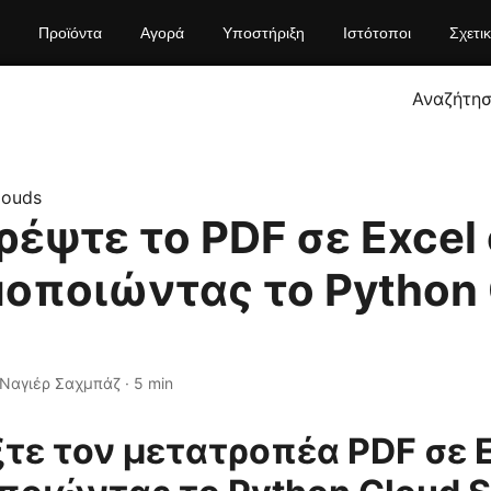
Προϊόντα
Αγορά
Υποστήριξη
Ιστότοποι
Σχετι
Αναζήτη
louds
έψτε το PDF σε Excel 
οποιώντας το Python
 Ναγιέρ Σαχμπάζ · 5 min
τε τον μετατροπέα PDF σε E