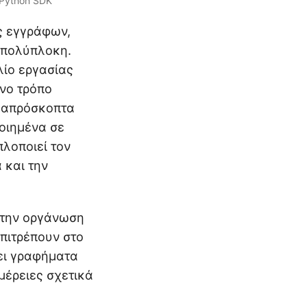
 Python SDK
ης εγγράφων,
 πολύπλοκη.
λίο εργασίας
ένο τρόπο
ε απρόσκοπτα
ποιημένα σε
πλοποιεί τον
 και την
ι την οργάνωση
πιτρέπουν στο
ει γραφήματα
μέρειες σχετικά