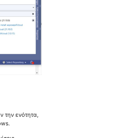
ν την ενότητα,
ows.