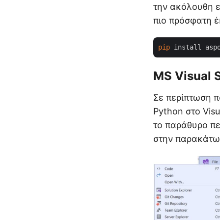
την ακόλουθη ε
πιο πρόσφατη έ
pip
MS Visual 
Σε περίπτωση π
Python στο Vis
το παράθυρο πε
στην παρακάτω 