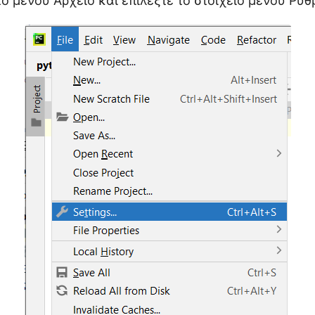
το μενού Αρχείο και επιλέξτε το στοιχείο μενού Ρυθ