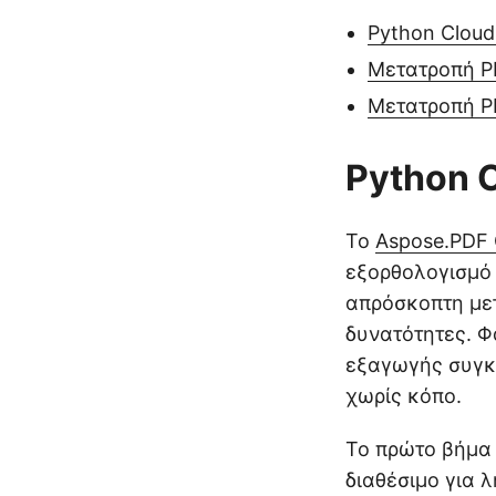
Python Cloud
Μετατροπή PD
Μετατροπή P
Python 
Το
Aspose.PDF 
εξορθολογισμό 
απρόσκοπτη μετ
δυνατότητες. Φ
εξαγωγής συγκε
χωρίς κόπο.
Το πρώτο βήμα 
διαθέσιμο για 