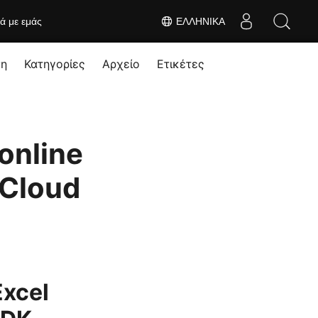
κά με εμάς
ΕΛΛΗΝΙΚΆ
ση
Κατηγορίες
Αρχείο
Ετικέτες
online
 Cloud
xcel