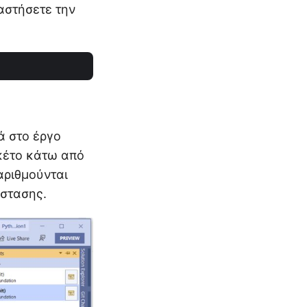
αστήσετε την
ά στο έργο
ακέτο κάτω από
αριθμούνται
άστασης.