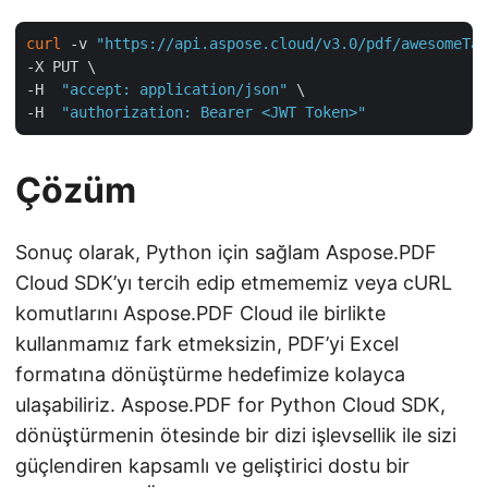
curl
 -v 
"https://api.aspose.cloud/v3.0/pdf/awesomeTab
-X PUT \

-H  
"accept: application/json"
 \

-H  
"authorization: Bearer <JWT Token>"
Çözüm
Sonuç olarak, Python için sağlam Aspose.PDF
Cloud SDK’yı tercih edip etmememiz veya cURL
komutlarını Aspose.PDF Cloud ile birlikte
kullanmamız fark etmeksizin, PDF’yi Excel
formatına dönüştürme hedefimize kolayca
ulaşabiliriz. Aspose.PDF for Python Cloud SDK,
dönüştürmenin ötesinde bir dizi işlevsellik ile sizi
güçlendiren kapsamlı ve geliştirici dostu bir