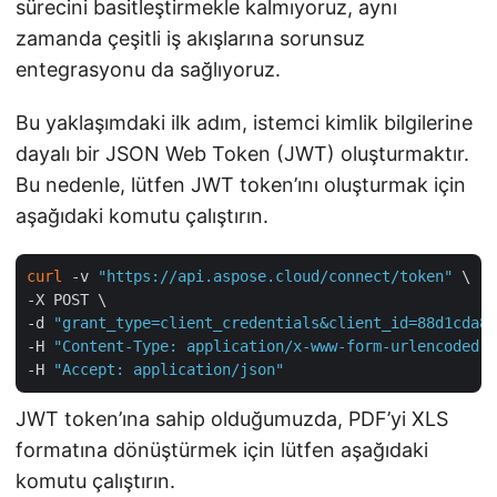
sürecini basitleştirmekle kalmıyoruz, aynı
zamanda çeşitli iş akışlarına sorunsuz
entegrasyonu da sağlıyoruz.
Bu yaklaşımdaki ilk adım, istemci kimlik bilgilerine
dayalı bir JSON Web Token (JWT) oluşturmaktır.
Bu nedenle, lütfen JWT token’ını oluşturmak için
aşağıdaki komutu çalıştırın.
curl
 -v 
"https://api.aspose.cloud/connect/token"
 \

-X POST \

-d 
"grant_type=client_credentials&client_id=88d1cda8-
-H 
"Content-Type: application/x-www-form-urlencoded"
 
-H 
"Accept: application/json"
JWT token’ına sahip olduğumuzda, PDF’yi XLS
formatına dönüştürmek için lütfen aşağıdaki
komutu çalıştırın.