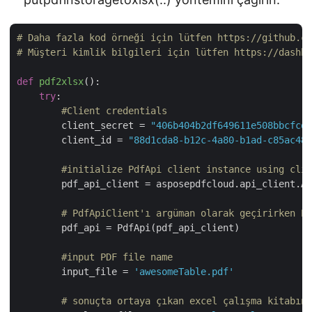
# Daha fazla kod örneği için lütfen https://github.co
# Müşteri kimlik bilgileri için lütfen https://dashbo
def
pdf2xlsx
():
try
:

#Client credentials
        client_secret = 
"406b404b2df649611e508bbcfcd2
        client_id = 
"88d1cda8-b12c-4a80-b1ad-c85ac483
#initialize PdfApi client instance using clie
        pdf_api_client = asposepdfcloud.api_client.Ap
# PdfApiClient'ı argüman olarak geçirirken Pd
        pdf_api = PdfApi(pdf_api_client)

#input PDF file name
        input_file = 
'awesomeTable.pdf'
# sonuçta ortaya çıkan excel çalışma kitabını