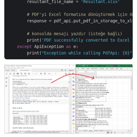
        resultant_file_name = 
'Resultant.xlsx'
# PDF'yi Excel formatına dönüştürmek için API
        response = pdf_api.put_pdf_in_storage_to_xlsx
# konsolda mesajı yazdır (isteğe bağlı)
        print(
'PDF successfully converted to Excel fo
except
 ApiException 
as
 e:

        print(
"Exception while calling PdfApi: {0}"