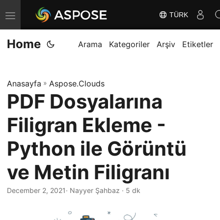
TÜRK
G
e
Home
z
Arama
Kategoriler
Arşiv
Etiketler
i
n
Anasayfa
»
Aspose.Clouds
m
PDF Dosyalarına
e
y
Filigran Ekleme -
i
D
Python ile Görüntü
e
ve Metin Filigranı
ğ
i
December 2, 2021
· Nayyer Şahbaz · 5 dk
ş
t