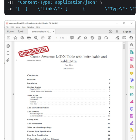
-H  
"Content-Type: application/json"
 \

-d 
"[  {    \"Links\": [      {        \"Type\": \"Im