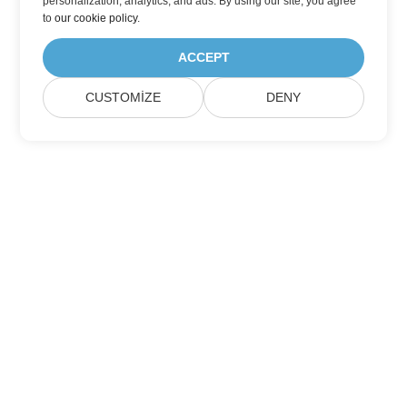
personalization, analytics, and ads. By using our site, you agree
to
our cookie policy
.
ACCEPT
CUSTOMIZE
DENY
Ev
Ürünler
Yeni Sürümler