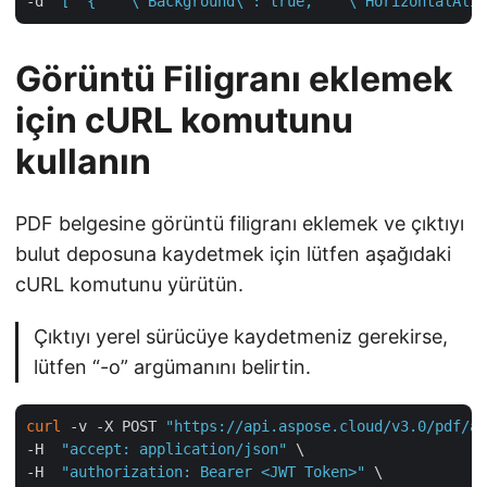
-d 
"[  {    \"Background\": true,    \"HorizontalAlig
Görüntü Filigranı eklemek
için cURL komutunu
kullanın
PDF belgesine görüntü filigranı eklemek ve çıktıyı
bulut deposuna kaydetmek için lütfen aşağıdaki
cURL komutunu yürütün.
Çıktıyı yerel sürücüye kaydetmeniz gerekirse,
lütfen “-o” argümanını belirtin.
curl
 -v -X POST 
"https://api.aspose.cloud/v3.0/pdf/aw
-H  
"accept: application/json"
 \

-H  
"authorization: Bearer <JWT Token>"
 \
