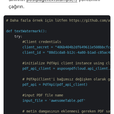
çağırın.
# Daha fazla örnek için lütfen https://github.com/asp
def
textWatermark():
try:
#Client credentials
client_secret
=
"406b404b2df649611e508bbcfcd2
client_id
=
"88d1cda8-b12c-4a80-b1ad-c85ac483
#initialize PdfApi client instance using clie
pdf_api_client
=
asposepdfcloud.api_client.Ap
# PdfApiClient'i bağımsız değişken olarak geç
pdf_api
=
PdfApi(pdf_api_client)
#input PDF file name
input_file
=
'awesomeTable.pdf'
# metin damgasının eklenmesi gereken PDF sayf