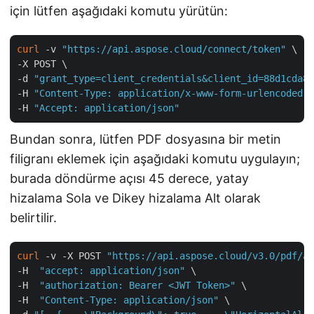
için lütfen aşağıdaki komutu yürütün:
curl
 -v 
"https://api.aspose.cloud/connect/token"
 \

-X POST \

-d 
"grant_type=client_credentials&client_id=88d1cda8-
-H 
"Content-Type: application/x-www-form-urlencoded"
 
-H 
"Accept: application/json"
Bundan sonra, lütfen PDF dosyasına bir metin
filigranı eklemek için aşağıdaki komutu uygulayın;
burada döndürme açısı 45 derece, yatay
hizalama Sola ve Dikey hizalama Alt olarak
belirtilir.
curl
 -v -X POST 
"https://api.aspose.cloud/v3.0/pdf/aw
-H  
"accept: application/json"
 \

-H  
"authorization: Bearer <JWT Token>"
 \

-H  
"Content-Type: application/json"
 \
