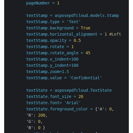
pageNumber
=
1
textStamp
=
asposepdfcloud.models.Stamp
textStamp.type
=
'Text'
textStamp.background
=
True
textStamp.horizontal_alignment
=
1
#Left
textStamp.opacity
=
0.5
textStamp.rotate
=
1
textStamp.rotate_angle
=
45
textStamp.x_indent=100
textStamp.y_indent=100
textStamp.zoom=1.5
textStamp.value
=
'Confidential'
textState
=
asposepdfcloud.TextState
textState.font_size
=
20
textState.font=
'Arial'
textState.foreground_color
=
 {
'A':
0
,

'R':
200
,

'G':
0
,

'B':
0
 }
