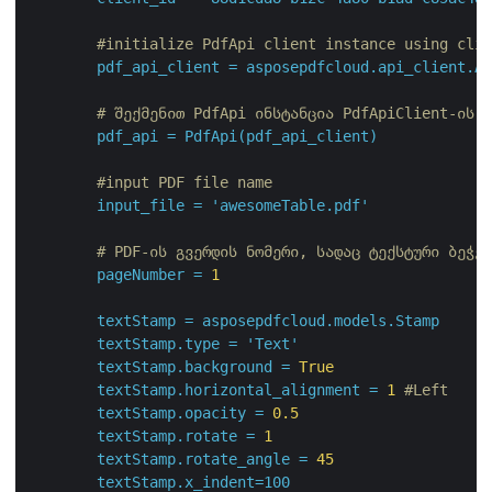
#initialize PdfApi client instance using clie
pdf_api_client
=
asposepdfcloud.api_client.Ap
# შექმენით PdfApi ინსტანცია PdfApiClient-ის ა
pdf_api
=
PdfApi(pdf_api_client)
#input PDF file name
input_file
=
'awesomeTable.pdf'
# PDF-ის გვერდის ნომერი, სადაც ტექსტური ბეჭედ
pageNumber
=
1
textStamp
=
asposepdfcloud.models.Stamp
textStamp.type
=
'Text'
textStamp.background
=
True
textStamp.horizontal_alignment
=
1
#Left
textStamp.opacity
=
0.5
textStamp.rotate
=
1
textStamp.rotate_angle
=
45
textStamp.x_indent=100