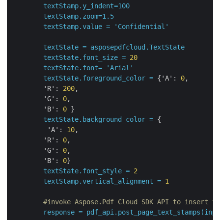
textStamp.y_indent=100
textStamp.zoom=1.5
textStamp.value
=
'Confidential'
textState
=
asposepdfcloud.TextState
textState.font_size
=
20
textState.font=
'Arial'
textState.foreground_color
=
 {
'A':
0
,

'R':
200
,

'G':
0
,

'B':
0
 }

textState.background_color
=
 {

'A':
10
,

'R':
0
,

'G':
0
,

'B':
0
}

textState.font_style
=
2
textStamp.vertical_alignment
=
1
#invoke Aspose.Pdf Cloud SDK API to insert te
response
=
pdf_api.post_page_text_stamps(inpu