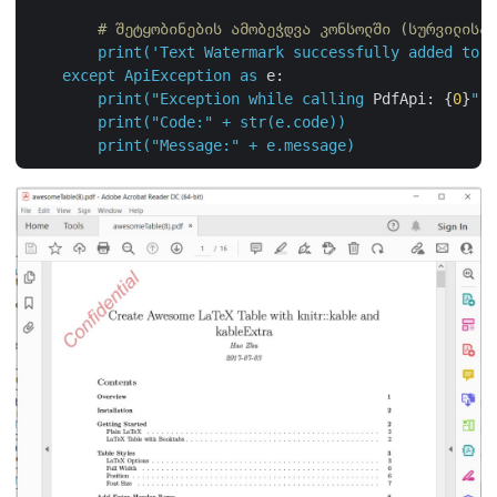
# შეტყობინების ამობეჭდვა კონსოლში (სურვილისამ
print('Text
Watermark
successfully
added
to
P
except
ApiException
as
e:
print("Exception
while
calling
PdfApi:
 {
0
}
".f
        print("
Code:"
+
str(e.code))
print("Message:"
+
e.message)