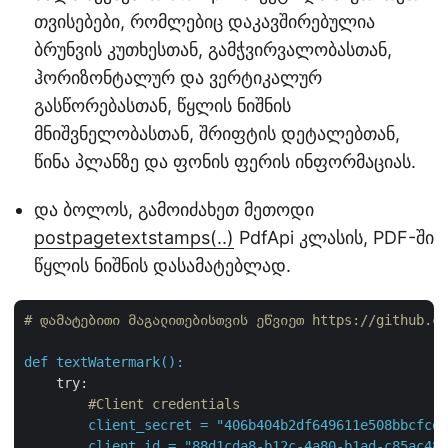
თვისებები, რომლებიც დაკავშირებულია
ბრუნვის კუთხესთან, გამჭვირვალობასთან,
ჰორიზონტალურ და ვერტიკალურ
გასწორებასთან, წყლის ნიშნის
მნიშვნელობასთან, შრიფტის დეტალებთან,
წინა პლანზე და ფონის ფერის ინფორმაციას.
და ბოლოს, გამოიძახეთ მეთოდი
postpagetextstamps(..)
PdfApi კლასის, PDF-ში
წყლის ნიშნის დასამატებლად.
# დამატებითი მაგალითებისთვის ეწვიეთ https://github.c
def
textWatermark():
try:
#Client credentials
client_secret
=
"406b404b2df649611e508bbcfcd2
client_id
=
"88d1cda8-b12c-4a80-b1ad-c85ac483