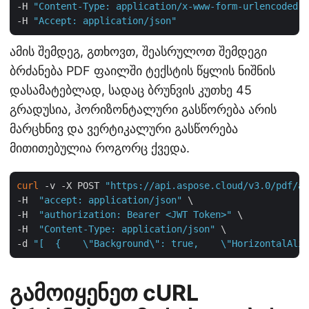
-H 
"Content-Type: application/x-www-form-urlencoded"
 
-H 
"Accept: application/json"
ამის შემდეგ, გთხოვთ, შეასრულოთ შემდეგი
ბრძანება PDF ფაილში ტექსტის წყლის ნიშნის
დასამატებლად, სადაც ბრუნვის კუთხე 45
გრადუსია, ჰორიზონტალური გასწორება არის
მარცხნივ და ვერტიკალური გასწორება
მითითებულია როგორც ქვედა.
curl
 -v -X POST 
"https://api.aspose.cloud/v3.0/pdf/aw
-H  
"accept: application/json"
 \

-H  
"authorization: Bearer <JWT Token>"
 \

-H  
"Content-Type: application/json"
 \

-d 
"[  {    \"Background\": true,    \"HorizontalAlig
გამოიყენეთ cURL