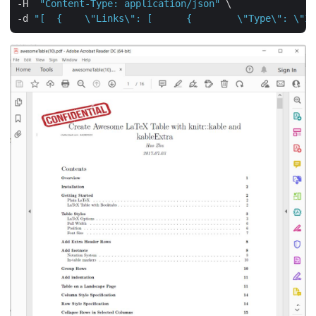
-H  
"Content-Type: application/json"
 \

-d 
"[  {    \"Links\": [      {        \"Type\": \"Im