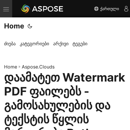
ქართული
T
o
Home
g
g
l
ძიება
კატეგორიები
არქივი
ტეგები
e
n
Home
a
»
Aspose.Clouds
დაამატეთ Watermark
v
i
PDF ფაილებს -
g
a
გამოსახულების და
t
ტექსტის წყლის
i
o