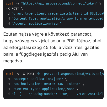
curl
 -v 
"https://api.aspose.cloud/connect/token"
 \

-X POST \

-d 
"grant_type=client_credentials&client_id=88d1cda8-
-H 
"Content-Type: application/x-www-form-urlencoded"
 
-H 
"Accept: application/json"
Ezután hajtsa végre a következő parancsot,
hogy szöveges vízjelet adjon a PDF-fájlhoz, ahol
az elforgatási szög 45 fok, a vízszintes igazítás
balra, a függőleges igazítás pedig Alul van
megadva.
curl
 -v -X POST 
"https://api.aspose.cloud/v3.0/pdf/aw
-H  
"accept: application/json"
 \

-H  
"authorization: Bearer <JWT Token>"
 \

-H  
"Content-Type: application/json"
 \

-d 
"[  {    \"Background\": true,    \"HorizontalAlig