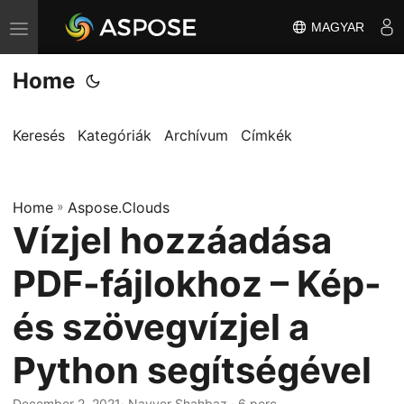
MAGYAR
T
o
Home
g
g
l
Keresés
Kategóriák
Archívum
Címkék
e
n
Home
a
»
Aspose.Clouds
Vízjel hozzáadása
v
i
PDF-fájlokhoz – Kép-
g
a
és szövegvízjel a
t
Python segítségével
i
o
December 2, 2021
· Nayyer Shahbaz · 6 perc