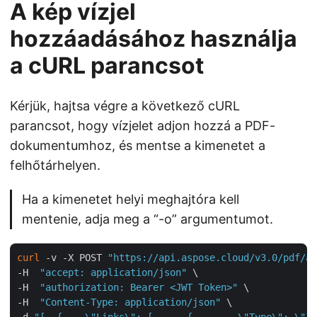
A kép vízjel
hozzáadásához használja
a cURL parancsot
Kérjük, hajtsa végre a következő cURL
parancsot, hogy vízjelet adjon hozzá a PDF-
dokumentumhoz, és mentse a kimenetet a
felhőtárhelyen.
Ha a kimenetet helyi meghajtóra kell
mentenie, adja meg a “-o” argumentumot.
curl
 -v -X POST 
"https://api.aspose.cloud/v3.0/pdf/aw
-H  
"accept: application/json"
 \

-H  
"authorization: Bearer <JWT Token>"
 \

-H  
"Content-Type: application/json"
 \

-d 
"[  {    \"Links\": [      {        \"Type\": \"Im