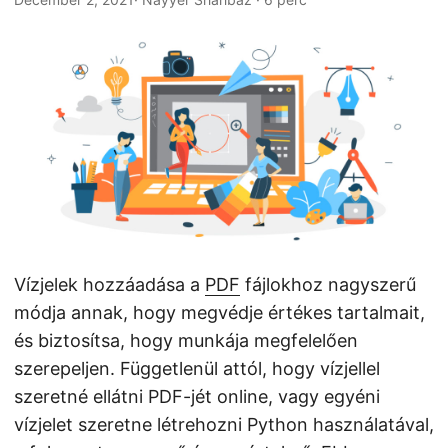
n
Vízjelek hozzáadása a
PDF
fájlokhoz nagyszerű
módja annak, hogy megvédje értékes tartalmait,
és biztosítsa, hogy munkája megfelelően
szerepeljen. Függetlenül attól, hogy vízjellel
szeretné ellátni PDF-jét online, vagy egyéni
vízjelet szeretne létrehozni Python használatával,