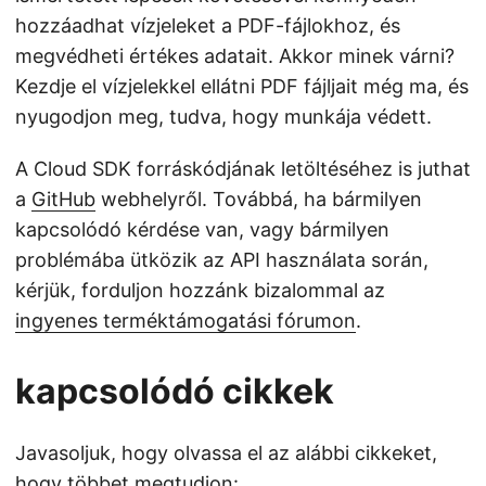
hozzáadhat vízjeleket a PDF-fájlokhoz, és
megvédheti értékes adatait. Akkor minek várni?
Kezdje el vízjelekkel ellátni PDF fájljait még ma, és
nyugodjon meg, tudva, hogy munkája védett.
A Cloud SDK forráskódjának letöltéséhez is juthat
a
GitHub
webhelyről. Továbbá, ha bármilyen
kapcsolódó kérdése van, vagy bármilyen
problémába ütközik az API használata során,
kérjük, forduljon hozzánk bizalommal az
ingyenes terméktámogatási fórumon
.
kapcsolódó cikkek
Javasoljuk, hogy olvassa el az alábbi cikkeket,
hogy többet megtudjon: