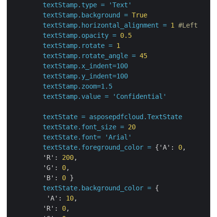
textStamp.type
=
'Text'
textStamp.background
=
True
textStamp.horizontal_alignment
=
1
#Left
textStamp.opacity
=
0.5
textStamp.rotate
=
1
textStamp.rotate_angle
=
45
textStamp.x_indent=100
textStamp.y_indent=100
textStamp.zoom=1.5
textStamp.value
=
'Confidential'
textState
=
asposepdfcloud.TextState
textState.font_size
=
20
textState.font=
'Arial'
textState.foreground_color
=
 {
'A':
0
,

'R':
200
,

'G':
0
,

'B':
0
 }

textState.background_color
=
 {

'A':
10
,

'R':
0
,
