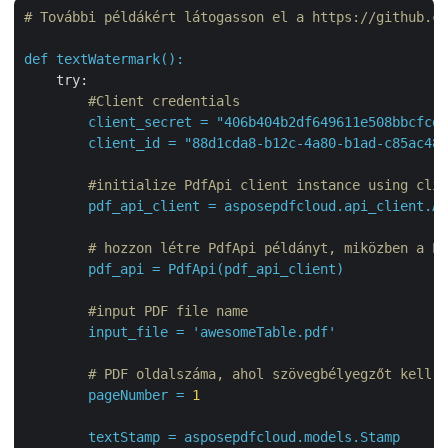
# További példákért látogasson el a https://github.co
def
textWatermark():
try:
#Client credentials
client_secret
=
"406b404b2df649611e508bbcfcd2
client_id
=
"88d1cda8-b12c-4a80-b1ad-c85ac483
#initialize PdfApi client instance using clie
pdf_api_client
=
asposepdfcloud.api_client.Ap
# hozzon létre PdfApi példányt, miközben a P
pdf_api
=
PdfApi(pdf_api_client)
#input PDF file name
input_file
=
'awesomeTable.pdf'
# PDF oldalszáma, ahol szövegbélyegzőt kell h
pageNumber
=
1
textStamp
=
asposepdfcloud.models.Stamp