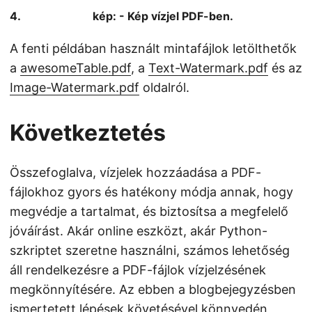
kép: - Kép vízjel PDF-ben.
A fenti példában használt mintafájlok letölthetők
a
awesomeTable.pdf
, a
Text-Watermark.pdf
és az
Image-Watermark.pdf
oldalról.
Következtetés
Összefoglalva, vízjelek hozzáadása a PDF-
fájlokhoz gyors és hatékony módja annak, hogy
megvédje a tartalmat, és biztosítsa a megfelelő
jóváírást. Akár online eszközt, akár Python-
szkriptet szeretne használni, számos lehetőség
áll rendelkezésre a PDF-fájlok vízjelzésének
megkönnyítésére. Az ebben a blogbejegyzésben
ismertetett lépések követésével könnyedén