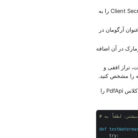
یک نمونه از کلاس ApiClient ایجاد کنید و در عین حال جزئیات Client ID و Client Secret را به
ز کلاس PdfApi ایجاد کنید که شی ApiClient را به عنوان آرگومان در
 واترمارک در آن اضافه
دورت، تراز افقی و
ه را مشخص کنید.
از کلاس PdfApi را
def
textWaterma
try: