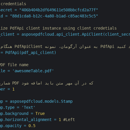
 credentials
secret
=
"406b404b2df649611e508bbcfcd2a77f"
id
=
"88d1cda8-b12c-4a80-b1ad-c85ac483c5c5"
lize PdfApi client instance using client credetials
_client
=
asposepdfcloud.api_client.ApiClient(client_sec
 عنوان آرگومان، نمونه PdfApi ایجاد کنید
=
PdfApi(pdf_api_client)
PDF file name
ile
=
'awesomeTable.pdf'
# شماره صفحه PDF که در آن مهر متن باید اضافه شود
ber
=
1
mp
=
asposepdfcloud.models.Stamp
mp.type
=
'Text'
mp.background
=
True
mp.horizontal_alignment
=
1
#Left
mp.opacity
=
0.5