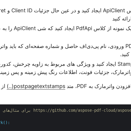
ائه کنید
در مرحله دوم، یک نمونه ا
ثالثاً، نام فایل PDF ورودی، نام پی‌دی‌اف حاصل و شماره صفحه‌ای که باید
نید.
اکنون یک شی Stamp ایجاد کنید و ویژگی های مربوط به زاویه چرخش، ک
اترمارک، جزئیات فونت، اطلاعات رنگ پیش زمینه و پس زمین
دن واترمارک به PDF، متد
postpagetextstamps(..)
rk():