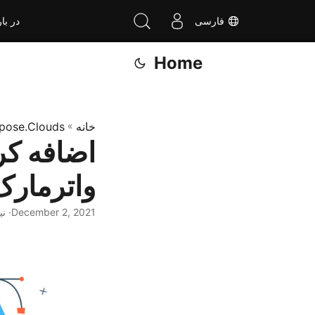
فارسی
در بار
Home
خانه
»
pose.Clouds
واترمارک 
December 2, 2021
· نیر