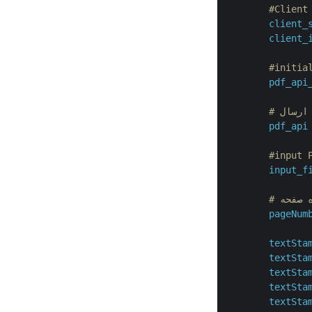
#Client
client_
client_
#initia
pdf_api
pdf_api
#input 
input_f
pageNum
textSta
textSta
textSta
textSta
textSta