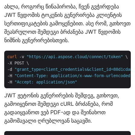
ახლა, როგორც წინაპირობა, ჩვენ გვჭირდება
JWT წვდომის ტოკენის გენერირება კლიენტის
სერთიფიკატების გამოყენებით. ასე რომ, გთხოვთ
შეასრულოთ შემდეგი ბრძანება JWT წვდომის
ნიშნის გენერირებისთვის.
curl
 -v 
"https://api.aspose.cloud/connect/token"
 \

-X POST \

-d 
"grant_type=client_credentials&client_id=88d1cda8-
-H 
"Content-Type: application/x-www-form-urlencoded"
 
-H 
"Accept: application/json"
JWT ჟეტონის გენერირების შემდეგ, გთხოვთ,
გამოიყენოთ შემდეგი cURL ბრძანება, რომ
გადაიყვანოთ ვებ PDF-ად და შეინახოთ
გამომავალი ღრუბლოვან საცავში.