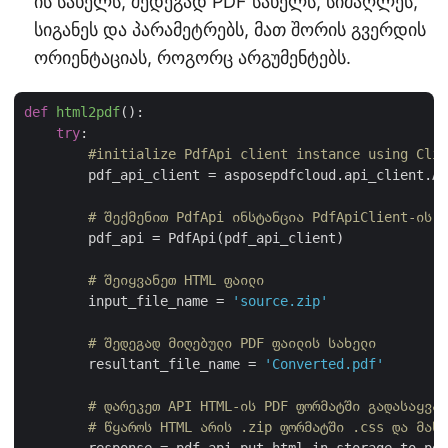
ის სახელს, შედეგად PDF სახელს, სიმაღლეს,
სიგანეს და პარამეტრებს, მათ შორის გვერდის
ორიენტაციას, როგორც არგუმენტებს.
def
html2pdf
():
try
:

#initialize PdfApi client instance using Clie
        pdf_api_client = asposepdfcloud.api_client.Ap
# შექმენით PdfApi ინსტანცია PdfApiClient-ის ა
        pdf_api = PdfApi(pdf_api_client)

# შეიყვანეთ HTML ფაილი
        input_file_name = 
'source.zip'
# შედეგად მიღებული PDF ფაილის სახელი
        resultant_file_name = 
'Converted.pdf'
# დარეკეთ API HTML-ის PDF ფორმატში გადასაყვან
# წყაროს HTML არის .zip ფორმატში .css და მასთ