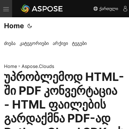
ქართული
T
o
Home
g
g
l
ძიება
კატეგორიები
არქივი
ტეგები
e
n
Home
a
»
Aspose.Clouds
უპრობლემოდ HTML-
v
i
ში PDF კონვერტაცია
g
a
- HTML ფაილების
t
გარდაქმნა PDF-ად
i
o