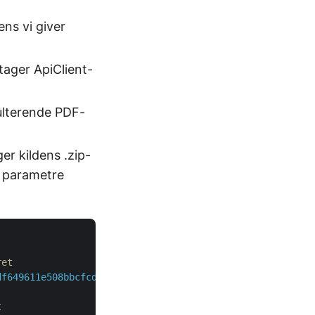
ens vi giver
tager ApiClient-
ulterende PDF-
er kildens .zip-
g parametre
ret
df649611e508bbcfcd2a77f"
, 
"88d1cda8-b12c-4a80-b1ad-c85ac
t