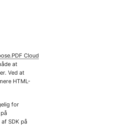
pose.PDF Cloud
måde at
er. Ved at
rmere HTML-
elig for
 på
 af SDK på