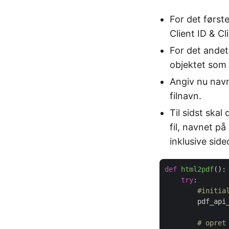
For det først
Client ID & C
For det andet
objektet som
Angiv nu navn
filnavn.
Til sidst ska
fil, navnet p
inklusive sid
def
html2pdf
():
try
:

#initia
        pdf_api
# opret