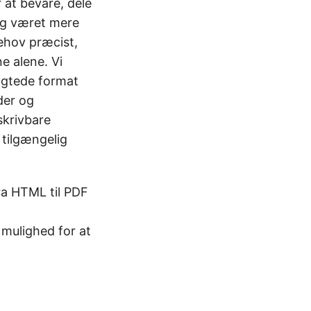
 at bevare, dele
rig været mere
hov præcist,
e alene. Vi
lsigtede format
der og
skrivbare
 tilgængelig
ra HTML til PDF
 mulighed for at