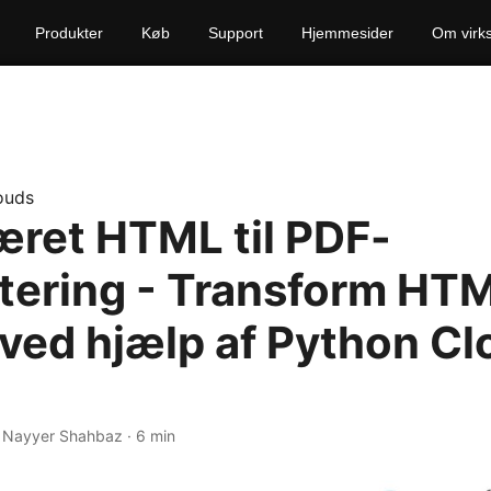
Produkter
Køb
Support
Hjemmesider
Om virk
ouds
ret HTML til PDF-
tering - Transform HTM
F ved hjælp af Python C
· Nayyer Shahbaz · 6 min