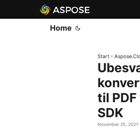
Home
Start
»
Aspose.Cl
Ubesvæ
konver
til PD
SDK
November 25, 2021