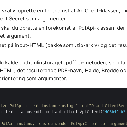
e skal vi oprette en forekomst af ApiClient-klassen, m
lient Secret som argumenter.
 skal du oprette en forekomst af PdfApi-klassen, der 
 et argument.
et på input-HTML (pakke som .zip-arkiv) og det res
l du kalde puthtmlinstoragetopdf(…)-metoden, som tag
å HTML, det resulterende PDF-navn, Højde, Bredde o
eorientering som argumenter.
lize PdfApi client instance using ClientID and ClientSec
_client = asposepdfcloud.api_client.ApiClient(
"406b404b2
 PdfApi-instans, mens du sender PdfApiClient som argumen