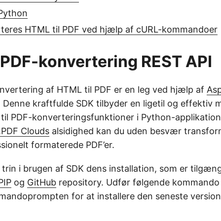
 Python
teres HTML til PDF ved hjælp af cURL-kommandoer
 PDF-konvertering REST API
vertering af HTML til PDF er en leg ved hjælp af
As
. Denne kraftfulde SDK tilbyder en ligetil og effektiv 
til PDF-konverteringsfunktioner i Python-applikation
.PDF Clouds
alsidighed kan du uden besvær transfo
ssionelt formaterede PDF’er.
 trin i brugen af SDK dens installation, som er tilgæng
PIP
og
GitHub
repository. Udfør følgende kommando
andoprompten for at installere den seneste version