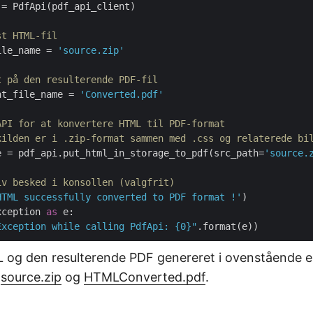
= PdfApi(pdf_api_client)

st HTML-fil
ile_name = 
'source.zip'
t på den resulterende PDF-fil
nt_file_name = 
'Converted.pdf'
API for at konvertere HTML til PDF-format
kilden er i .zip-format sammen med .css og relaterede bi
e = pdf_api.put_html_in_storage_to_pdf(src_path=
'source.
iv besked i konsollen (valgfrit)
HTML successfully converted to PDF format !'
)    

xception 
as
 e:

Exception while calling PdfApi: {0}"
 og den resulterende PDF genereret i ovenstående 
a
source.zip
og
HTMLConverted.pdf
.