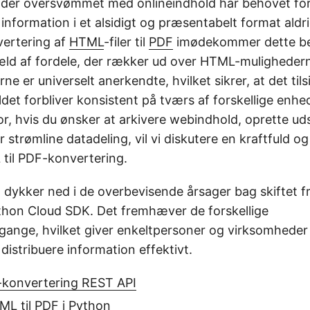
dsalder oversvømmet med onlineindhold har behovet for
 information i et alsidigt og præsentabelt format ald
vertering af
HTML
-filer til
PDF
imødekommer dette be
væld af fordele, der rækker ud over HTML-mulighedern
erne er universelt anerkendte, hvilket sikrer, at det ti
oldet forbliver konsistent på tværs af forskellige enhe
or, hvis du ønsker at arkivere webindhold, oprette ud
 strømline datadeling, vil vi diskutere en kraftfuld og
 til PDF-konvertering.
l dykker ned i de overbevisende årsager bag skiftet f
thon Cloud SDK. Det fremhæver de forskellige
lgange, hvilket giver enkeltpersoner og virksomheder
distribuere information effektivt.
-konvertering REST API
L til PDF i Python