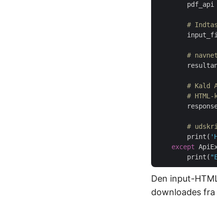
        pdf_api 
# Indta
        input_f
# navne
        resulta
# Kald 
# HTML-
        respons
# udskr
        print(
'
except
 ApiE
        print(
"
Den input-HTML
downloades fr