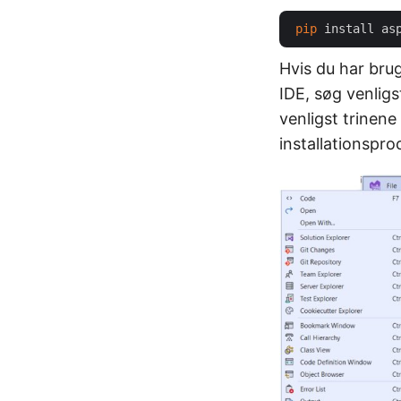
pip
Hvis du har brug
IDE, søg venlig
venligst trinene
installationspro