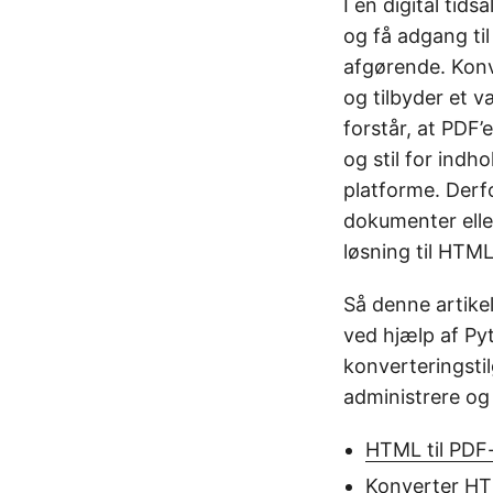
I en digital ti
og få adgang til
afgørende. Kon
og tilbyder et 
forstår, at PDF’
og stil for indh
platforme. Derf
dokumenter eller
løsning til HTML
Så denne artike
ved hjælp af Py
konverteringsti
administrere og 
HTML til PDF
Konverter HTM