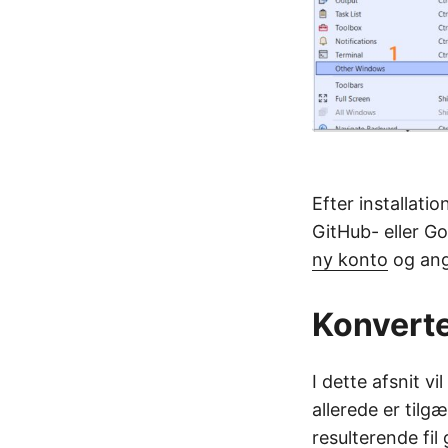
Efter installati
GitHub- eller Go
ny konto
og ang
Konverte
I dette afsnit v
allerede er tilg
resulterende fil