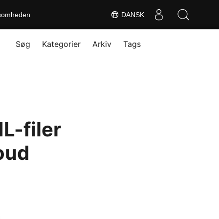
somheden
DANSK
Søg
Kategorier
Arkiv
Tags
L-filer
loud