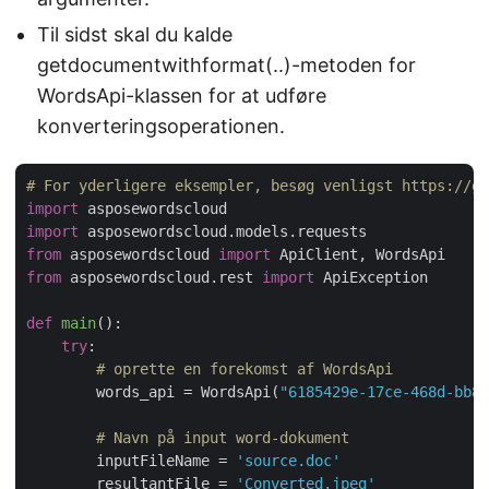
Til sidst skal du kalde
getdocumentwithformat(..)-metoden for
WordsApi-klassen for at udføre
konverteringsoperationen.
# For yderligere eksempler, besøg venligst https://gi
import
import
from
 asposewordscloud 
import
from
 asposewordscloud.rest 
import
 ApiException

def
main
():
try
:

# oprette en forekomst af WordsApi
        words_api = WordsApi(
"6185429e-17ce-468d-bb81
# Navn på input word-dokument
        inputFileName = 
'source.doc'
        resultantFile = 
'Converted.jpeg'