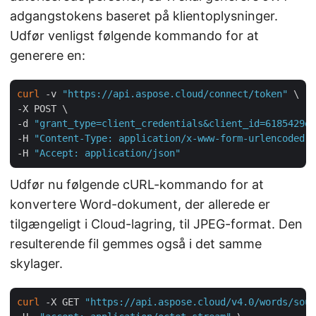
adgangstokens baseret på klientoplysninger.
Udfør venligst følgende kommando for at
generere en:
curl
 -v 
"https://api.aspose.cloud/connect/token"
 \

-X POST \

-d 
"grant_type=client_credentials&client_id=6185429e-
-H 
"Content-Type: application/x-www-form-urlencoded"
 
-H 
"Accept: application/json"
Udfør nu følgende cURL-kommando for at
konvertere Word-dokument, der allerede er
tilgængeligt i Cloud-lagring, til JPEG-format. Den
resulterende fil gemmes også i det samme
skylager.
curl
 -X GET 
"https://api.aspose.cloud/v4.0/words/sour