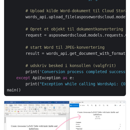
# Upload kilde Word-dokument til Cloud Storag
        words_api.upload_file(asposewordscloud.models
# Opret et objekt til dokumentkonvertering
        request = asposewordscloud.models.requests.G
# start Word til JPEG-konvertering
        result = words_api.get_document_with_format(r
# udskriv besked i konsollen (valgfrit)
        print(
'Conversion process completed successfu
except
 ApiException 
as
 e:

        print(
"Exception while calling WordsApi: {0}"