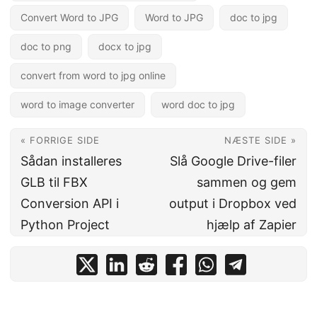
Convert Word to JPG
Word to JPG
doc to jpg
doc to png
docx to jpg
convert from word to jpg online
word to image converter
word doc to jpg
« FORRIGE SIDE
NÆSTE SIDE »
Sådan installeres
Slå Google Drive-filer
GLB til FBX
sammen og gem
Conversion API i
output i Dropbox ved
Python Project
hjælp af Zapier