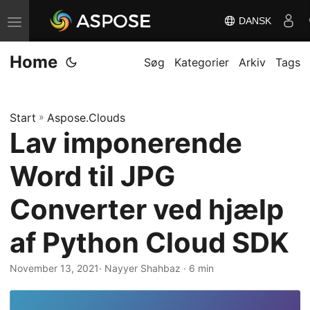
DANSK
S
k
Home
i
Søg
Kategorier
Arkiv
Tags
f
t
Start
»
Aspose.Clouds
n
Lav imponerende
a
v
Word til JPG
i
g
Converter ved hjælp
a
af Python Cloud SDK
t
i
November 13, 2021
· Nayyer Shahbaz · 6 min
o
n