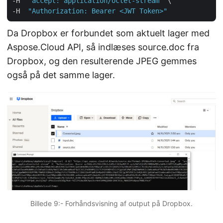
-H  
"accept: application/octet-stream"
 \

-H  
"Authorization: Bearer <JWT Token>"
Da Dropbox er forbundet som aktuelt lager med
Aspose.Cloud API, så indlæses source.doc fra
Dropbox, og den resulterende JPEG gemmes
også på det samme lager.
Billede 9:- Forhåndsvisning af output på Dropbox.