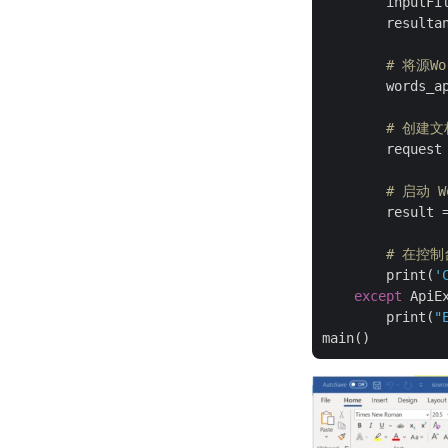
        inputFi
        resulta
# 将源W
        words_a
# 创建
        request
# 启动 W
        result =
# 在控制
        print(
'
except
 ApiE
        print(
"