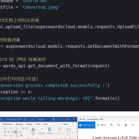
leName = 
'source.doc'
ntFile = 
'Converted.jpeg'
ord文档上传到云存储
pi.upload_file(asposewordscloud.models.requests.UploadFi
文档转换对象
 = asposewordscloud.models.requests.GetDocumentWithForma
ord 到 JPEG 转换操作
 words_api.get_document_with_format(request)

台中打印消息(可选)
Conversion process completed successfully !'
)

xception 
as
 e:

Exception while calling WordsApi: {0}"
.format(e))
