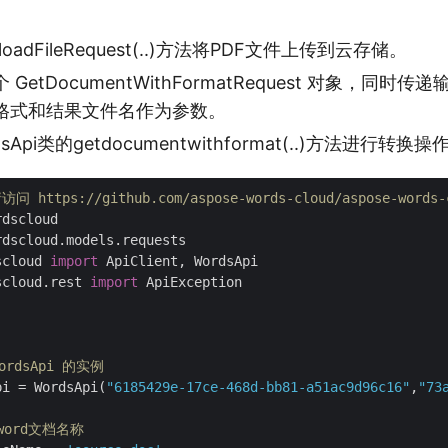
adFileRequest(..)方法将PDF文件上传到云存储。
etDocumentWithFormatRequest 对象，同时传递输
格式和结果文件名作为参数。
Api类的getdocumentwithformat(..)方法进行转换操
ttps://github.com/aspose-words-cloud/aspose-words-c
scloud 
import
scloud.rest 
import
 ApiException

ordsApi 的实例
pi = WordsApi(
"6185429e-17ce-468d-bb81-a51ac9d96c16"
,
"73
word文档名称