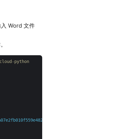
入 Word 文件
作。
loud-python
a07e2fb010f559e482d854fe5a8f49"
)
