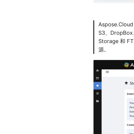
Aspose.C
S3、DropBox、
Storage 
源。