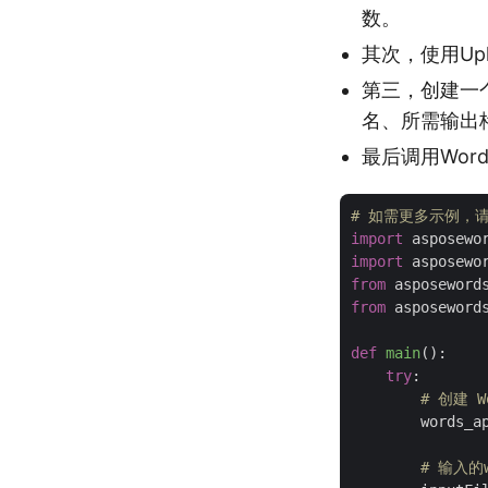
数。
其次，使用Uplo
第三，创建一个 G
名、所需输出
最后调用Words
# 如需更多示例，请访问 h
import
import
from
 asposeword
from
 asposeword
def
main
():
try
:

# 创建 W
        words_a
# 输入的