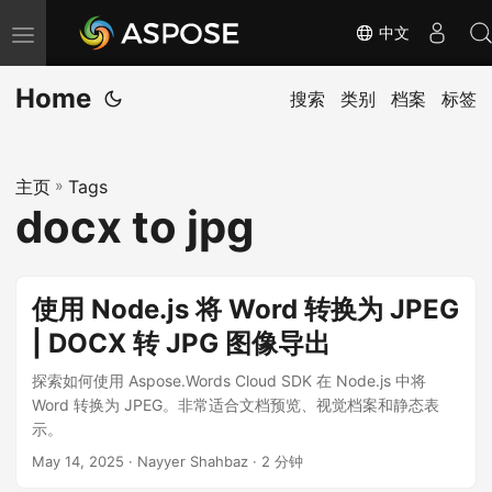
中文
切
换
Home
导
搜索
类别
档案
标签
航
主页
»
Tags
docx to jpg
使用 Node.js 将 Word 转换为 JPEG
| DOCX 转 JPG 图像导出
探索如何使用 Aspose.Words Cloud SDK 在 Node.js 中将
Word 转换为 JPEG。非常适合文档预览、视觉档案和静态表
示。
May 14, 2025
· Nayyer Shahbaz · 2 分钟