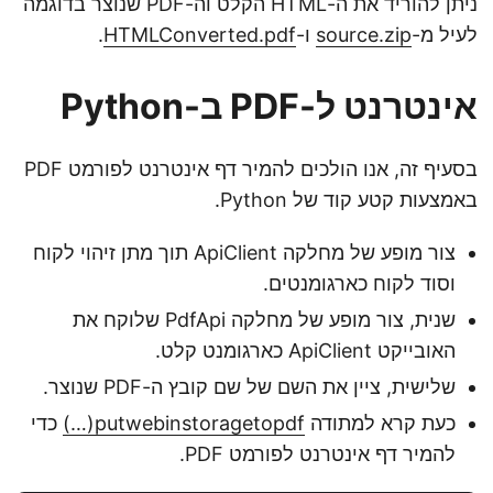
ניתן להוריד את ה-HTML הקלט וה-PDF שנוצר בדוגמה
לעיל מ-
source.zip
ו-
HTMLConverted.pdf
.
אינטרנט ל-PDF ב-Python
בסעיף זה, אנו הולכים להמיר דף אינטרנט לפורמט PDF
באמצעות קטע קוד של Python.
צור מופע של מחלקה ApiClient תוך מתן זיהוי לקוח
וסוד לקוח כארגומנטים.
שנית, צור מופע של מחלקה PdfApi שלוקח את
האובייקט ApiClient כארגומנט קלט.
שלישית, ציין את השם של שם קובץ ה-PDF שנוצר.
כעת קרא למתודה
putwebinstoragetopdf(…)
כדי
להמיר דף אינטרנט לפורמט PDF.