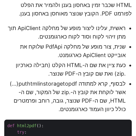
HTML שכבר זמין באחסון בענן ולהמיר את הפלט
לפורמט PDF. הקובץ שנוצר מאוחסן באחסון בענן.
ראשית, עלינו ליצור מופע של מחלקה ApiClient תוך
מתן זיהוי לקוח וסוד לקוח כארגומנטים.
שנית, צור מופע של מחלקה PdfApi שלוקח את
אובייקט ApiClient כארגומנט.
כעת ציין את שם ה-HTML הקלט (חבילה כארכיון
.zip) ואת שם קובץ ה-PDF שנוצר.
לבסוף, קרא למתודה puthtmlinstoragetopdf(…)
אשר לוקחת את קובץ ה-.zip של המקור, שם ה-
HTML, שם ה-PDF שנוצר, גובה, רוחב ופרמטרים
כולל כיוון העמוד כארגומנטים.
def
html2pdf
():
try
:
