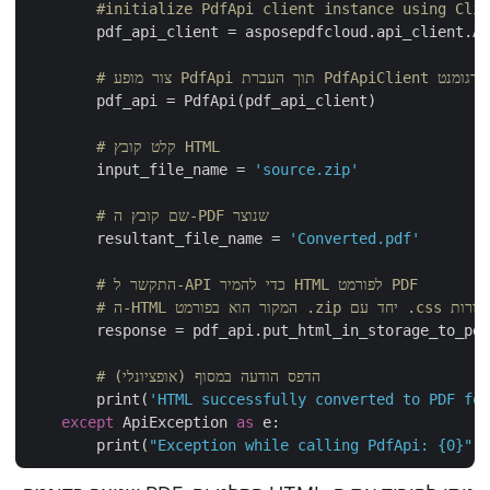
#initialize PdfApi client instance using Cl
        pdf_api_client = asposepdfcloud.api_client.
Pdf תוך העברת PdfApiClient כארגומנט
        pdf_api = PdfApi(pdf_api_client)

# קלט קובץ HTML
        input_file_name = 
'source.zip'
# שם קובץ ה-PDF שנוצר
        resultant_file_name = 
'Converted.pdf'
# התקשר ל-API כדי להמיר HTML לפורמט PDF
 ותמונות קשורות
        response = pdf_api.put_html_in_storage_to_p
# הדפס הודעה במסוף (אופציונלי)
        print(
'HTML successfully converted to PDF f
except
 ApiException 
as
 e:

        print(
"Exception while calling PdfApi: {0}"