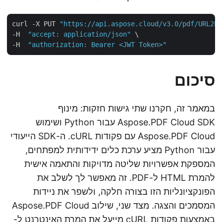
curl -X PUT 
"https://api.aspose.cloud/v3.0/pdf/URL2
-H  
"accept: application/json"
 \

-H  
"authorization: Bearer <JWT Token>"
סיכום
במאמר זה, חקרנו שתי גישות חזקות: מינוף
Aspose.PDF Cloud SDK עבור Python ושימוש
Aspose.PDF Cloud עם פקודות cURL. ה-SDK הייעודי
עבור Python מציע ערכת כלים ידידותית למפתחים,
המספקת אפשרויות שליטה מדויקות והתאמה אישית
להמרת HTML ל-PDF. זה מאפשר לך לשלב את
הפונקציונליות הזו בצורה חלקה, ולשפר את ניידות
המסמכים והצגה. מצד שני, שילוב Aspose.PDF Cloud
באמצעות פקודות cURL מייעל את המרת האינטרנט ל-