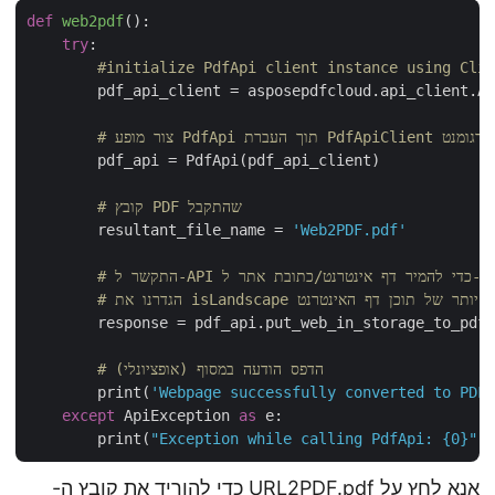
def
web2pdf
():
try
:

#initialize PdfApi client instance using Cl
        pdf_api_client = asposepdfcloud.api_client.
Pdf תוך העברת PdfApiClient כארגומנט
        pdf_api = PdfApi(pdf_api_client)

# קובץ PDF שהתקבל
        resultant_file_name = 
'Web2PDF.pdf'
ט/כתובת אתר ל-PDF
ן להתאמה טובה יותר של תוכן דף האינטרנט
        response = pdf_api.put_web_in_storage_to_pd
# הדפס הודעה במסוף (אופציונלי)
        print(
'Webpage successfully converted to PD
except
 ApiException 
as
 e:

        print(
"Exception while calling PdfApi: {0}"
אנא לחץ על
URL2PDF.pdf
כדי להוריד את קובץ ה-