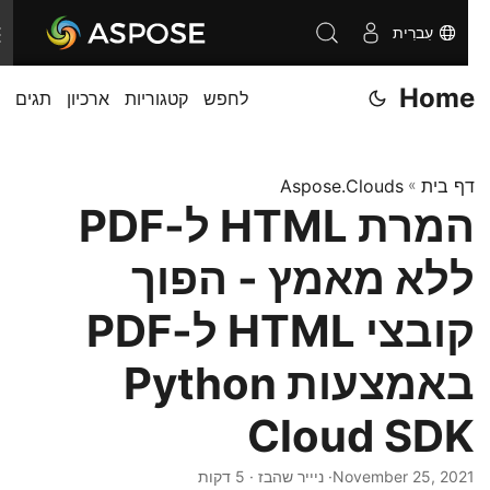
עִברִית
T
o
Home
לחפש
קטגוריות
ארכיון
תגים
g
g
l
דף בית
»
Aspose.Clouds
e
המרת HTML ל-PDF
n
a
ללא מאמץ - הפוך
v
i
קובצי HTML ל-PDF
g
באמצעות Python
a
t
Cloud SDK
i
o
November 25, 2021
· ניייר שהבז · 5 דקות