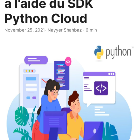
à l'aide du SDK
a
t
Python Cloud
i
o
November 25, 2021
· Nayyer Shahbaz · 6 min
n