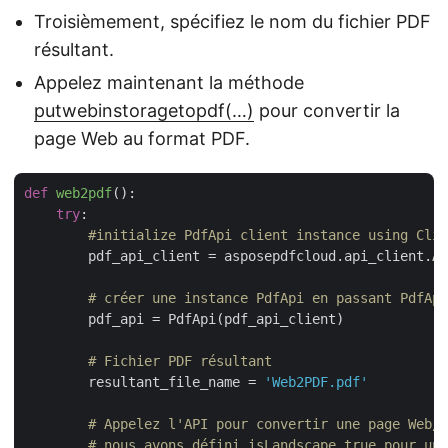
Troisièmement, spécifiez le nom du fichier PDF
résultant.
Appelez maintenant la méthode
putwebinstoragetopdf(…)
pour convertir la
page Web au format PDF.
def
web2pdf
():
try
:

#initialize PdfApi client instance using Clie
        pdf_api_client = asposepdfcloud.api_client.Ap
# créer une instance PdfApi en passant PdfApi
        pdf_api = PdfApi(pdf_api_client)

# Fichier PDF résultant
        resultant_file_name = 
'Web2PDF.pdf'
# Appelez l'API pour convertir une page Web/U
# nous avons défini isLandscape true pour un 