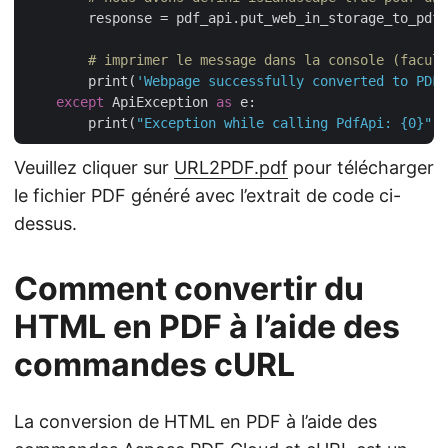
        response = pdf_api.put_web_in_storage_to_pdf
# imprimer le message dans la console (facult
        print(
'Webpage successfully converted to PDF 
except
 ApiException 
as
 e:

        print(
"Exception while calling PdfApi: {0}"
Veuillez cliquer sur
URL2PDF.pdf
pour télécharger
le fichier PDF généré avec l’extrait de code ci-
dessus.
Comment convertir du
HTML en PDF à l’aide des
commandes cURL
La conversion de HTML en PDF à l’aide des