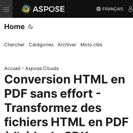
FRANÇAIS
B
a
Home
s
c
u
Chercher
Catégories
Archiver
Mots clés
l
e
Accueil
r
»
Aspose.Clouds
Conversion HTML en
l
a
PDF sans effort -
n
a
Transformez des
v
fichiers HTML en PDF
i
g