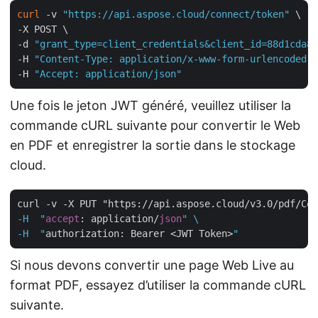
curl
 -v 
"https://api.aspose.cloud/connect/token"
 \

-X POST \

-d 
"grant_type=client_credentials&client_id=88d1cda8-
-H 
"Content-Type: application/x-www-form-urlencoded"
 
-H 
"Accept: application/json"
Une fois le jeton JWT généré, veuillez utiliser la
commande cURL suivante pour convertir le Web
en PDF et enregistrer la sortie dans le stockage
cloud.
curl -v -X PUT "https://api.aspose.cloud/v3.0/pdf/Con
-H  "
accept
: application/
json
" \

-H  "
authorization: Bearer <JWT Token>
Si nous devons convertir une page Web Live au
format PDF, essayez d’utiliser la commande cURL
suivante.