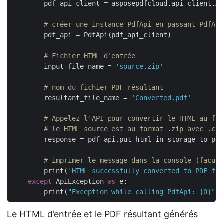
        pdf_api_client = asposepdfcloud.api_client.Ap
# créer une instance PdfApi en passant PdfApi
        pdf_api = PdfApi(pdf_api_client)

# Fichier HTML d'entrée
        input_file_name = 
'source.zip'
# nom du fichier PDF résultant
        resultant_file_name = 
'Converted.pdf'
# Appelez l'API pour convertir le HTML au for
# le HTML source est au format .zip avec .css
        response = pdf_api.put_html_in_storage_to_pdf
# imprimer le message dans la console (facult
        print(
'HTML successfully converted to PDF for
except
 ApiException 
as
 e:

        print(
"Exception while calling PdfApi: {0}"
Le HTML d’entrée et le PDF résultant générés