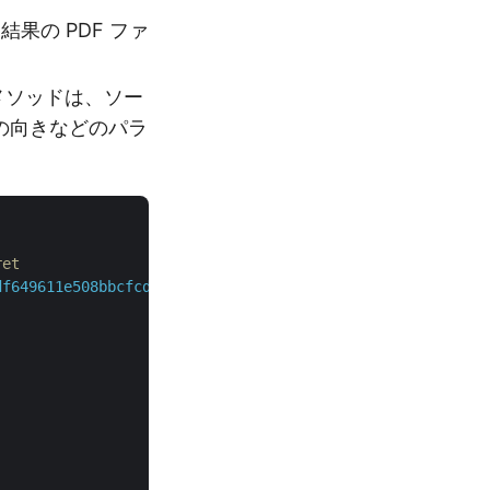
結果の PDF ファ
このメソッドは、ソー
ージの向きなどのパラ
ret
df649611e508bbcfcd2a77f"
, 
"88d1cda8-b12c-4a80-b1ad-c85ac