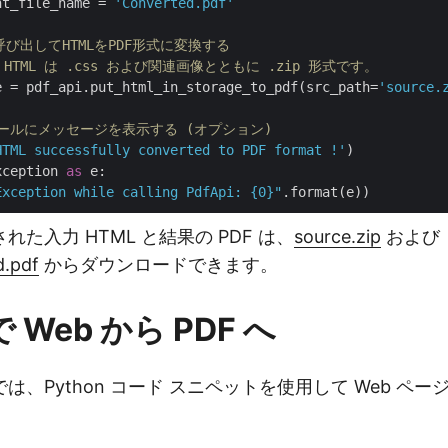
nt_file_name = 
'Converted.pdf'
を呼び出してHTMLをPDF形式に変換する
 HTML は .css および関連画像とともに .zip 形式です。
e = pdf_api.put_html_in_storage_to_pdf(src_path=
'source.
ソールにメッセージを表示する (オプション)
HTML successfully converted to PDF format !'
)    

xception 
as
 e:

Exception while calling PdfApi: {0}"
た入力 HTML と結果の PDF は、
source.zip
および
.pdf
からダウンロードできます。
 で Web から PDF へ
、Python コード スニペットを使用して Web ページ