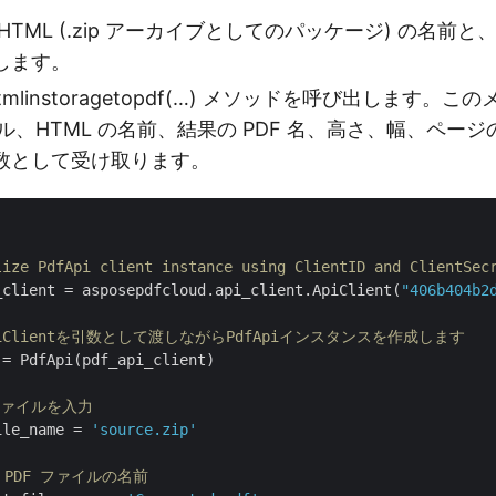
TML (.zip アーカイブとしてのパッケージ) の名前と、
します。
tmlinstoragetopdf(…) メソッドを呼び出します。
ファイル、HTML の名前、結果の PDF 名、高さ、幅、ペ
数として受け取ります。
lize PdfApi client instance using ClientID and ClientSec
_client = asposepdfcloud.api_client.ApiClient(
"406b404b2
ApiClientを引数として渡しながらPdfApiインスタンスを作成します
= PdfApi(pdf_api_client)

Lファイルを入力
ile_name = 
'source.zip'
 PDF ファイルの名前