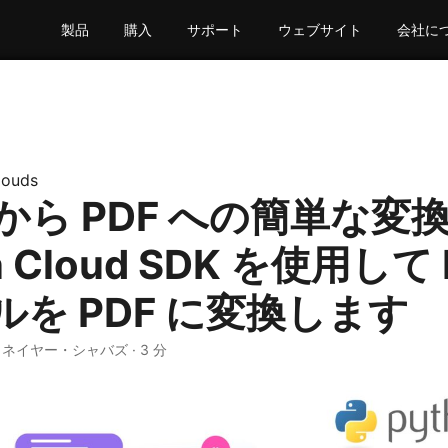
製品
購入
サポート
ウェブサイト
会社に
louds
 から PDF への簡単な変換
n Cloud SDK を使用して
ルを PDF に変換します
· ネイヤー・シャバズ · 3 分