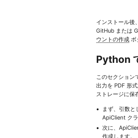
インストール後
GitHub また
ウントの作成
ボ
Python
このセクションでは
出力を PDF 
ストレージに保
まず、引数とし
ApiClie
次に、ApiCl
作成します。