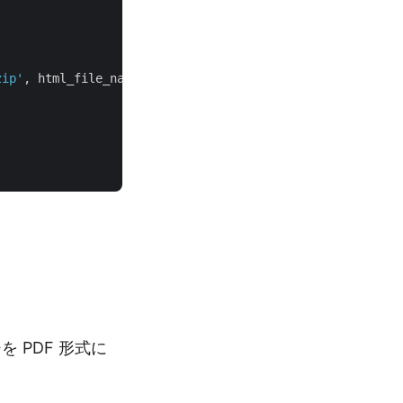
zip'
, html_file_name=
'completeWorkbook.html'
, name=resul
を PDF 形式に