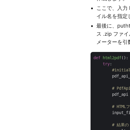
ここで、入力 H
イル名を指定
最後に、puth
ス .zip 
メーターを引
def
html2pdf
():
try
:

#initia
        pdf_api
# Pdf
        pdf_api 
# HTM
        input_f
# 結果の