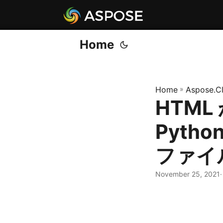
Home
Home
»
Aspose.C
HTML
Pytho
ファイ
November 25, 2021