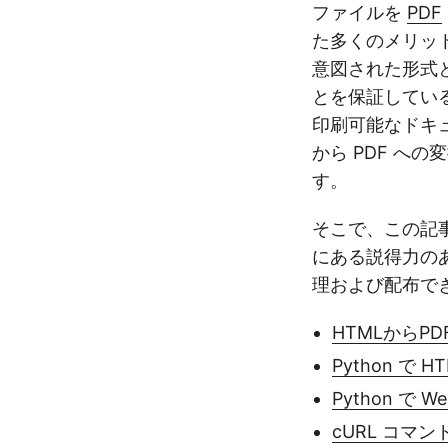
ファイルを
PDF
た多くのメリッ
意図された形式
とを保証してい
印刷可能なドキ
から PDF へ
す。
そこで、この記事では
にある説得力の
理および配布で
HTMLからPD
Python で 
Python で W
cURL コマン