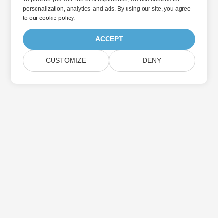
personalization, analytics, and ads. By using our site, you agree
to
our cookie policy
.
ACCEPT
CUSTOMIZE
DENY
家
製品