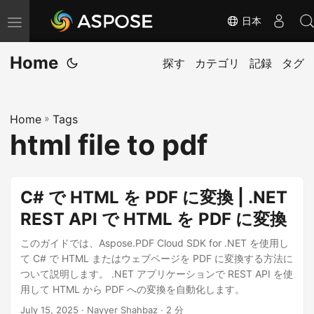
日本
ナ
ビ
Home
ゲ
探す
カテゴリ
記録
タグ
ー
シ
Home
»
Tags
ョ
html file to pdf
ン
の
切
C# で HTML を PDF に変換 | .NET
り
REST API で HTML を PDF に変換
替
え
このガイドでは、Aspose.PDF Cloud SDK for .NET を使用し
て C# で HTML またはウェブページを PDF に変換する方法に
ついて説明します。 .NET アプリケーションで REST API を使
用して HTML から PDF への変換を自動化します。
July 15, 2025
· Nayyer Shahbaz · 2 分