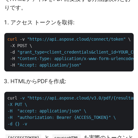
りです。
アクセス トークンを取得:
curl
 -v 
"https://api.aspose.cloud/connect/token"
 \

 -X POST \

 -d 
"grant_type=client_credentials&client_id=YOUR_CLI
 -H 
"Content-Type: application/x-www-form-urlencoded"
 -H 
"Accept: application/json"
HTMLからPDFを作成:
curl
-v "https://api.aspose.cloud/v3.0/pdf/{resultant
-X PUT \

-H  "accept: application/json" \

-H  "authorization: Bearer {ACCESS_TOKEN}" \

-d {} -v
と
を実際のトークンと