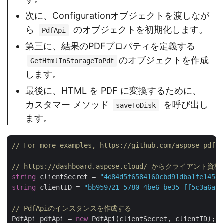
次に、Configurationオブジェクトを渡しなが
ら
のオブジェクトを初期化します。
PdfApi
第三に、結果のPDFプロパティを定義する
のオブジェクトを作成
GetHtmlInStorageToPdf
します。
最後に、HTML を PDF に変換するために、
カスタマー メソッド
を呼び出し
saveToDisk
ます。
// For more examples, https://github.com/aspose-pdf-c
// https://dashboard.aspose.cloud/ からクライア
string
 clientSecret = 
"4d84d5f6584160cbd91dba1fe145db
string
 clientID = 
"bb959721-5780-4be6-be35-ff5c3a6aa4
// PdfApiのインスタンスを作成する
PdfApi pdfApi = 
new
 PdfApi(clientSecret, clientID);
