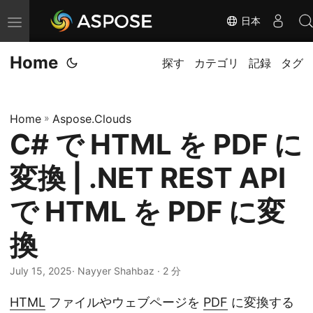
日本
ナ
ビ
Home
ゲ
探す
カテゴリ
記録
タグ
ー
シ
Home
»
Aspose.Clouds
ョ
C# で HTML を PDF に
ン
の
変換 | .NET REST API
切
り
で HTML を PDF に変
替
換
え
July 15, 2025
· Nayyer Shahbaz · 2 分
HTML
ファイルやウェブページを
PDF
に変換する