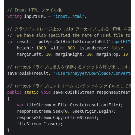
// Input HTML ファイル名
String
 inputHTML = 
"input1.html"
;

// クラウドストレージ上の .zip アーカイブにある HTML を
//  We have also specified the name of HTMl file to c
var
 result = pdfApi.GetHtmlInStorageToPdf(
"inputHTML.
    height: 
1000
, width: 
800
, isLandscape: 
false
,

    marginLeft: 
10
, marginRight: 
10
, marginTop: 
10
, m
// ローカルドライブに出力を保存するメソッドを呼び出します。
saveToDisk(result, 
"/Users/nayyer/Downloads/Converted
// ローカルドライブにストリームコンテンツをファイルとして保
public
static
void
 saveToDisk(Stream responseStream, 
{

var
 fileStream = File.Create(resultantFile);

    responseStream.Seek(
0
, SeekOrigin.Begin);

    responseStream.CopyTo(fileStream);

    fileStream.Close();
