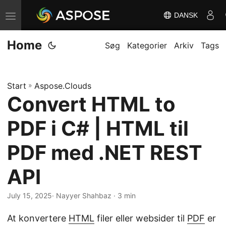
DANSK
S
k
Home
i
Søg
Kategorier
Arkiv
Tags
f
t
Start
»
Aspose.Clouds
n
Convert HTML to
a
v
PDF i C# | HTML til
i
g
PDF med .NET REST
a
API
t
i
July 15, 2025
· Nayyer Shahbaz · 3 min
o
n
At konvertere
HTML
filer eller websider til
PDF
er