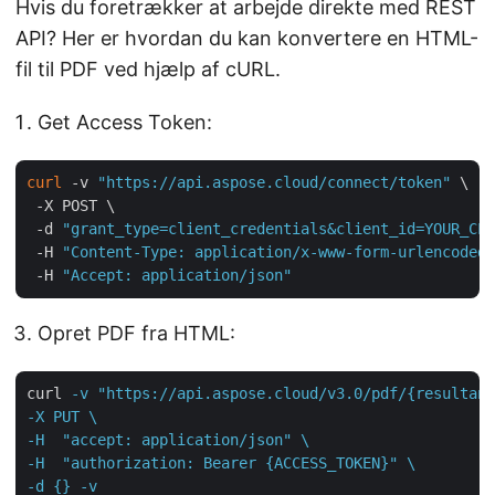
Hvis du foretrækker at arbejde direkte med REST
API? Her er hvordan du kan konvertere en HTML-
fil til PDF ved hjælp af cURL.
Get Access Token:
curl
 -v 
"https://api.aspose.cloud/connect/token"
 \

 -X POST \

 -d 
"grant_type=client_credentials&client_id=YOUR_CLI
 -H 
"Content-Type: application/x-www-form-urlencoded"
 -H 
"Accept: application/json"
Opret PDF fra HTML:
curl
-v "https://api.aspose.cloud/v3.0/pdf/{resultant
-X PUT \

-H  "accept: application/json" \

-H  "authorization: Bearer {ACCESS_TOKEN}" \

-d {} -v