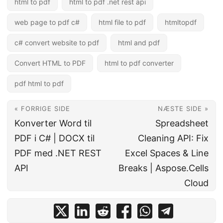
html to pdf
html to pdf .net rest api
web page to pdf c#
html file to pdf
htmltopdf
c# convert website to pdf
html and pdf
Convert HTML to PDF
html to pdf converter
pdf html to pdf
« FORRIGE SIDE
NÆSTE SIDE »
Konverter Word til
Spreadsheet
PDF i C# | DOCX til
Cleaning API: Fix
PDF med .NET REST
Excel Spaces & Line
API
Breaks | Aspose.Cells
Cloud