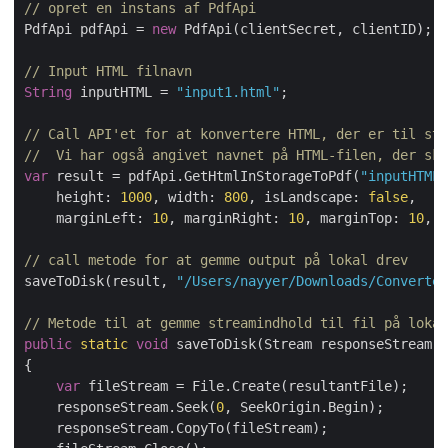
// opret en instans af PdfApi
PdfApi pdfApi = 
new
 PdfApi(clientSecret, clientID);

// Input HTML filnavn
String
 inputHTML = 
"input1.html"
;

// Call API'et for at konvertere HTML, der er til ste
//  Vi har også angivet navnet på HTML-filen, der ska
var
 result = pdfApi.GetHtmlInStorageToPdf(
"inputHTML.
    height: 
1000
, width: 
800
, isLandscape: 
false
,

    marginLeft: 
10
, marginRight: 
10
, marginTop: 
10
, m
// call metode for at gemme output på lokal drev
saveToDisk(result, 
"/Users/nayyer/Downloads/Converted
// Metode til at gemme streamindhold til fil på lokal
public
static
void
 saveToDisk(Stream responseStream, 
{

var
 fileStream = File.Create(resultantFile);

    responseStream.Seek(
0
, SeekOrigin.Begin);

    responseStream.CopyTo(fileStream);
