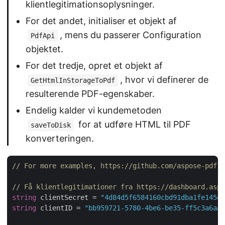
klientlegitimationsoplysninger.
For det andet, initialiser et objekt af
, mens du passerer Configuration
PdfApi
objektet.
For det tredje, opret et objekt af
, hvor vi definerer de
GetHtmlInStorageToPdf
resulterende PDF-egenskaber.
Endelig kalder vi kundemetoden
for at udføre HTML til PDF
saveToDisk
konverteringen.
// For more examples, https://github.com/aspose-pdf-c
// Få klientlegitimationer fra https://dashboard.aspo
string
 clientSecret = 
"4d84d5f6584160cbd91dba1fe145db
string
 clientID = 
"bb959721-5780-4be6-be35-ff5c3a6aa4