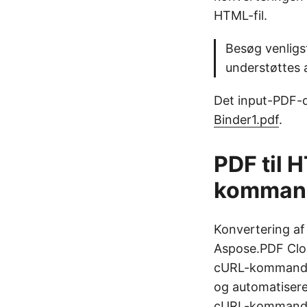
HTML-fil.
Besøg venlig
understøttes a
Det input-PDF-
Binder1.pdf
.
PDF til 
komman
Konvertering a
Aspose.PDF Cloud
cURL-kommandoe
og automatisere
cURL-kommandoe