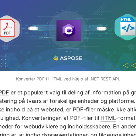
Konverter PDF til HTML ved hjælp af .NET REST API.
PDF
er et populært valg til deling af information på g
tering på tværs af forskellige enheder og platforme
se indhold på et websted, er PDF-filer måske ikke alt
lighed. Konverteringen af PDF-filer til
HTML
-format
heder for webudviklere og indholdsskabere. En anden
ing er, at indholdspræsentationen og tilgængelighe