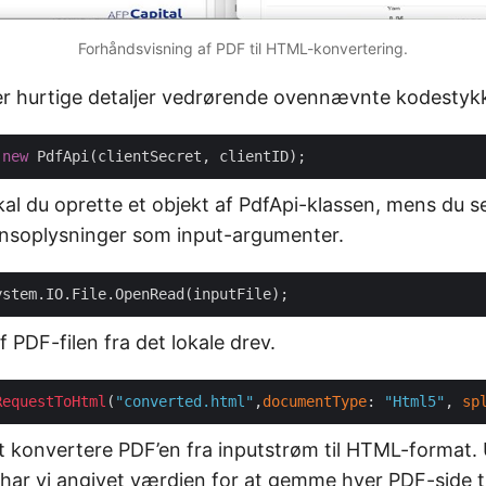
Forhåndsvisning af PDF til HTML-konvertering.
r hurtige detaljer vedrørende ovennævnte kodestyk
 
new
kal du oprette et objekt af PdfApi-klassen, mens du 
ionsoplysninger som input-argumenter.
 PDF-filen fra det lokale drev.
RequestToHtml
(
"converted.html"
,
documentType
: 
"Html5"
, 
sp
 at konvertere PDF’en fra inputstrøm til HTML-format.
har vi angivet værdien for at gemme hver PDF-side til