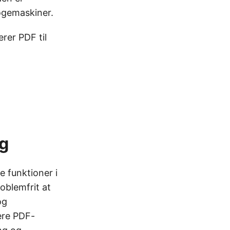
søgemaskiner.
rer PDF til
ng
 funktioner i
oblemfrit at
og
ere PDF-