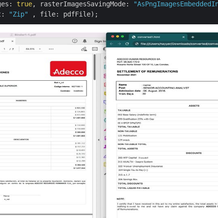
ges: 
true
, rasterImagesSavingMode: 
"AsPngImagesEmbeddedI
t: 
"Zip"