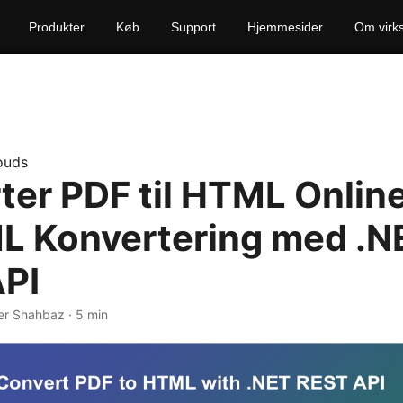
Produkter
Køb
Support
Hjemmesider
Om virk
ouds
ter PDF til HTML Onlin
ML Konvertering med .N
PI
er Shahbaz · 5 min