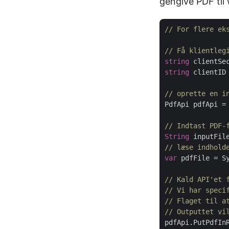
gengive PDF til
// For flere ek
// Få klientleg
string
 clientSe
string
 clientID
// oprette en i
PdfApi pdfApi =
// Indtast PDF-
String
 inputFil
// læse indhold
var
 pdfFile = Sy
// Kald API'et 
// Vi har speci
// Flaget til a
// Outputtet vi
pdfApi.PutPdfIn