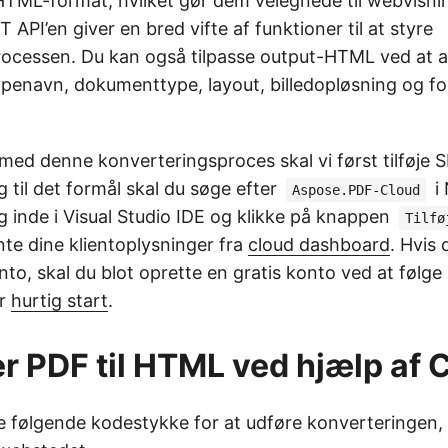
HTML-format, hvilket gør dem velegnede til webvisni
T API’en giver en bred vifte af funktioner til at styre
ocessen. Du kan også tilpasse output-HTML ved at 
ypenavn, dokumenttype, layout, billedopløsning og fo
med denne konverteringsproces skal vi først tilføje 
g til det formål skal du søge efter
i
Aspose.PDF-Cloud
 inde i Visual Studio IDE og klikke på knappen
Tilfø
nte dine klientoplysninger fra
cloud dashboard
. Hvis 
to, skal du blot oprette en gratis konto ved at følge
er
hurtig start
.
r PDF til HTML ved hjælp af 
re følgende kodestykke for at udføre konverteringen, 