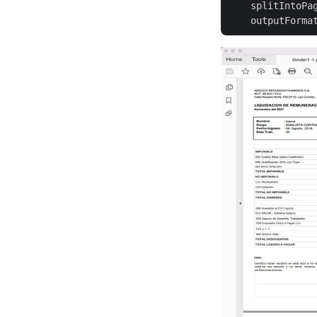
    splitIntoPa
    outputForma