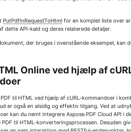
st
PutPdfInRequestToHtml
for en komplet liste over a
f dette API-kald og deres relaterede detaljer.
dokument, der bruges i ovenstående eksempel, kan 
HTML Online ved hjælp af cUR
doer
f PDF til HTML ved hjælp af cURL-kommandoer i kom
 er også en alsidig og effektiv tilgang. Ved at udnyt
r kan du nemt integrere Aspose.PDF Cloud API i din
 PDF til HTML-konverteringsprocessen. Desuden giv
r en nem interaktion med RESTful-endepunkter, hvi