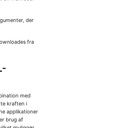
rgumenter, der
downloades fra
L-
bination med
te kraften i
e applikationer
er brug af
lket muliggør