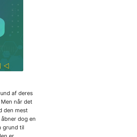
rund af deres
. Men når det
id den mest
 åbner dog en
 grund til
den er