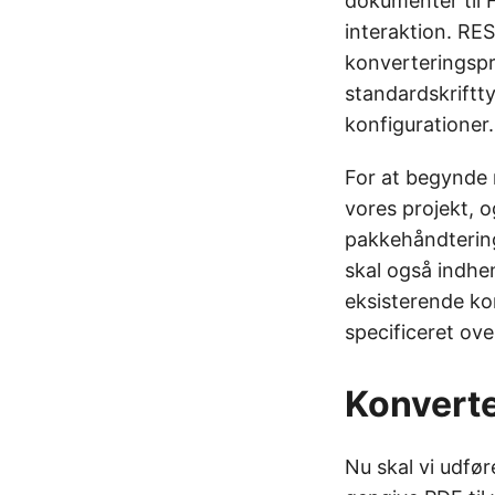
dokumenter til 
interaktion. RES
konverteringspr
standardskriftt
konfigurationer.
For at begynde 
vores projekt, o
pakkehåndtering
skal også indhe
eksisterende kon
specificeret ov
Konverte
Nu skal vi udfø