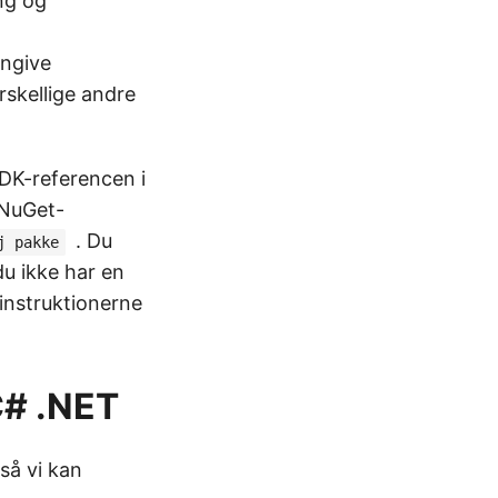
ng og
angive
rskellige andre
SDK-referencen i
 NuGet-
. Du
j pakke
du ikke har en
 instruktionerne
C# .NET
så vi kan