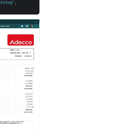
ntoSvg"
, 
