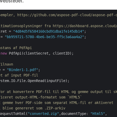
 webstedet.
sempler, https://github.com/aspose-pdf-cloud/aspose-pdf-
itimationsoplysninger fra https://dashboard.aspose.cloud
cret = 
"4d84d5f6584160cbd91dba1fe145db14"
 = 
"bb959721-5780-4be6-be35-ff5c3a6aa4a2"
;

nstans af PdfApi
 
new
 PdfApi(clientSecret, clientID);

filnavn
e = 
"Binder1-1.pdf"
et af input PDF-fil
stem.IO.File.OpenRead(inputFile);

for at konvertere PDF-fil til HTML og gemme output til s
ficeret output-HTML-formatet som `HTML5` 
t gemme hver PDF-side som separat HTML-fil er aktiveret
l blive genereret som .ZIP-arkiv
RequestToHtml(
"converted.zip"
,documentType: 
"Html5"
, 
