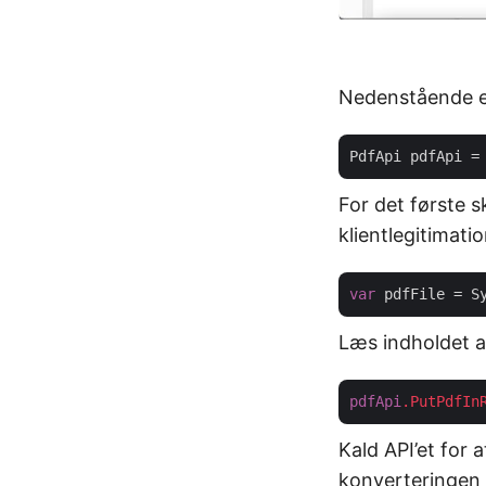
Nedenstående e
PdfApi pdfApi =
For det første s
klientlegitimat
var
Læs indholdet af
pdfApi
.PutPdfIn
Kald API’et for
konverteringen 