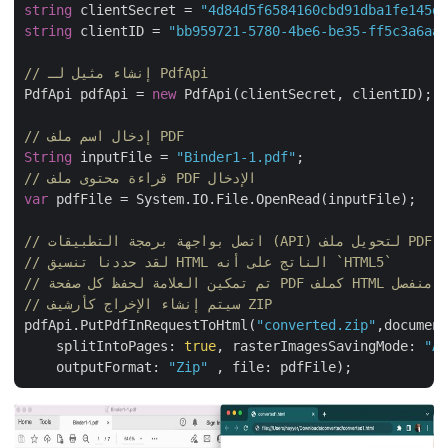
string
 clientSecret = 
"4d84d5f6584160cbd91dba1fe145
string
 clientID = 
"bb959721-5780-4be6-be35-ff5c3a6a
// إنشاء مثيل لـ PdfApi
PdfApi pdfApi = 
new
 PdfApi(clientSecret, clientID);

// إدخال اسم ملف PDF
String
 inputFile = 
"Binder1-1.pdf"
// قراءة محتوى ملف PDF الإدخال
var
 pdfFile = System.IO.File.OpenRead(inputFile);

// لقد حددنا تنسيق HTML الناتج على أنه `HTML5` 
// تم تمكين العلامة لحفظ كل صفحة PDF كملف HTML منفصل
// سيتم إنشاء الإخراج كأرشيف ZIP
pdfApi.PutPdfInRequestToHtml(
"converted.zip"
,docume
    splitIntoPages: 
true
, rasterImagesSavingMode: 
"
    outputFormat: 
"Zip"