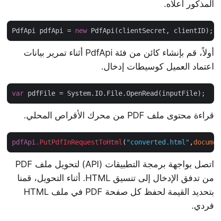
المذكور أعلاه.
PdfApi pdfApi = 
new
أولاً، قم بإنشاء كائن من فئة PdfApi أثناء تمرير بيانات
اعتماد العميل كوسيطات إدخال.
var
قراءة محتوى ملف PDF من محرك الأقراص المحلي.
pdfApi
.PutPdfInRequestToHtml
(
"converted.html"
,
docum
اتصل بواجهة برمجة التطبيقات (API) لتحويل ملف PDF
من تدفق الإدخال إلى تنسيق HTML. أثناء التحويل، قمنا
بتحديد القيمة لحفظ كل صفحة PDF في ملف HTML
فردي.