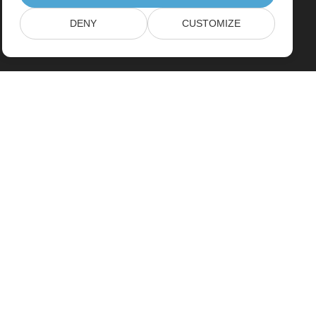
DENY
CUSTOMIZE
بيت
منتجات
إصدارات جديدة
التسعير
مستندات
دعم مجاني
الاستشارات الحرة
Paid Support
الاستشارات المدفوعة
مدونة