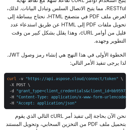
يتيح استخدام أوامر cURL تفاعلًا سهلاً مع نقاط نهاية
RESTful، مما يتيح الاتصال السلس وتبادل البيانات. لذلك،
لعرض ملف PDF في متصفح HTML، نحتاج ببساطة إلى
تحويل ملفات PDF إلى HTML عن طريق استدعاء عدد
قليل من أوامر cURL، وهذا يقلل بشكل كبير من وقت
التطوير وجهده.
الخطوة الأولى في هذا النهج هي إنشاء رمز وصول JWT.
لذا يرجى تنفيذ الأمر التالي:
curl
 -v 
"https://api.aspose.cloud/connect/token"
 \

 -X POST \

 -d 
"grant_type=client_credentials&client_id=bb9597
 -H 
"Content-Type: application/x-www-form-urlencode
 -H 
"Accept: application/json"
نحن الآن بحاجة إلى تنفيذ أمر cURL التالي الذي يقوم
بتحميل ملف PDF من التخزين السحابي، وتحويل المستند