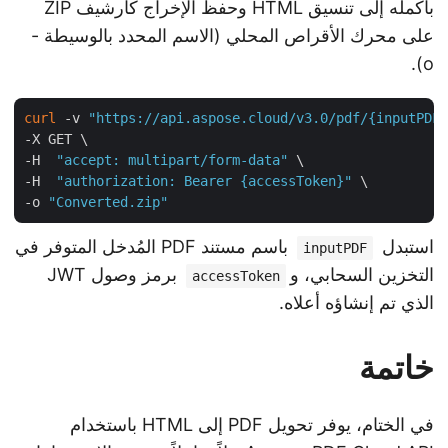
بأكمله إلى تنسيق HTML وحفظ الإخراج كأرشيف ZIP
على محرك الأقراص المحلي (الاسم المحدد بالوسيطة -
o).
curl
 -v 
"https://api.aspose.cloud/v3.0/pdf/{inputPD
-X GET \

-H  
"accept: multipart/form-data"
 \

-H  
"authorization: Bearer {accessToken}"
 \

-o 
"Converted.zip"
استبدل
باسم مستند PDF المُدخل المتوفر في
inputPDF
التخزين السحابي، و
برمز وصول JWT
accessToken
الذي تم إنشاؤه أعلاه.
خاتمة
في الختام، يوفر تحويل PDF إلى HTML باستخدام