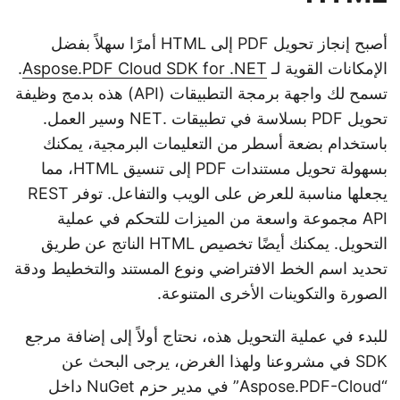
أصبح إنجاز تحويل PDF إلى HTML أمرًا سهلاً بفضل
الإمكانات القوية لـ
Aspose.PDF Cloud SDK for .NET
.
تسمح لك واجهة برمجة التطبيقات (API) هذه بدمج وظيفة
تحويل PDF بسلاسة في تطبيقات .NET وسير العمل.
باستخدام بضعة أسطر من التعليمات البرمجية، يمكنك
بسهولة تحويل مستندات PDF إلى تنسيق HTML، مما
يجعلها مناسبة للعرض على الويب والتفاعل. توفر REST
API مجموعة واسعة من الميزات للتحكم في عملية
التحويل. يمكنك أيضًا تخصيص HTML الناتج عن طريق
تحديد اسم الخط الافتراضي ونوع المستند والتخطيط ودقة
الصورة والتكوينات الأخرى المتنوعة.
للبدء في عملية التحويل هذه، نحتاج أولاً إلى إضافة مرجع
SDK في مشروعنا ولهذا الغرض، يرجى البحث عن
“Aspose.PDF-Cloud” في مدير حزم NuGet داخل