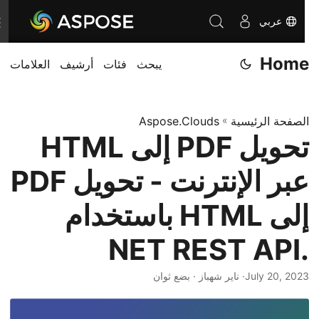
عربي
T
o
Home
يبحث
فئات
أرشيف
العلامات
g
g
l
الصفحة الرئيسية
»
Aspose.Clouds
e
تحويل PDF إلى HTML
n
a
عبر الإنترنت - تحويل PDF
v
i
إلى HTML باستخدام
g
.NET REST API
a
t
July 20, 2023
· ناير شهباز · بضع ثوان
i
o