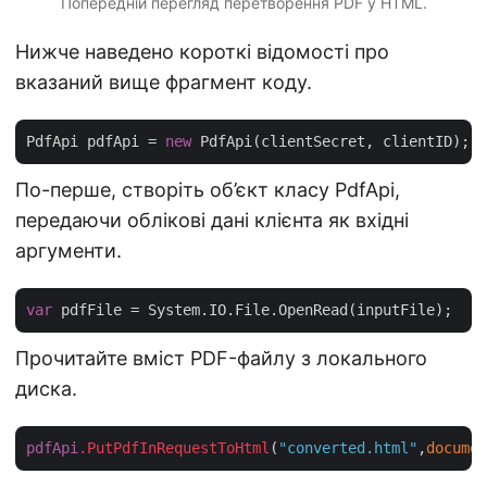
Попередній перегляд перетворення PDF у HTML.
Нижче наведено короткі відомості про
вказаний вище фрагмент коду.
PdfApi pdfApi = 
new
По-перше, створіть об’єкт класу PdfApi,
передаючи облікові дані клієнта як вхідні
аргументи.
var
Прочитайте вміст PDF-файлу з локального
диска.
pdfApi
.PutPdfInRequestToHtml
(
"converted.html"
,
documen