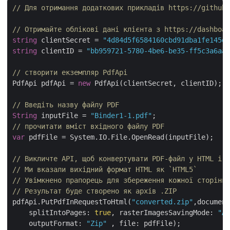
// Для отримання додаткових прикладів https://github.
// Отримайте облікові дані клієнта з https://dashboar
string
 clientSecret = 
"4d84d5f6584160cbd91dba1fe145db
string
 clientID = 
"bb959721-5780-4be6-be35-ff5c3a6aa4
// створити екземпляр PdfApi
PdfApi pdfApi = 
new
 PdfApi(clientSecret, clientID);

// Введіть назву файлу PDF
String
 inputFile = 
"Binder1-1.pdf"
// прочитати вміст вхідного файлу PDF
var
 pdfFile = System.IO.File.OpenRead(inputFile);

// Викличте API, щоб конвертувати PDF-файл у HTML і з
// Ми вказали вихідний формат HTML як `HTML5` 
// Увімкнено прапорець для збереження кожної сторінки
// Результат буде створено як архів .ZIP
pdfApi.PutPdfInRequestToHtml(
"converted.zip"
,document
    splitIntoPages: 
true
, rasterImagesSavingMode: 
"As
    outputFormat: 
"Zip"