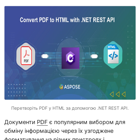
n
Перетворіть PDF у HTML за допомогою .NET REST API.
Документи
PDF
є популярним вибором для
обміну інформацією через їх узгоджене
форматування на різних пристроях і