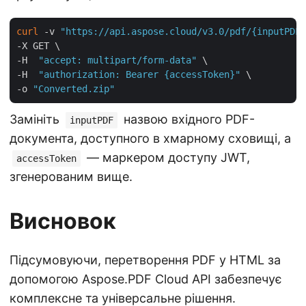
curl
 -v 
"https://api.aspose.cloud/v3.0/pdf/{inputPDF}
-X GET \

-H  
"accept: multipart/form-data"
 \

-H  
"authorization: Bearer {accessToken}"
 \

-o 
"Converted.zip"
Замініть
назвою вхідного PDF-
inputPDF
документа, доступного в хмарному сховищі, а
— маркером доступу JWT,
accessToken
згенерованим вище.
Висновок
Підсумовуючи, перетворення PDF у HTML за
допомогою Aspose.PDF Cloud API забезпечує
комплексне та універсальне рішення.