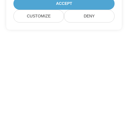
ACCEPT
CUSTOMIZE
DENY
Домашній
Продукція
Нові Релізи
Ціноутворення