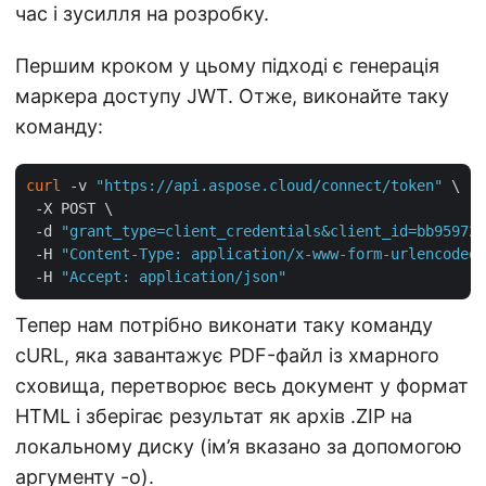
час і зусилля на розробку.
Першим кроком у цьому підході є генерація
маркера доступу JWT. Отже, виконайте таку
команду:
curl
 -v 
"https://api.aspose.cloud/connect/token"
 \

 -X POST \

 -d 
"grant_type=client_credentials&client_id=bb959721
 -H 
"Content-Type: application/x-www-form-urlencoded"
 -H 
"Accept: application/json"
Тепер нам потрібно виконати таку команду
cURL, яка завантажує PDF-файл із хмарного
сховища, перетворює весь документ у формат
HTML і зберігає результат як архів .ZIP на
локальному диску (ім’я вказано за допомогою
аргументу -o).