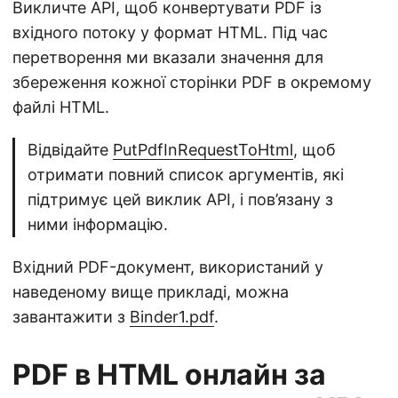
Викличте API, щоб конвертувати PDF із
вхідного потоку у формат HTML. Під час
перетворення ми вказали значення для
збереження кожної сторінки PDF в окремому
файлі HTML.
Відвідайте
PutPdfInRequestToHtml
, щоб
отримати повний список аргументів, які
підтримує цей виклик API, і пов’язану з
ними інформацію.
Вхідний PDF-документ, використаний у
наведеному вище прикладі, можна
завантажити з
Binder1.pdf
.
PDF в HTML онлайн за