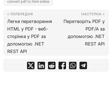
convert pdf to html online
« ПОПЕРЕДНЯ
НАСТУПНА »
Легке перетворення
Перетворіть PDF у
HTML у PDF - веб-
PDF/A за
сторінка у PDF за
допомогою .NET
допомогою .NET
REST API
REST API