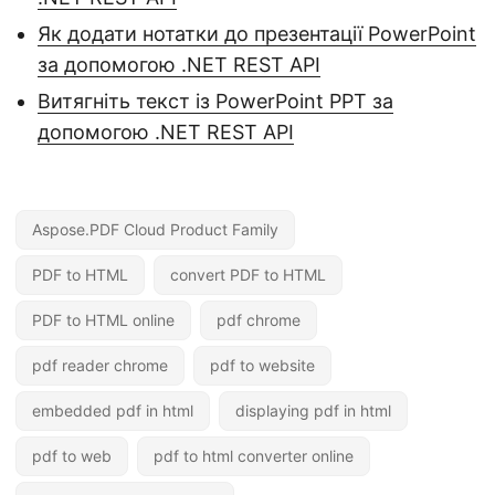
Як додати нотатки до презентації PowerPoint
за допомогою .NET REST API
Витягніть текст із PowerPoint PPT за
допомогою .NET REST API
Aspose.PDF Cloud Product Family
PDF to HTML
convert PDF to HTML
PDF to HTML online
pdf chrome
pdf reader chrome
pdf to website
embedded pdf in html
displaying pdf in html
pdf to web
pdf to html converter online