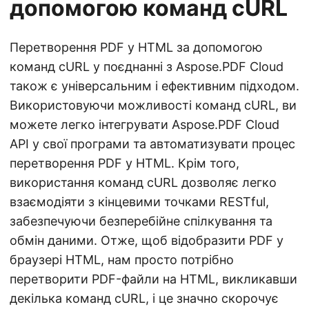
допомогою команд cURL
Перетворення PDF у HTML за допомогою
команд cURL у поєднанні з Aspose.PDF Cloud
також є універсальним і ефективним підходом.
Використовуючи можливості команд cURL, ви
можете легко інтегрувати Aspose.PDF Cloud
API у свої програми та автоматизувати процес
перетворення PDF у HTML. Крім того,
використання команд cURL дозволяє легко
взаємодіяти з кінцевими точками RESTful,
забезпечуючи безперебійне спілкування та
обмін даними. Отже, щоб відобразити PDF у
браузері HTML, нам просто потрібно
перетворити PDF-файли на HTML, викликавши
декілька команд cURL, і це значно скорочує