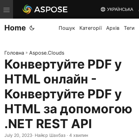
УКРАЇНСЬКА
T
o
Home
g
Пошук
Категорії
Архів
Теги
g
l
Головна
»
Aspose.Clouds
e
Конвертуйте PDF у
n
a
HTML онлайн -
v
i
Конвертуйте PDF у
g
HTML за допомогою
a
t
.NET REST API
i
o
July 20, 2023
· Найєр Шахбаз · 4 хвилин