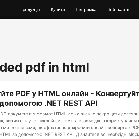
Продукція
Купити
Підтримка
Веб -сайти
ed pdf in html
йте PDF у HTML онлайн - Конвертуйт
допомогою .NET REST API
DF-документів у формат HTML може значно покращити доступні
ії, видимість у пошуковій системі та взаємодію з користувачем
атті ми розглянемо, як ефективно розробити онлайн-конвертер PDF
HTML за допомогою .NET REST API. Дізнайтеся всі необхідні відом