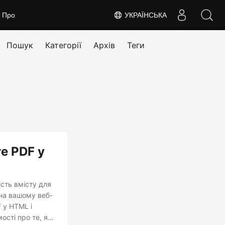
Про
УКРАЇНСЬКА
Пошук
Категорії
Архів
Теги
е PDF у
сть вмісту для
 на вашому веб-
 у HTML і
ості про те, як