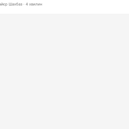
F у HTML і оптимізувати вміст вашого веб-сайту для максимальн
айєр Шахбаз · 4 хвилин
мося в роботу та зробимо ваш PDF-контент більш динамічним і 