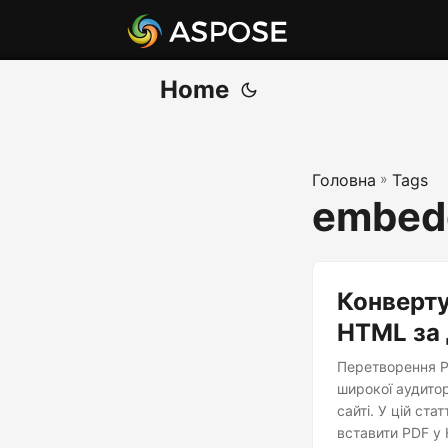
Home
Головна
»
Tags
embedd
Конверту
HTML за 
Перетворення P
широкої аудитор
сайті. У цій ст
вставити PDF у 