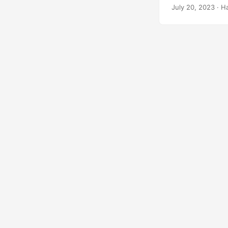
відображати PD
July 20, 2023
· Н
Давайте занури
вашої аудиторії.