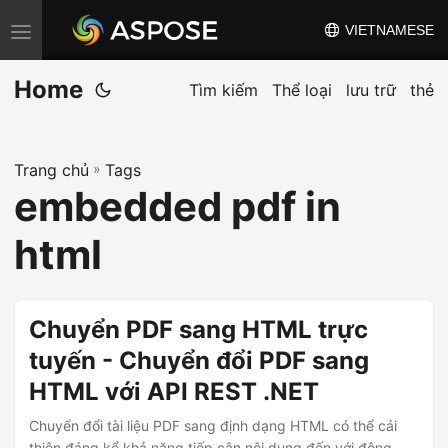
VIETNAMESE
C
h
Home
u
Tìm kiếm
Thể loại
lưu trữ
thẻ
y
ể
Trang chủ
»
Tags
n
embedded pdf in
đ
ổ
html
i
đ
i
Chuyển PDF sang HTML trực
ề
tuyến - Chuyển đổi PDF sang
u
HTML với API REST .NET
h
ư
Chuyển đổi tài liệu PDF sang định dạng HTML có thể cải
thiện đáng kể khả năng tiếp cận nội dung đến với đông