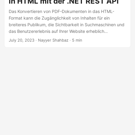
in HTML mit der .NET REST API
a
l
Das Konvertieren von PDF-Dokumenten in das HTML-
Format kann die Zugänglichkeit von Inhalten für ein
t
breiteres Publikum, die Sichtbarkeit in Suchmaschinen und
e
das Benutzererlebnis auf Ihrer Website erheblich
n
verbessern. In diesem Artikel erfahren Sie, wie Sie einen
July 20, 2023
· Nayyer Shahbaz · 5 min
PDF-zu-HTML-Konverter effizient online entwickeln und
PDF mithilfe der .NET-REST-API in HTML einbetten können.
Erfahren Sie alle notwendigen Details zum Anzeigen von
PDF-Dateien in HTML und zum Optimieren des Inhalts Ihrer
Website für maximale Wirkung. Lassen Sie uns eintauchen
und Ihre PDF-Inhalte dynamischer und ansprechender für
Ihr Publikum gestalten.