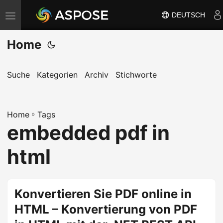
DEUTSCH
N
a
Home
v
i
g
Suche
Kategorien
Archiv
Stichworte
a
t
Home
i
»
Tags
embedded pdf in
o
n
html
u
m
s
Konvertieren Sie PDF online in
c
HTML – Konvertierung von PDF
h