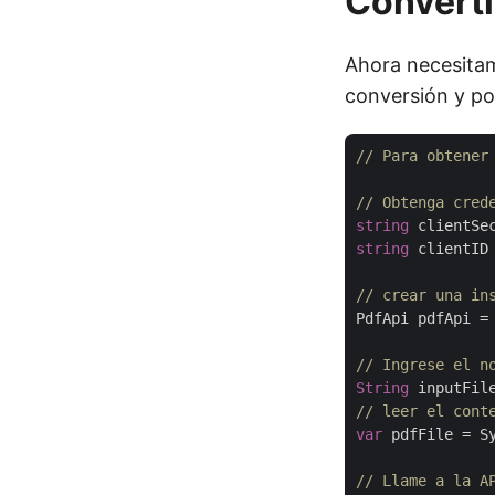
Convert
Ahora necesitam
conversión y po
// Para obtener
// Obtenga cred
string
 clientSe
string
 clientID
// crear una in
PdfApi pdfApi =
// Ingrese el n
String
 inputFil
// leer el cont
var
 pdfFile = Sy
// Llame a la A