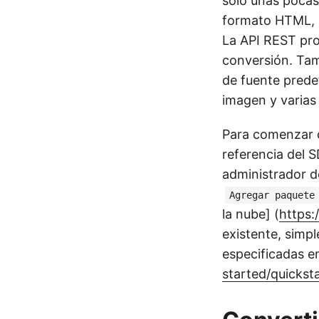
solo unas pocas
formato HTML, h
La API REST pro
conversión. Tam
de fuente predet
imagen y varias
Para comenzar 
referencia del 
administrador d
Agregar paquete
la nube] (
https:
existente, simp
especificadas en
started/quicksta