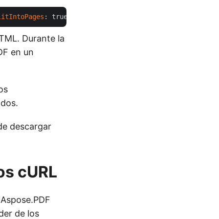
litIntoPages
: true, 
rasterImagesSavingMode
: 
"AsPngImages
HTML. Durante la
DF en un
os
ados.
ede descargar
os cURL
 Aspose.PDF
der de los