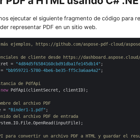
ir PDF a HTML usando C# .NE
os ejecutar el siguiente fragmento de código para rea
der representar PDF en un sitio web.
 más ejemplos, https://github.com/aspose-pdf-cloud/aspos
enciales de cliente desde https://dashboard.aspose.cloud
cret = 
"4d84d5f6584160cbd91dba1fe145db14"
 = 
"bb959721-5780-4be6-be35-ff5c3a6aa4a2"
;

stancia de PdfApi
 
new
 PdfApi(clientSecret, clientID);

ombre del archivo PDF
e = 
"Binder1-1.pdf"
enido del archivo PDF de entrada
stem.IO.File.OpenRead(inputFile);

PI para convertir un archivo PDF a HTML y guardar el res