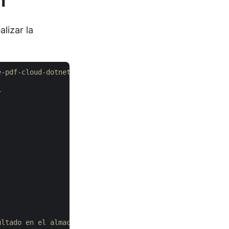
T
lizar la
e-pdf-cloud-dotnet/tree/master/Examples
/
ultado en el almacenamiento en la nube