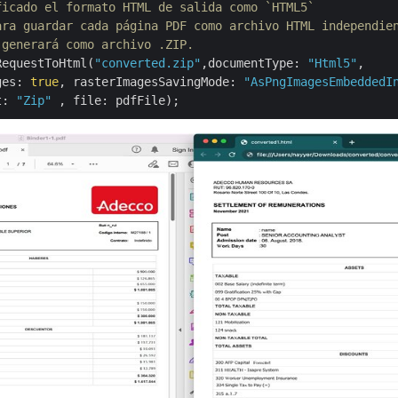
ficado el formato HTML de salida como `HTML5` 
ara guardar cada página PDF como archivo HTML independie
 generará como archivo .ZIP.
RequestToHtml(
"converted.zip"
,documentType: 
"Html5"
, 

ges: 
true
, rasterImagesSavingMode: 
"AsPngImagesEmbeddedI
t: 
"Zip"