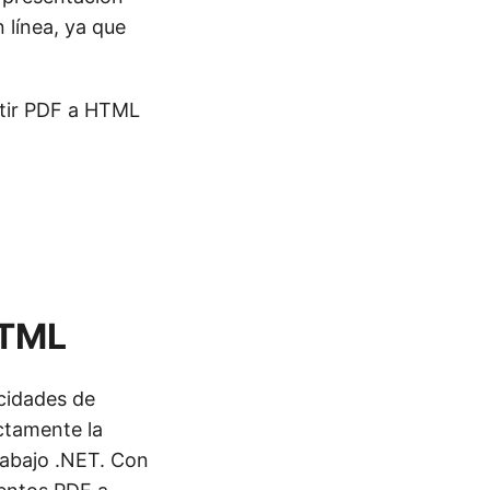
n línea, ya que
rtir PDF a HTML
HTML
cidades de
ectamente la
rabajo .NET. Con