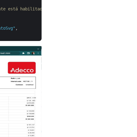
nte está habilitada
ntoSvg"
, 
