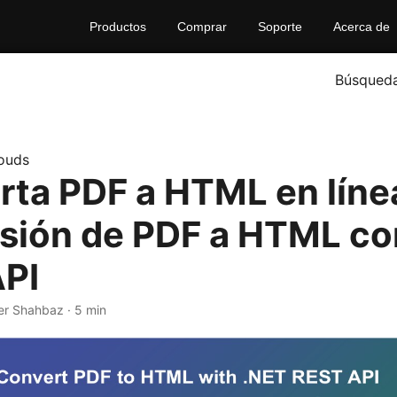
Productos
Comprar
Soporte
Acerca de
Búsqued
ouds
rta PDF a HTML en líne
sión de PDF a HTML co
PI
er Shahbaz · 5 min