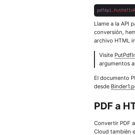
pdfApi
.PutPdfIn
Llame a la API p
conversión, hem
archivo HTML in
Visite
PutPdfI
argumentos ad
El documento PD
desde
Binder1.p
PDF a H
Convertir PDF 
Cloud también es