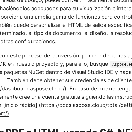
 líneas de código, puede convertir fácilmente docu
aciéndolos adecuados para su visualización e intera
porciona una amplia gama de funciones para control
bién puede personalizar el HTML de salida especifi
erminado, el tipo de documento, el diseño, la resoluc
 otras configuraciones.
con este proceso de conversión, primero debemos ag
SDK en nuestro proyecto y, para ello, busque
Aspose.P
e paquetes NuGet dentro de Visual Studio IDE y haga 
. . También debe obtener sus credenciales de cliente
//dashboard.aspose.cloud/)
. En caso de que no tenga
lemente cree una cuenta gratuita siguiendo las instru
 [inicio rápido] (
https://docs.aspose.cloud/total/gett
rt/)
.