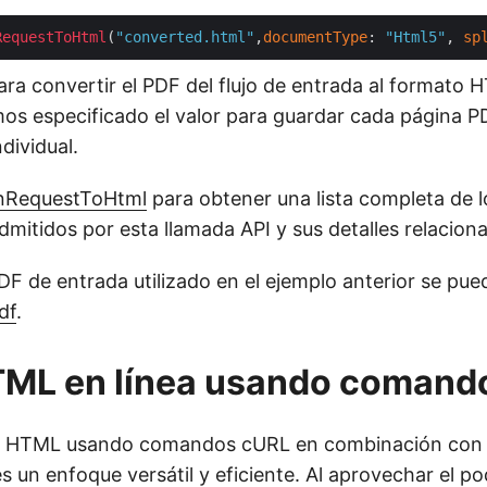
RequestToHtml
(
"converted.html"
,
documentType
: 
"Html5"
, 
sp
ara convertir el PDF del flujo de entrada al formato 
os especificado el valor para guardar cada página P
dividual.
nRequestToHtml
para obtener una lista completa de l
mitidos por esta llamada API y sus detalles relacion
F de entrada utilizado en el ejemplo anterior se pu
df
.
TML en línea usando comand
a HTML usando comandos cURL en combinación con
 un enfoque versátil y eficiente. Al aprovechar el po