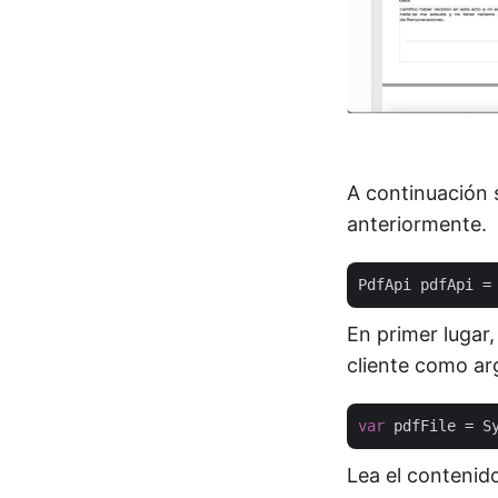
A continuación 
anteriormente.
PdfApi pdfApi =
En primer lugar,
cliente como a
var
Lea el contenido