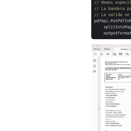
// Hemos especi
// La bandera p
// La salida se
pdfApi.PutPdfIn
    splitIntoPa
    outputForma