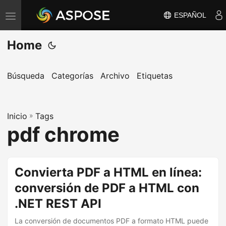
ESPAÑOL
A
l
Home
t
e
r
Búsqueda
Categorías
Archivo
Etiquetas
n
a
Inicio
r
»
Tags
pdf chrome
n
a
v
Convierta PDF a HTML en línea:
e
conversión de PDF a HTML con
g
a
.NET REST API
c
La conversión de documentos PDF a formato HTML puede