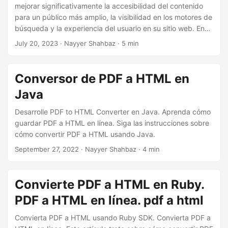
i
mejorar significativamente la accesibilidad del contenido
ó
para un público más amplio, la visibilidad en los motores de
búsqueda y la experiencia del usuario en su sitio web. En
n
este artículo, exploraremos cómo desarrollar
July 20, 2023
· Nayyer Shahbaz · 5 min
eficientemente un conversor de PDF a HTML en línea e
incrustar PDF en HTML usando .NET REST API. Conozca
todos los detalles necesarios sobre cómo mostrar PDF en
Conversor de PDF a HTML en
HTML y optimizar el contenido de su sitio web para lograr
Java
el máximo impacto. Profundicemos y hagamos que su
contenido PDF sea más dinámico y atractivo para su
Desarrolle PDF to HTML Converter en Java. Aprenda cómo
audiencia.
guardar PDF a HTML en línea. Siga las instrucciones sobre
cómo convertir PDF a HTML usando Java.
September 27, 2022
· Nayyer Shahbaz · 4 min
Convierte PDF a HTML en Ruby.
PDF a HTML en línea. pdf a html
Convierta PDF a HTML usando Ruby SDK. Convierta PDF a