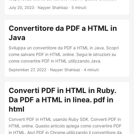
esploreremo come sviluppare in modo efficiente un
July 20, 2023
· Nayyer Shahbaz · 5 minuti
convertitore online da PDF a HTML e incorporare PDF in
HTML utilizzando l’API REST .NET. Scopri tutti i dettagli
necessari su come visualizzare PDF in HTML e ottimizzare i
Convertitore da PDF a HTML in
contenuti del tuo sito web per ottenere il massimo impatto.
Java
Immergiamoci e rendiamo i tuoi contenuti PDF più dinamici
e coinvolgenti per il tuo pubblico.
Sviluppa un convertitore da PDF a HTML in Java. Scopri
come salvare PDF in HTML online. Segui le istruzioni su
come convertire PDF in HTML utilizzando Java.
September 27, 2022
· Nayyer Shahbaz · 4 minuti
Converti PDF in HTML in Ruby.
Da PDF a HTML in linea. pdf in
html
Converti PDF in HTML usando Ruby SDK. Converti PDF in
HTML online. Questo articolo spiega come convertire PDF
in HTML. Apri PDF in Chrome utilizzando il convertitore da