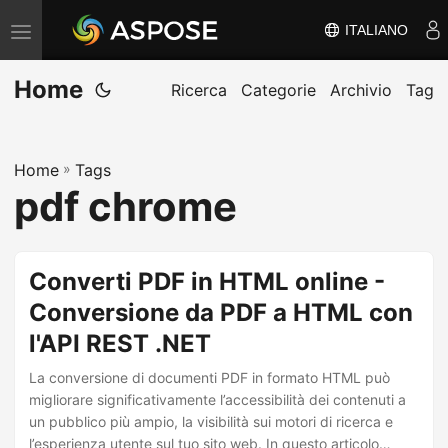
ITALIANO
V
ä
Home
x
Ricerca
Categorie
Archivio
Tag
l
a
Home
»
Tags
n
pdf chrome
a
v
i
Converti PDF in HTML online -
g
Conversione da PDF a HTML con
e
l'API REST .NET
r
i
La conversione di documenti PDF in formato HTML può
n
migliorare significativamente l’accessibilità dei contenuti a
un pubblico più ampio, la visibilità sui motori di ricerca e
g
l’esperienza utente sul tuo sito web. In questo articolo