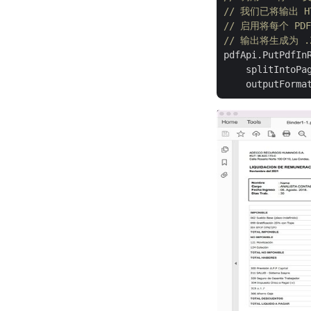
// 我们已将输出 HT
// 启用将每个 PD
// 输出将生成为 .
pdfApi.PutPdfIn
    splitIntoPa
    outputForma