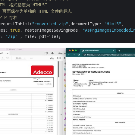
ML 格式指定为“HTML5” 
F 页面保存为单独的 HTML 文件的标志
ZIP 存档
RequestToHtml(
"converted.zip"
,documentType: 
"Html5"
, 

ges: 
true
, rasterImagesSavingMode: 
"AsPngImagesEmbeddedI
t: 
"Zip"