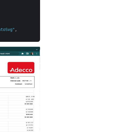
ntoSvg"
, 
