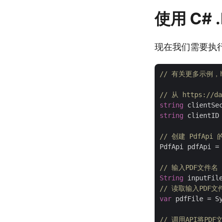
使用 C# 
现在我们需要执行
// 有关更多示例，http
// 从 https://
string
 clientSe
string
 clientID
// 创建 PdfApi
PdfApi pdfApi =
// 输入PDF文件名
String
 inputFil
// 读取输入PDF
var
 pdfFile = Sy
// 调用API将P