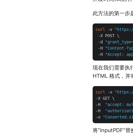
此方法的第一步是
curl
 -v 
"https:
 -X POST \

 -d 
"grant_type
 -H 
"Content-Ty
 -H 
"Accept: ap
现在我们需要执行
HTML 格式，并
curl
 -v 
"https:
-X GET \

-H  
"accept: mu
-H  
"authorizat
-o 
"Converted.z
将“inputPDF