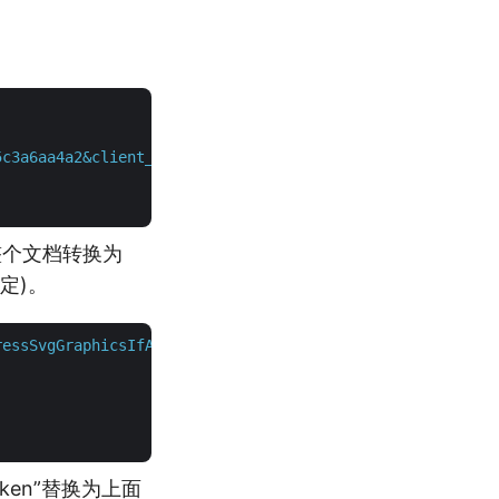
5c3a6aa4a2&client_secret=4d84d5f6584160cbd91dba1fe145db1
整个文档转换为
指定)。
ressSvgGraphicsIfAny=false&documentType=Html5&fixedLayou
oken”替换为上面