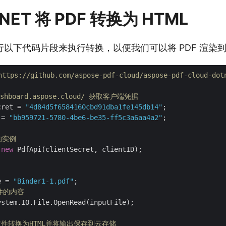
.NET 将 PDF 转换为 HTML
以下代码片段来执行转换，以便我们可以将 PDF 渲染
s://github.com/aspose-pdf-cloud/aspose-pdf-cloud-dotn
dashboard.aspose.cloud/ 获取客户端凭据
cret = 
"4d84d5f6584160cbd91dba1fe145db14"
 = 
"bb959721-5780-4be6-be35-ff5c3a6aa4a2"
;

 的实例
 
new
 PdfApi(clientSecret, clientID);

e = 
"Binder1-1.pdf"
文件的内容
stem.IO.File.OpenRead(inputFile);

DF文件转换为HTML并将输出保存到云存储