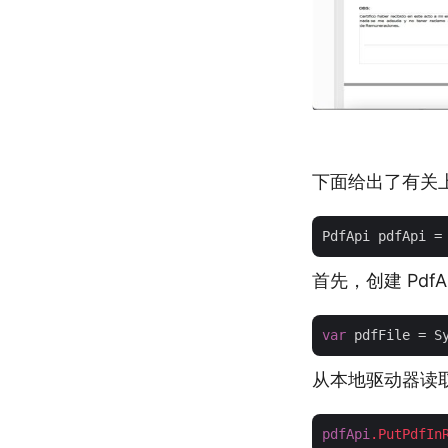
下面给出了有关
PdfApi pdfApi =
首先，创建 Pd
var
从本地驱动器读取
pdfApi
.PutPdfIn