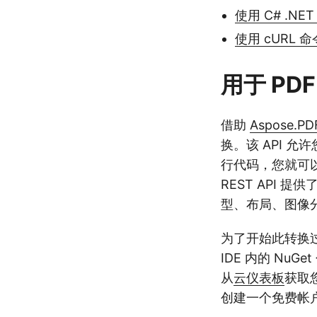
使用 C# .NET
使用 cURL 
用于 PDF
借助
Aspose.PDF
换。该 API 允
行代码，您就可以轻
REST API
型、布局、图像分
为了开始此转换过程
IDE 内的 NuG
从
云仪表板
获取
创建一个免费帐