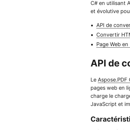
C# en utilisant
et évolutive po
API de conve
Convertir HT
Page Web en 
API de c
Le
Aspose.PDF 
pages web en li
charge le charg
JavaScript et i
Caractéristi