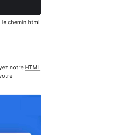
t le chemin html
ayez notre
HTML
votre