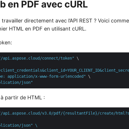
b en PDF avec cURL
z travailler directement avec l’API REST ? Voici com
chier HTML en PDF en utilisant cURL.
oken:
//api.aspose.cloud/connect/token"
 \

=client_credentials&client_id=YOUR_CLIENT_ID&client_secr
pe: application/x-www-form-urlencoded"
 \

plication/json"
à partir de HTML :
//api.aspose.cloud/v3.0/pdf/{resultantFile}/create/html?s
lication/json" \
