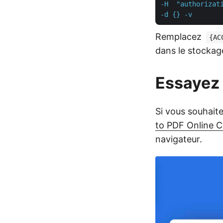
-H  "authorizati
-d {} -v
Remplacez
{AC
dans le stockag
Essayez 
Si vous souhait
to PDF Online 
navigateur.