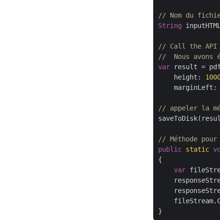
// Nom du fichi
String
 inputHTM
// Call the API
//  Nous avons 
var
 result = pd
    height: 
100
    marginLeft:
// appeler la m
saveToDisk(resu
// Méthode pour
public
static
v
{

var
 fileStr
    responseStr
    responseStre
    fileStream.C