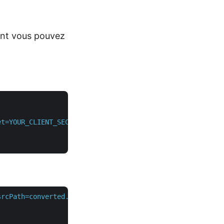
ment vous pouvez
et=YOUR_CLIENT_SECRET"
 \

rcPath=converted.zip&htmlFileName={sourceHTML}" \
