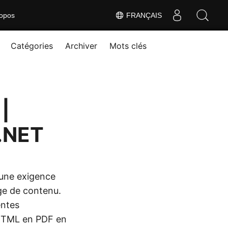
opos
FRANÇAIS
Catégories
Archiver
Mots clés
|
 .NET
une exigence
age de contenu.
entes
 HTML en PDF en