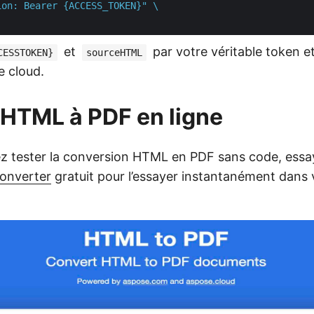
on: Bearer {ACCESS_TOKEN}" \

et
par votre véritable token e
CESSTOKEN}
sourceHTML
e cloud.
HTML à PDF en ligne
ez tester la conversion HTML en PDF sans code, ess
Converter
gratuit pour l’essayer instantanément dans 