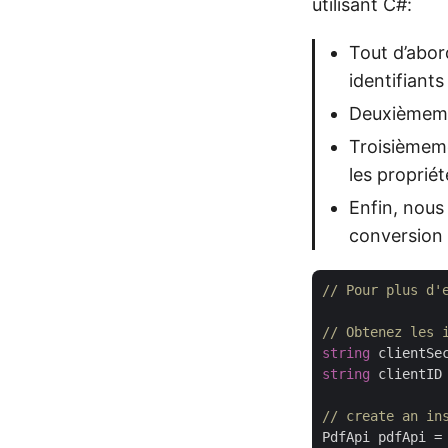
utilisant C#:
Tout d’abor
identifiants
Deuxièmemen
Troisièmeme
les proprié
Enfin, nous
conversion
// Pour plus d'
// Obtenez les 
string
 clientSe
string
 clientID
// create an in
PdfApi pdfApi =