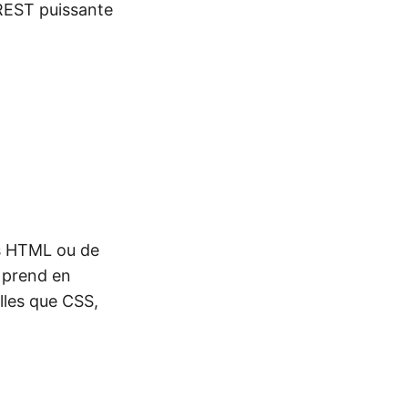
 REST puissante
rs HTML ou de
 prend en
lles que CSS,