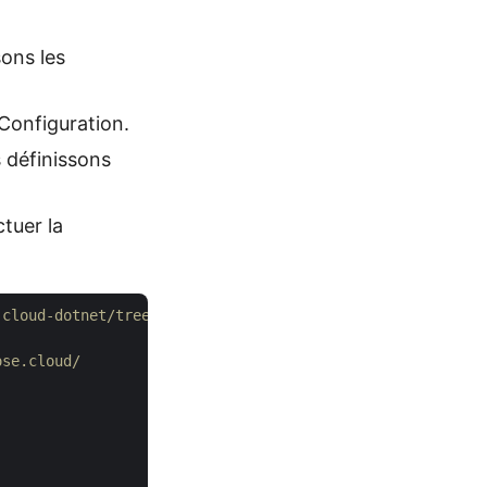
ons les
 Configuration.
 définissons
tuer la
-cloud-dotnet/tree/master/Examples
ose.cloud/