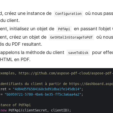
d, créez une instance de
où nous pass
Configuration
 du client.
t, initialisez un objet de
en passant l’objet
PdfApi
nt, créez un objet de
où nous
GetHtmlInStorageToPdf
tés du PDF resultant.
 appelons la méthode du client
pour effec
saveToDisk
 HTML en PDF.
exemples, https://github.com/aspose-pdf-cloud/aspose-pdf
identifiants du client à partir de https://dashboard.asp
cret = 
"4d84d5f6584160cbd91dba1fe145db14"
 = 
"bb959721-5780-4be6-be35-ff5c3a6aa4a2"
;

stance of PdfApi
 
new
 PdfApi(clientSecret, clientID);
