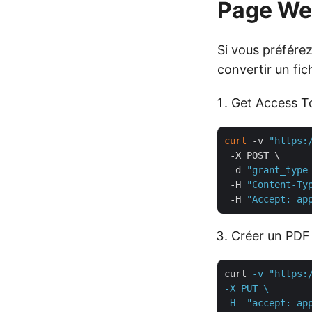
Page We
Si vous préfére
convertir un fi
Get Access T
curl
 -v 
"https:
 -X POST \

 -d 
"grant_type
 -H 
"Content-Ty
 -H 
"Accept: ap
Créer un PDF 
curl
-v "https:
-X PUT \

-H  "accept: app