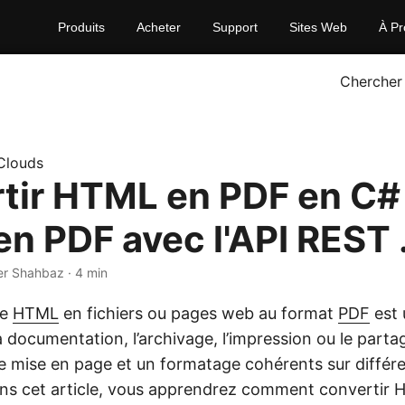
Produits
Acheter
Support
Sites Web
À Pr
Chercher
Clouds
tir HTML en PDF en C# 
n PDF avec l'API REST
er Shahbaz · 4 min
de
HTML
en fichiers ou pages web au format
PDF
est 
 documentation, l’archivage, l’impression ou le part
e mise en page et un formatage cohérents sur différ
ns cet article, vous apprendrez comment convertir