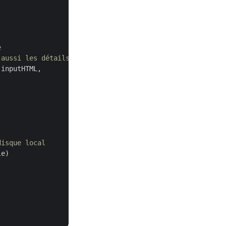
e
 aussi les détails de la marge.
inputHTML, 

disque local
e)
