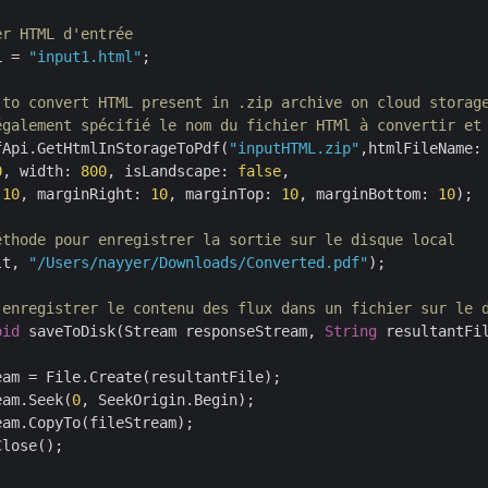
er HTML d'entrée
L = 
"input1.html"
;

 to convert HTML present in .zip archive on cloud storag
également spécifié le nom du fichier HTMl à convertir et
fApi.GetHtmlInStorageToPdf(
"inputHTML.zip"
,htmlFileName: 
0
, width: 
800
, isLandscape: 
false
,

 
10
, marginRight: 
10
, marginTop: 
10
, marginBottom: 
10
);

éthode pour enregistrer la sortie sur le disque local
lt, 
"/Users/nayyer/Downloads/Converted.pdf"
);

 enregistrer le contenu des flux dans un fichier sur le 
oid
 saveToDisk(Stream responseStream, 
String
 resultantFil
eam = File.Create(resultantFile);

eam.Seek(
0
, SeekOrigin.Begin);

am.CopyTo(fileStream);

lose();
