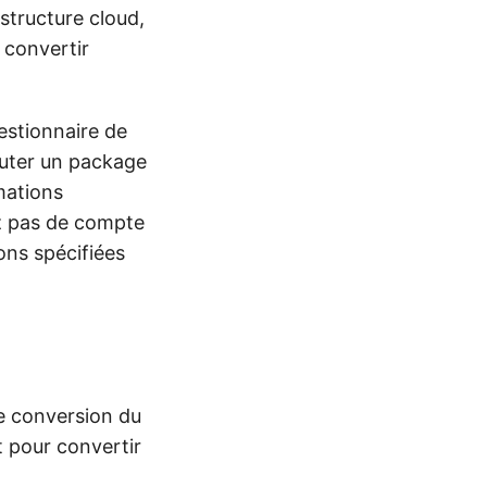
astructure cloud,
 convertir
estionnaire de
outer un package
mations
ez pas de compte
ons spécifiées
de conversion du
t pour convertir