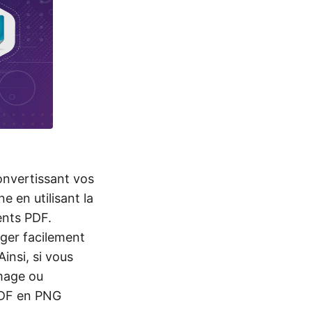
onvertissant vos
 en utilisant la
ents PDF.
ager facilement
insi, si vous
image ou
 PDF en PNG