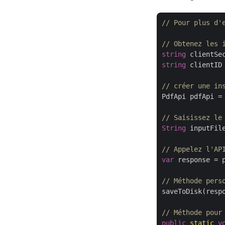
// Pour plus d'
// Obtenez les 
string
 clientSe
string
 clientID
// créer une in
PdfApi pdfApi =
// Saisissez le
String
 inputFil
// Appelez l'AP
var
 response = 
// Méthode pers
saveToDisk(resp
// Méthode pour
public
static
v