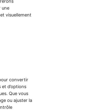
orerons
r une
et visuellement
pour convertir
et d’options
ques. Que vous
age ou ajuster la
ontrôle