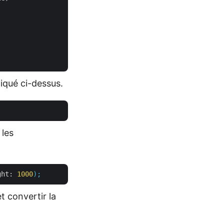
diqué ci-dessus.
 les
ght:
1000
);
t convertir la