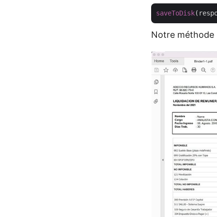
saveToDisk
(resp
Notre méthode pe