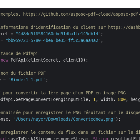
exemples, https://github.com/aspose-pdf-cloud/aspose-pdf
informations d'identification du client sur https://dash
cret = 
"4d84d5f6584160cbd91dba1fe145db14"
 = 
"bb959721-5780-4be6-be35-ff5c3a6aa4a2"
;

stance de PdfApi
 
new
 PdfApi(clientSecret, clientID);

 nom du fichier PDF
e = 
"Binder1-1.pdf"
;

I pour convertir la 1ère page d'un PDF en image PNG
pdfApi.GetPageConvertToPng(inputFile, 
1
, width: 
800
, hei
onnalisée pour enregistrer le PNG résultant sur le disqu
onse, 
"/Users/nayer/Downloads/Convertednew.png"
);

 enregistrer le contenu du flux dans un fichier sur le d
oid
 saveToDisk(Stream responseStream, 
String
 resultantFil