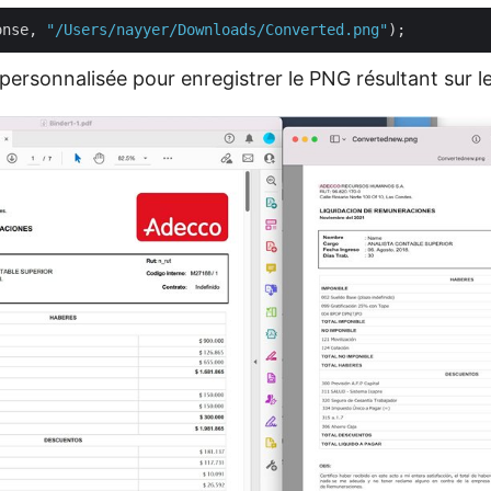
onse, 
"/Users/nayyer/Downloads/Converted.png"
rsonnalisée pour enregistrer le PNG résultant sur le