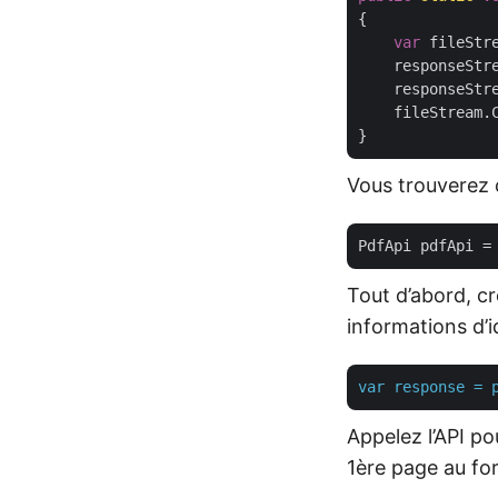
{

var
 fileStr
    responseStr
    responseStre
    fileStream.C
Vous trouverez c
PdfApi pdfApi =
Tout d’abord, cr
informations d’
var
response
=
Appelez l’API po
1ère page au f