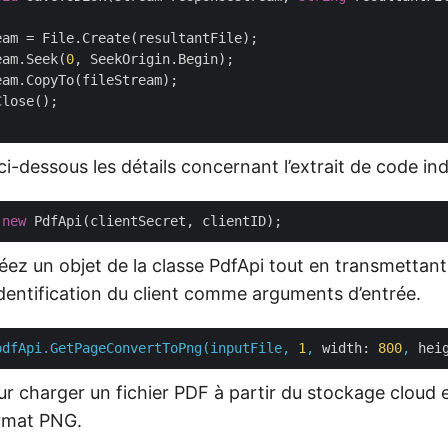
eam = File.Create(resultantFile);

eam.Seek(
0
, SeekOrigin.Begin);

am.CopyTo(fileStream);

lose();

i-dessous les détails concernant l’extrait de code in
 
new
éez un objet de la classe PdfApi tout en transmettant
identification du client comme arguments d’entrée.
pdfApi.GetPageConvertToPng(inputFile,
1
,
width:
800
,
hei
ur charger un fichier PDF à partir du stockage cloud e
ormat PNG.