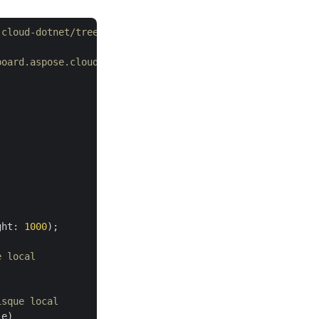
-cloud-dotnet/tree/master/Examples
board.aspose.cloud/
ght: 
1000
);

e local
isque local
e)
