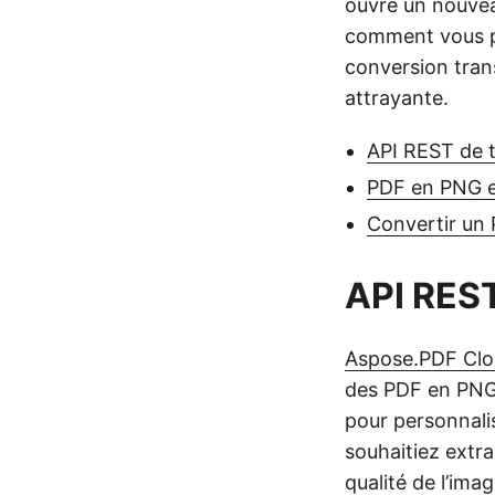
ouvre un nouvea
comment vous po
conversion tran
attrayante.
API REST de 
PDF en PNG e
Convertir un
API REST
Aspose.PDF Clo
des PDF en PNG
pour personnali
souhaitiez extra
qualité de l’ima