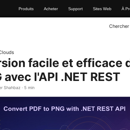
Produits
Acheter
Support
Sites Web
À Pr
Chercher
Clouds
sion facile et efficace
 avec l'API .NET REST
er Shahbaz · 5 min