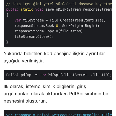
// Akış içeriğini yerel sürücüdeki dosyaya kaydetme y
public
static
void
 saveToDisk(Stream responseStream, 
{

var
 fileStream = File.Create(resultantFile);

    responseStream.Seek(
0
, SeekOrigin.Begin);

    responseStream.CopyTo(fileStream);

    fileStream.Close();

Yukarıda belirtilen kod pasajına ilişkin ayrıntılar
aşağıda verilmiştir.
PdfApi pdfApi = 
new
İlk olarak, istemci kimlik bilgilerini giriş
argümanları olarak aktarırken PdfApi sınıfının bir
nesnesini oluşturun.
var
response
=
pdfApi.GetPageConvertToPng(inputFile,