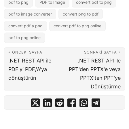
pdf to png
PDF to Image
convert pdf to png
pdf to image converter
convert png to pdf
convert pdf a png
convert pdf to png online
pdf to png online
« ÖNCEKI SAYFA
SONRAKI SAYFA »
.NET REST API ile
.NET REST API ile
PDF'yi PDF/A'ya
PPT'den PPTX'e veya
dönüştürün
PPTX'ten PPT'ye
Dönüştürme