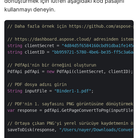
dönüştürmek için lütfen aşağıdaki kod pasajını
kullanmayı deneyin.
// Daha fazla örnek için https://github.com/aspose-pd
// https://dashboard.aspose.cloud/ adresinden istemci
string
 clientSecret = 
"4d84d5f6584160cbd91dba1fe145db
string
 clientID = 
"bb959721-5780-4be6-be35-ff5c3a6aa4
// PdfApi'nin bir örneğini oluşturun
PdfApi pdfApi = 
new
 PdfApi(clientSecret, clientID);

// PDF dosya adını girin
String
 inputFile = 
"Binder1-1.pdf"
;

// PDF'nin 1. sayfasını PNG görüntüsüne dönüştürmek i
var
 response = pdfApi.GetPageConvertToPng(inputFile, 
// Ortaya çıkan PNG'yi yerel sürücüye kaydetmenin öze
saveToDisk(response, 
"/Users/nayer/Downloads/Converte