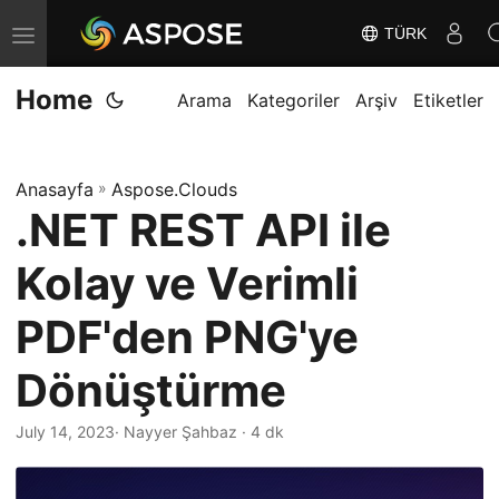
TÜRK
G
e
Home
z
Arama
Kategoriler
Arşiv
Etiketler
i
n
Anasayfa
»
Aspose.Clouds
m
.NET REST API ile
e
y
Kolay ve Verimli
i
D
PDF'den PNG'ye
e
Dönüştürme
ğ
i
July 14, 2023
· Nayyer Şahbaz · 4 dk
ş
t