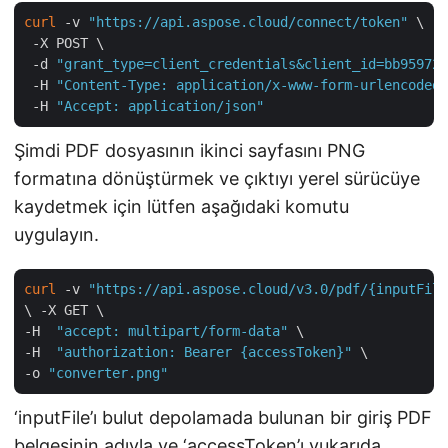
curl
 -v 
"https://api.aspose.cloud/connect/token"
 \

 -X POST \

 -d 
"grant_type=client_credentials&client_id=bb959721
 -H 
"Content-Type: application/x-www-form-urlencoded"
 -H 
"Accept: application/json"
Şimdi PDF dosyasının ikinci sayfasını PNG
formatına dönüştürmek ve çıktıyı yerel sürücüye
kaydetmek için lütfen aşağıdaki komutu
uygulayın.
curl
 -v 
"https://api.aspose.cloud/v3.0/pdf/{inputFile
\ -X GET \

-H  
"accept: multipart/form-data"
 \

-H  
"authorization: Bearer {accessToken}"
 \

-o 
"converter.png"
‘inputFile’ı bulut depolamada bulunan bir giriş PDF
belgesinin adıyla ve ‘accessToken’ı yukarıda