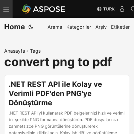
TÜRK
G
e
Home
z
Arama
Kategoriler
Arşiv
Etiketler
i
n
Anasayfa
»
Tags
m
convert png to pdf
e
y
i
.NET REST API ile Kolay ve
D
Verimli PDF'den PNG'ye
e
Dönüştürme
ğ
i
.NET REST API’yi kullanarak PDF belgelerinizi hızlı ve verimli
ş
bir şekilde PNG formatına dönüştürün. PDF dosyalarınızı
zahmetsizce PNG görüntülerine dönüştürerek
t
potansiyelinin kilidini açın. Kolay işbirliği ve görüntüleme