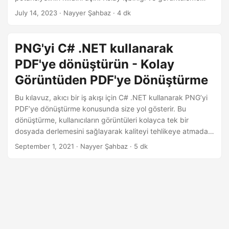
i
yetenekleri için belirli veya tüm PDF sayfalarını yüksek
July 14, 2023
· Nayyer Şahbaz · 4 dk
r
kaliteli görüntülere dönüştürün. .NET REST API’yi kullanarak
sorunsuz dönüştürme çözümünü uygulayın. Çok yönlülük,
uyumluluk ve üstün görüntü kalitesi dahil olmak üzere
PNG'yi C# .NET kullanarak
PDF’yi PNG’ye dönüştürmenin avantajlarını keşfedin.
PDF'ye dönüştürün - Kolay
Görüntüden PDF'ye Dönüştürme
Bu kılavuz, akıcı bir iş akışı için C# .NET kullanarak PNG’yi
PDF’ye dönüştürme konusunda size yol gösterir. Bu
dönüştürme, kullanıcıların görüntüleri kolayca tek bir
dosyada derlemesini sağlayarak kaliteyi tehlikeye atmadan
erişilebilirlik, uyumluluk ve azaltılmış dosya boyutu sağlar.
September 1, 2021
· Nayyer Şahbaz · 5 dk