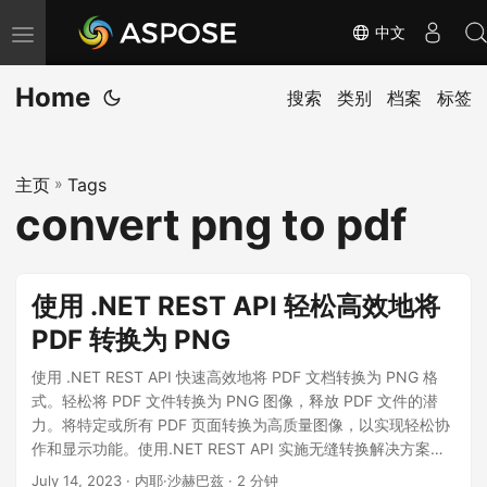
中文
切
换
Home
导
搜索
类别
档案
标签
航
主页
»
Tags
convert png to pdf
使用 .NET REST API 轻松高效地将
PDF 转换为 PNG
使用 .NET REST API 快速高效地将 PDF 文档转换为 PNG 格
式。轻松将 PDF 文件转换为 PNG 图像，释放 PDF 文件的潜
力。将特定或所有 PDF 页面转换为高质量图像，以实现轻松协
作和显示功能。使用.NET REST API 实施无缝转换解决方案。
探索将 PDF 转换为 PNG 的优势，包括多功能性、兼容性和卓
July 14, 2023
· 内耶·沙赫巴兹 · 2 分钟