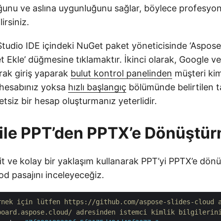
uğunu ve aslına uygunluğunu sağlar, böylece profesyon
irsiniz.
 Studio IDE içindeki NuGet paket yöneticisinde ‘Aspose
 Ekle’ düğmesine tıklamaktır. İkinci olarak, Google v
rak giriş yaparak
bulut kontrol panelinden
müşteri kiml
r hesabınız yoksa
hızlı başlangıç
bölümünde belirtilen ta
tsiz bir hesap oluşturmanız yeterlidir.
ile PPT’den PPTX’e Dönüştü
t ve kolay bir yaklaşım kullanarak PPT’yi PPTX’e dön
kod pasajını inceleyeceğiz.
rnek için lütfen https://github.com/aspose-slides-cloud 
board.aspose.cloud/ adresinden istemci kimlik bilgilerin