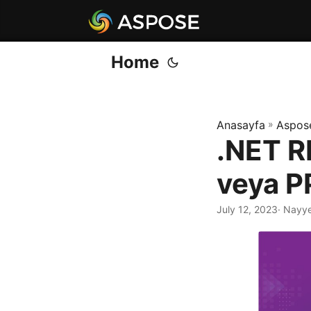
Home
Anasayfa
»
Aspos
.NET R
veya P
July 12, 2023
· Nayy