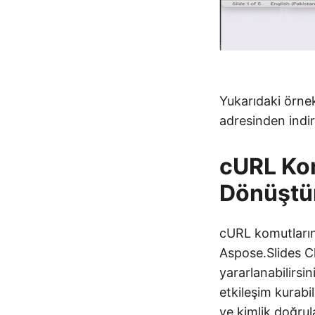
Yukarıdaki örne
adresinden indir
cURL Kom
Dönüştü
cURL komutların
Aspose.Slides C
yararlanabilirsi
etkileşim kurabi
ve kimlik doğrul