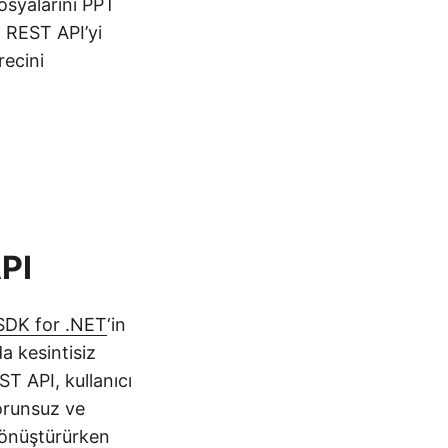
osyalarını PPT
 REST API’yi
recini
PI
SDK for .NET
‘in
a kesintisiz
ST API, kullanıcı
orunsuz ve
 dönüştürürken