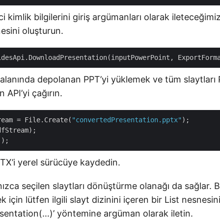
i kimlik bilgilerini giriş argümanları olarak ileteceğimi
nesini oluşturun.
alanında depolanan PPT’yi yüklemek ve tüm slaytları
 API’yi çağırın.
ream = File.Create(
"convertedPresentation.pptx"
);

fStream);

TX’i yerel sürücüye kaydedin.
nızca seçilen slaytları dönüştürme olanağı da sağlar. 
 için lütfen ilgili slayt dizinini içeren bir List nesnesin
entation(…)’ yöntemine argüman olarak iletin.