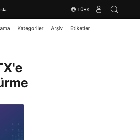
nda
TÜRK
rama
Kategoriler
Arşiv
Etiketler
TX'e
türme