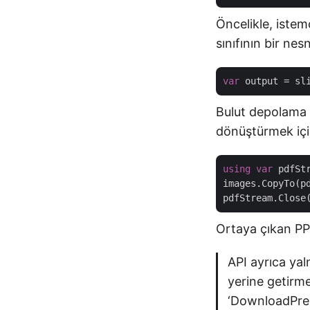
Öncelikle, istemc
sınıfının bir nes
var
Bulut depolama 
dönüştürmek için
using
var
 pdfSt
images.CopyTo(pd
Ortaya çıkan PP
API ayrıca yal
yerine getirmek
‘DownloadPres