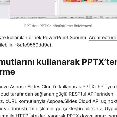
PPT’den PPTX’e dönüştürme önizlemesi.
kte kullanılan örnek PowerPoint Sunumu
Architecture
ilebilir. -8a1e9569dd9c).
utlarını kullanarak PPTX’te
rme
ı ve Aspose.Slides Cloud’u kullanarak PPTX’i PPT’ye 
loud tarafından sağlanan güçlü RESTful API’lerinden
niz. cURL komutlarıyla Aspose.Slides Cloud API uç nokt
lir ve dönüştürme işlemini gerçekleştirebilirsiniz. Uyg
ama ile HTTP istekleri yaparak PPTX dosyalarınızı sor