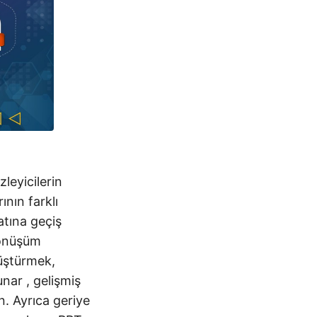
leyicilerin
ının farklı
atına geçiş
dönüşüm
üştürmek,
nar , gelişmiş
n. Ayrıca geriye