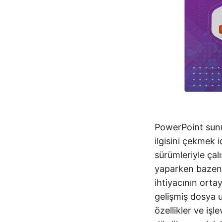
PowerPoint sunum
ilgisini çekmek 
sürümleriyle çal
yaparken bazen 
ihtiyacının ortay
gelişmiş dosya 
özellikler ve iş