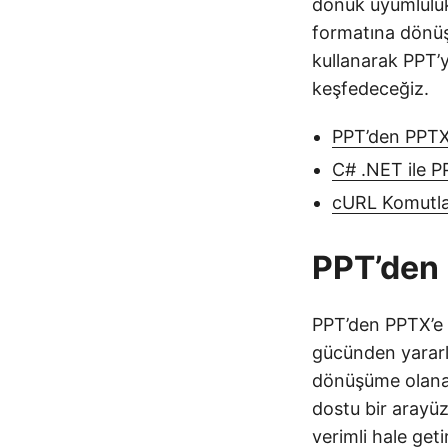
dönük uyumluluk
formatına dönüş
kullanarak PPT’
keşfedeceğiz.
PPT’den PPTX
C# .NET ile 
cURL Komutla
PPT’den
PPT’den PPTX’e
gücünden yararla
dönüşüme olanak 
dostu bir arayü
verimli hale get