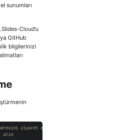
el sunumları
.Slides-Cloud’u
eya GitHub
ik bilgilerinizi
limatları
rme
üştürmenin
adresini ziyaret edin.
i alın