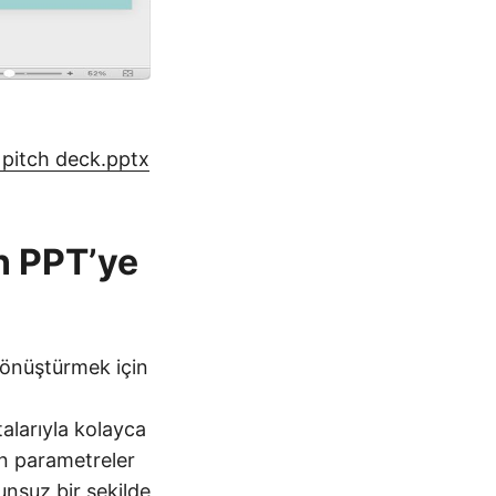
 pitch deck.pptx
n PPT’ye
dönüştürmek için
alarıyla kolayca
un parametreler
unsuz bir şekilde