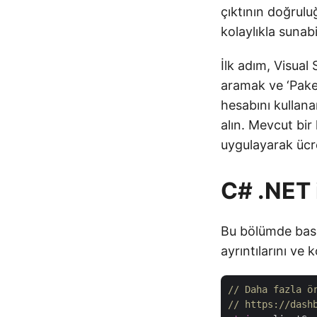
çıktının doğrul
kolaylıkla sunabil
İlk adım, Visual
aramak ve ‘Paket
hesabını kullana
alın. Mevcut bi
uygulayarak ücre
C# .NET 
Bu bölümde basi
ayrıntılarını ve 
// Daha fazla ö
// https://dash