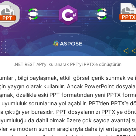
.NET REST API’yi kullanarak PPT’yi PPTX’e dönüştürün.
ları, bilgi paylaşmak, etkili görsel içerik sunmak ve iz
için yaygın olarak kullanılır. Ancak PowerPoint dosyalar
ışmak, özellikle eski PPT formatından yeni PPTX form
uyumluluk sorunlarına yol açabilir. PPT’den PPTX’e 
a çıktığı yer burasıdır.
PPT
dosyalarınızı
PPTX
‘ye dön
uyumluluğu da dahil olmak üzere çok sayıda avantaj su
levler ve modern sunum araçlarıyla daha iyi entegrasyo