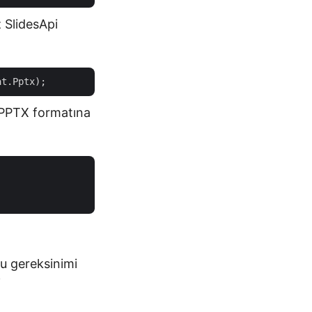
z SlidesApi
 PPTX formatına
Bu gereksinimi
i