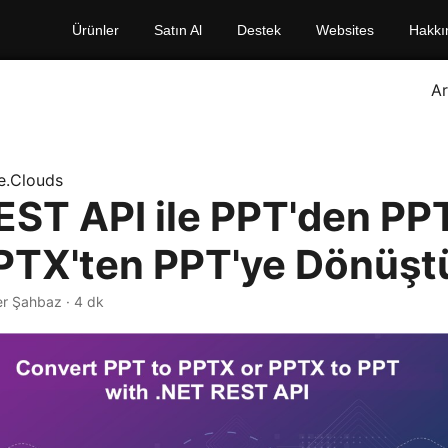
Ürünler
Satın Al
Destek
Websites
Hakkı
A
e.Clouds
EST API ile PPT'den PP
PTX'ten PPT'ye Dönüş
er Şahbaz · 4 dk