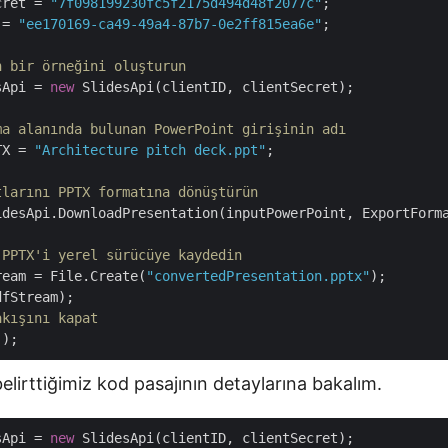
cret = 
"7f098199230fc5f2175d494d48f2077c"
 = 
"ee170169-ca49-49a4-87b7-0e2ff815ea6e"
;

n bir örneğini oluşturun
sApi = 
new
 SlidesApi(clientID, clientSecret);

ma alanında bulunan PowerPoint girişinin adı
TX = 
"Architecture pitch deck.ppt"
;

tlarını PPTX formatına dönüştürün
idesApi.DownloadPresentation(inputPowerPoint, ExportForma
 PPTX'i yerel sürücüye kaydedin
ream = File.Create(
"convertedPresentation.pptx"
);

akışını kapat
elirttiğimiz kod pasajının detaylarına bakalım.
sApi = 
new