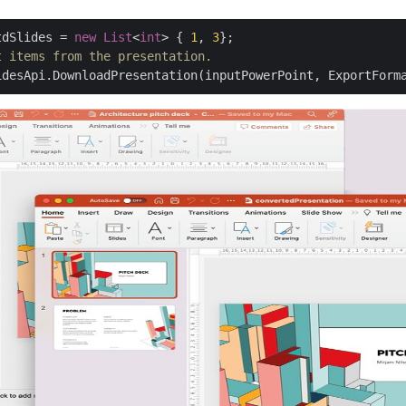
tdSlides = 
new
List
<
int
> { 
1
, 
3
t items from the presentation.