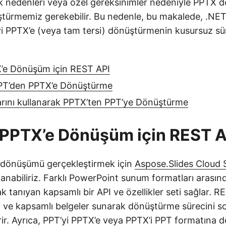
 nedenleri veya özel gereksinimler nedeniyle PPTX d
türmemiz gerekebilir. Bu nedenle, bu makalede, .NET
yi PPTX’e (veya tam tersi) dönüştürmenin kusursuz sü
’e Dönüşüm için REST API
PPT’den PPTX’e Dönüştürme
rını kullanarak PPTX’ten PPT’ye Dönüştürme
 PPTX’e Dönüşüm için REST A
 dönüşümü gerçekleştirmek için
Aspose.Slides Cloud 
nabiliriz. Farklı PowerPoint sunum formatları arasınd
tanıyan kapsamlı bir API ve özellikler seti sağlar. RE
z ve kapsamlı belgeler sunarak dönüştürme sürecini s
irir. Ayrıca, PPT’yi PPTX’e veya PPTX’i PPT formatına