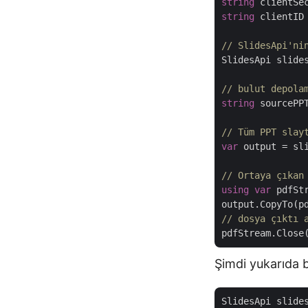
string
 clientSe
string
 clientID
// SlidesApi'ni
SlidesApi slide
// bulut depola
string
 sourcePP
// Tüm PPT slay
var
 output = sl
// Ortaya çıkan
using
var
 pdfSt
// dosya çıktı 
Şimdi yukarıda b
SlidesApi slide