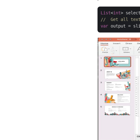
List
<
int
> selec
//  Get all tex
var