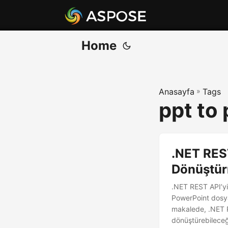
Home
Anasayfa
»
Tags
ppt to
.NET RES
Dönüştü
.NET REST API’yi
PowerPoint dosya 
makalede, .NET R
dönüştürebileceğ