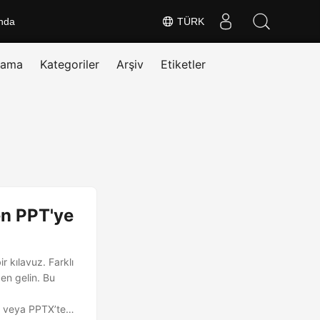
nda
TÜRK
rama
Kategoriler
Arşiv
Etiketler
en PPT'ye
 kılavuz. Farklı
en gelin. Bu
e veya PPTX’ten