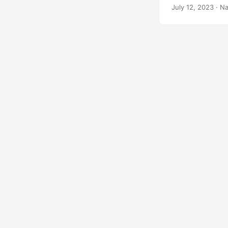
PPT’ye dönüştür
July 12, 2023
· Na