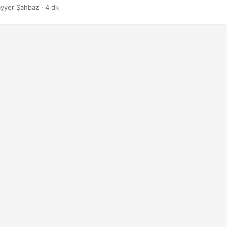
menin kusursuz dünyasını keşfedelim.
yyer Şahbaz · 4 dk