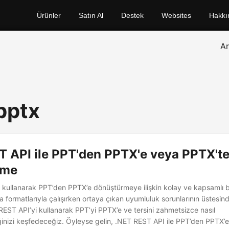
Ürünler
Satın Al
Destek
Websites
Hakkı
A
 pptx
T API ile PPT'den PPTX'e veya PPTX't
rme
 kullanarak PPT’den PPTX’e dönüştürmeye ilişkin kolay ve kapsamlı bir
formatlarıyla çalışırken ortaya çıkan uyumluluk sorunlarının üstesind
EST API’yi kullanarak PPT’yi PPTX’e ve tersini zahmetsizce nasıl
inizi keşfedeceğiz. Öyleyse gelin, .NET REST API ile PPT’den PPTX’