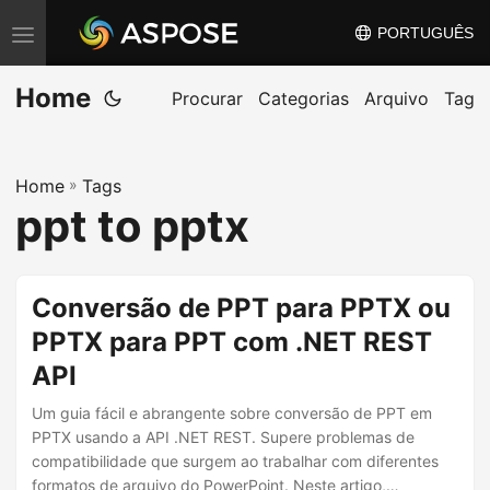
PORTUGUÊS
A
l
Home
t
Procurar
Categorias
Arquivo
Tag
e
r
Home
»
Tags
n
ppt to pptx
a
r
n
Conversão de PPT para PPTX ou
a
PPTX para PPT com .NET REST
v
API
e
g
Um guia fácil e abrangente sobre conversão de PPT em
a
PPTX usando a API .NET REST. Supere problemas de
compatibilidade que surgem ao trabalhar com diferentes
ç
formatos de arquivo do PowerPoint. Neste artigo,