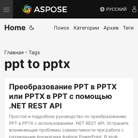
РУССКИЙ
П
е
Home
р
Поиск
Категории
Архив
Теги
е
к
Главная
»
Tags
л
ppt to pptx
ю
ч
и
Преобразование PPT в PPTX
т
или PPTX в PPT с помощью
ь
.NET REST API
н
а
Простое и подробное руководство по преобразованию
в
PPT в PPTX с использованием .NET REST API. Устраните
возникающие проблемы совместимости при работе с
и
различными форматами файлов PowerPoint. В этой