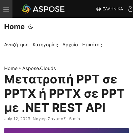
ΕΛΛΗΝΙΚΆ
Ε
ν
Home
α
λ
λ
Αναζήτηση
Κατηγορίες
Αρχείο
Ετικέτες
α
γ
Home
ή
»
Aspose.Clouds
Μετατροπή PPT σε
π
λ
PPTX ή PPTX σε PPT
ο
ή
με .NET REST API
γ
η
July 12, 2023
· Ναγιέρ Σαχμπάζ · 5 min
σ