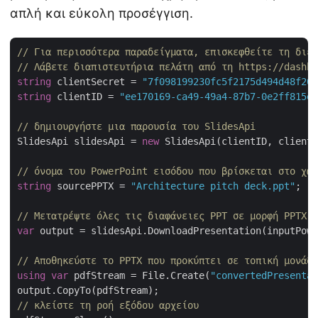
απλή και εύκολη προσέγγιση.
// Για περισσότερα παραδείγματα, επισκεφθείτε τη διε
// Λάβετε διαπιστευτήρια πελάτη από τη https://dashbo
string
 clientSecret = 
"7f098199230fc5f2175d494d48f207
string
 clientID = 
"ee170169-ca49-49a4-87b7-0e2ff815ea
// δημιουργήστε μια παρουσία του SlidesApi
SlidesApi slidesApi = 
new
 SlidesApi(clientID, clientS
// όνομα του PowerPoint εισόδου που βρίσκεται στο χώρ
string
 sourcePPTX = 
"Architecture pitch deck.ppt"
;

// Μετατρέψτε όλες τις διαφάνειες PPT σε μορφή PPTX
var
 output = slidesApi.DownloadPresentation(inputPowe
// Αποθηκεύστε το PPTX που προκύπτει σε τοπική μονάδα
using
var
 pdfStream = File.Create(
"convertedPresentat
// κλείστε τη ροή εξόδου αρχείου