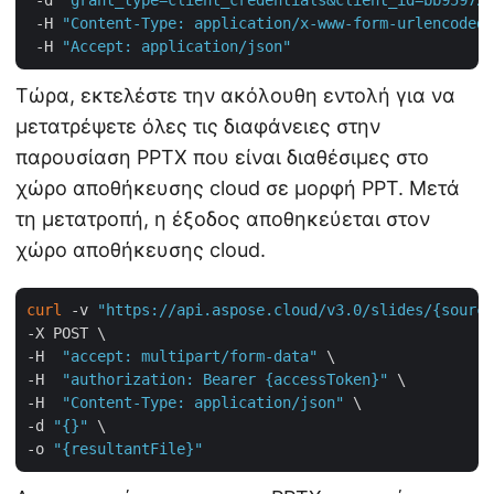
 -d 
"grant_type=client_credentials&client_id=bb959721
 -H 
"Content-Type: application/x-www-form-urlencoded"
 -H 
"Accept: application/json"
Τώρα, εκτελέστε την ακόλουθη εντολή για να
μετατρέψετε όλες τις διαφάνειες στην
παρουσίαση PPTX που είναι διαθέσιμες στο
χώρο αποθήκευσης cloud σε μορφή PPT. Μετά
τη μετατροπή, η έξοδος αποθηκεύεται στον
χώρο αποθήκευσης cloud.
curl
 -v 
"https://api.aspose.cloud/v3.0/slides/{source
-X POST \

-H  
"accept: multipart/form-data"
 \

-H  
"authorization: Bearer {accessToken}"
 \

-H  
"Content-Type: application/json"
 \

-d 
"{}"
 \

-o 
"{resultantFile}"