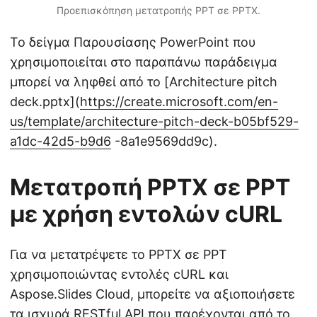
Προεπισκόπηση μετατροπής PPT σε PPTX.
Το δείγμα Παρουσίασης PowerPoint που
χρησιμοποιείται στο παραπάνω παράδειγμα
μπορεί να ληφθεί από το [Architecture pitch
deck.pptx](
https://create.microsoft.com/en-
us/template/architecture-pitch-deck-b05bf529-
a1dc-42d5-b9d6
-8a1e9569dd9c).
Μετατροπή PPTX σε PPT
με χρήση εντολών cURL
Για να μετατρέψετε το PPTX σε PPT
χρησιμοποιώντας εντολές cURL και
Aspose.Slides Cloud, μπορείτε να αξιοποιήσετε
τα ισχυρά RESTful API που παρέχονται από το