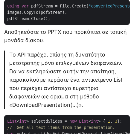
using
var
 pdfStream = File.Create(
"convertedPresentat
images.CopyTo(pdfStream);

Αποθηκεύστε το PPTX που προκύπτει σε τοπική
μονάδα δίσκου.
Το API παρέχει επίσης τη δυνατότητα
μετατροπής μόνο επιλεγμένων διαφανειών.
Για να εκπληρώσετε αυτήν την απαίτηση,
παρακαλούμε περάστε ένα αντικείμενο List
που περιέχει αντίστοιχο ευρετήριο
διαφανειών ως όρισμα στη μέθοδο
«DownloadPresentation(…)».
List
<
int
> selectdSlides = 
new
List
<
int
> { 
1
, 
3
//  Get all text items from the presentation.
var