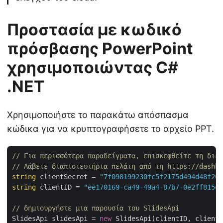
Προστασία με κωδικό
πρόσβασης PowerPoint
χρησιμοποιώντας C#
.NET
Χρησιμοποιήστε το παρακάτω απόσπασμα
κώδικα για να κρυπτογραφήσετε το αρχείο PPT.
// Για περισσότερα παραδείγματα, επισκεφθείτε τη διε
// Λάβετε διαπιστευτήρια πελάτη από τη https://dashbo
string
 clientSecret = 
"7f098199230fc5f2175d494d48f207
string
 clientID = 
"ee170169-ca49-49a4-87b7-0e2ff815ea
// δημιουργήστε μια παρουσία του SlidesApi
SlidesApi slidesApi = 
new
 SlidesApi(clientID, clientS