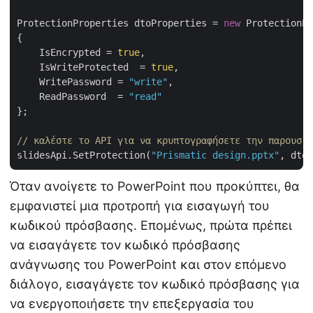
ProtectionProperties dtoProperties = 
new
 ProtectionPr
{

    IsEncrypted = 
true
,

    IsWriteProtected  = 
true
,

    WritePassword = 
"write"
,

    ReadPassword  = 
"read"
};

// καλέστε το API για να κρυπτογραφήσετε την παρουσία
slidesApi.SetProtection(
"Prismatic design.pptx"
Όταν ανοίγετε το PowerPoint που προκύπτει, θα
εμφανιστεί μια προτροπή για εισαγωγή του
κωδικού πρόσβασης. Επομένως, πρώτα πρέπει
να εισαγάγετε τον κωδικό πρόσβασης
ανάγνωσης του PowerPoint και στον επόμενο
διάλογο, εισαγάγετε τον κωδικό πρόσβασης για
να ενεργοποιήσετε την επεξεργασία του