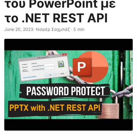
του PowerPoint με
η
ς
το .NET REST API
June 20, 2023
· Ναγιέρ Σαχμπάζ · 5 min