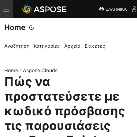
ΕΛΛΗΝΙΚΆ
Ε
ν
Home
α
λ
λ
Αναζήτηση
Κατηγορίες
Αρχείο
Ετικέτες
α
γ
Home
ή
»
Aspose.Clouds
Πώς να
π
λ
προστατεύσετε με
ο
ή
κωδικό πρόσβασης
γ
τις παρουσιάσεις
η
σ