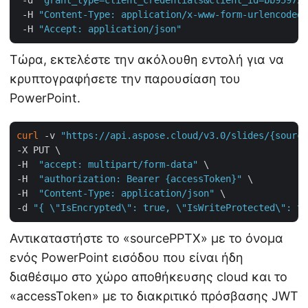
 -d 
"grant_type=client_credentials&client_id=bb959721
 -H 
"Content-Type: application/x-www-form-urlencoded"
 -H 
"Accept: application/json"
Τώρα, εκτελέστε την ακόλουθη εντολή για να
κρυπτογραφήσετε την παρουσίαση του
PowerPoint.
curl
 -v 
"https://api.aspose.cloud/v3.0/slides/{source
-X PUT \

-H  
"accept: multipart/form-data"
 \

-H  
"authorization: Bearer {accessToken}"
 \

-H  
"Content-Type: application/json"
 \

-d 
"{ \"IsEncrypted\": true, \"IsWriteProtected\": tr
Αντικαταστήστε το «sourcePPTX» με το όνομα
ενός PowerPoint εισόδου που είναι ήδη
διαθέσιμο στο χώρο αποθήκευσης cloud και το
«accessToken» με το διακριτικό πρόσβασης JWT