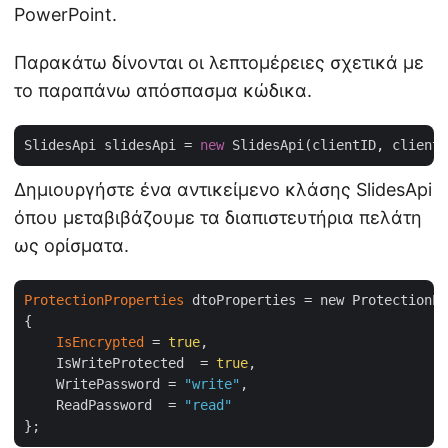
PowerPoint.
Παρακάτω δίνονται οι λεπτομέρειες σχετικά με
το παραπάνω απόσπασμα κώδικα.
SlidesApi slidesApi = 
new
Δημιουργήστε ένα αντικείμενο κλάσης SlidesApi
όπου μεταβιβάζουμε τα διαπιστευτήρια πελάτη
ως ορίσματα.
ProtectionProperties
 dtoProperties = new ProtectionPr
{

IsEncrypted
 = 
true
,

    IsWriteProtected  = 
true
,

    WritePassword = 
"write"
,

    ReadPassword  = 
"read"