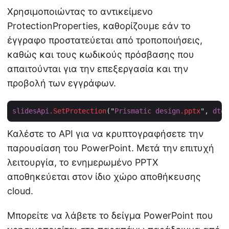
Χρησιμοποιώντας το αντικείμενο
ProtectionProperties, καθορίζουμε εάν το
έγγραφο προστατεύεται από τροποποιήσεις,
καθώς και τους κωδικούς πρόσβασης που
απαιτούνται για την επεξεργασία και την
προβολή των εγγράφων.
slidesApi
.SetProtection
("
Prismatic
design
.pptx
", 
dtoP
Καλέστε το API για να κρυπτογραφήσετε την
παρουσίαση του PowerPoint. Μετά την επιτυχή
λειτουργία, το ενημερωμένο PPTX
αποθηκεύεται στον ίδιο χώρο αποθήκευσης
cloud.
Μπορείτε να λάβετε το δείγμα PowerPoint που