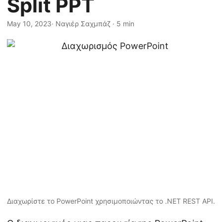
Split PPT
η
ς
May 10, 2023
· Ναγιέρ Σαχμπάζ · 5 min
Διαχωρίστε το PowerPoint χρησιμοποιώντας το .NET REST API.