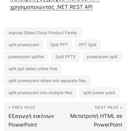
χρησιμοποιώντας .NET REST API
Aspose.Slides Cloud Product Family
split powerpoint
Split PPT
PPT Split
powerpoint splitter
Split PPTX
powerpoint split
split ppt slides online free
split powerpoint slides into separate files
split powerpoint into multiple files
split power point
« PREV PAGE
NEXT PAGE »
Εξαγωγή εικόνων
Μετατροπή HTML σε
PowerPoint
PowerPoint