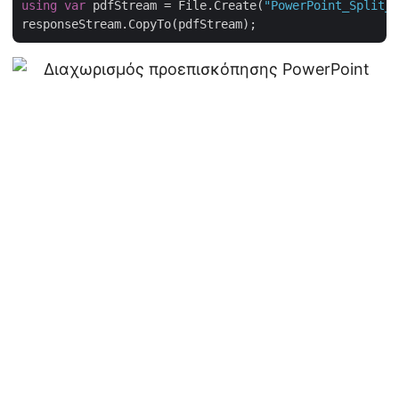
using
var
 pdfStream = File.Create(
"PowerPoint_Split_o