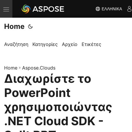
ΕΛΛΗΝΙΚΆ
Ε
ν
Home
α
λ
λ
Αναζήτηση
Κατηγορίες
Αρχείο
Ετικέτες
α
γ
Home
ή
»
Aspose.Clouds
Διαχωρίστε το
π
λ
PowerPoint
ο
ή
χρησιμοποιώντας
γ
.NET Cloud SDK -
η
σ