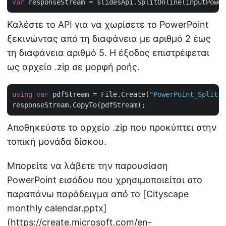
var
 responseStream = slidesApi.SplitOnline(inputPower
Καλέστε το API για να χωρίσετε το PowerPoint
ξεκινώντας από τη διαφάνεια με αριθμό 2 έως
τη διαφάνεια αριθμό 5. Η έξοδος επιστρέφεται
ως αρχείο .zip σε μορφή ροής.
using
var
 pdfStream = File.Create(
"PowerPoint_Split_o
Αποθηκεύστε το αρχείο .zip που προκύπτει στην
τοπική μονάδα δίσκου.
Μπορείτε να λάβετε την παρουσίαση
PowerPoint εισόδου που χρησιμοποιείται στο
παραπάνω παράδειγμα από το [Cityscape
monthly calendar.pptx]
(
https://create.microsoft.com/en-