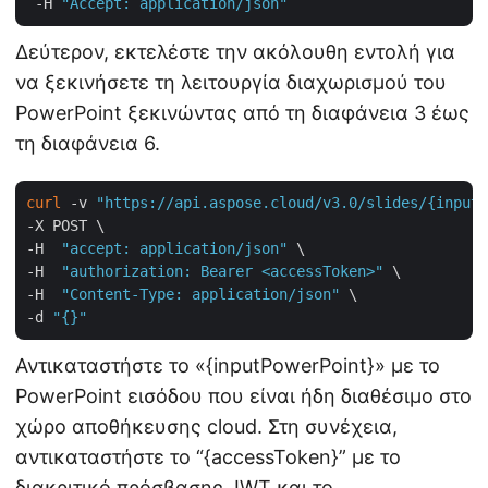
 -H 
"Accept: application/json"
Δεύτερον, εκτελέστε την ακόλουθη εντολή για
να ξεκινήσετε τη λειτουργία διαχωρισμού του
PowerPoint ξεκινώντας από τη διαφάνεια 3 έως
τη διαφάνεια 6.
curl
 -v 
"https://api.aspose.cloud/v3.0/slides/{inputP
-X POST \

-H  
"accept: application/json"
 \

-H  
"authorization: Bearer <accessToken>"
 \

-H  
"Content-Type: application/json"
 \

-d 
"{}"
Αντικαταστήστε το «{inputPowerPoint}» με το
PowerPoint εισόδου που είναι ήδη διαθέσιμο στο
χώρο αποθήκευσης cloud. Στη συνέχεια,
αντικαταστήστε το “{accessToken}” με το
διακριτικό πρόσβασης JWT και το