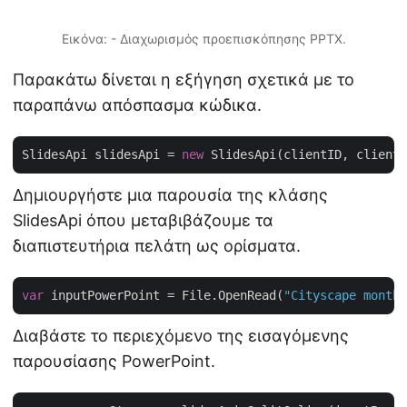
Εικόνα: - Διαχωρισμός προεπισκόπησης PPTX.
Παρακάτω δίνεται η εξήγηση σχετικά με το
παραπάνω απόσπασμα κώδικα.
SlidesApi slidesApi = 
new
Δημιουργήστε μια παρουσία της κλάσης
SlidesApi όπου μεταβιβάζουμε τα
διαπιστευτήρια πελάτη ως ορίσματα.
var
 inputPowerPoint = File.OpenRead(
"Cityscape monthl
Διαβάστε το περιεχόμενο της εισαγόμενης
παρουσίασης PowerPoint.