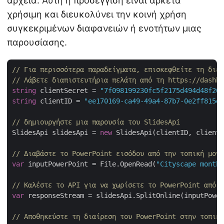
αρχεία. Αυτή η προσέγγιση είναι αρκετά
χρήσιμη και διευκολύνει την κοινή χρήση
συγκεκριμένων διαφανειών ή ενοτήτων μιας
παρουσίασης.
// Για περισσότερα παραδείγματα, επισκεφθείτε τη διε
// Λάβετε διαπιστευτήρια πελάτη από τη https://dashbo
string
 clientSecret = 
"7f098199230fc5f2175d494d48f207
string
 clientID = 
"ee170169-ca49-49a4-87b7-0e2ff815ea
// δημιουργήστε μια παρουσία του SlidesApi
SlidesApi slidesApi = 
new
 SlidesApi(clientID, clientS
// Διαβάστε το PowerPoint εισόδου από την τοπική μονά
var
 inputPowerPoint = File.OpenRead(
"Cityscape monthl
// Καλέστε το API για να χωρίσετε το PowerPoint από τ
var
 responseStream = slidesApi.SplitOnline(inputPower
// Αποθηκεύστε τη διαίρεση του PowerPoint στην τοπική