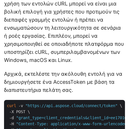
χρήση των εντολών cURL μπορεί να είναι μια
βολική επιλογή για χρήστες που προτιμούν τις
διεπαφές γραμμής εντολών ή πρέπει να
ενσωματώσουν τη λειτουργικότητα σε σενάρια
ή ροές εργασίας. Επιπλέον, μπορεί να
χρησιμοποιηθεί σε οποιαδήποτε πλατφόρμα που
υποστηρίζει cURL, συμπεριλαμβανομένων των
Windows, macOS και Linux.
Αρχικά, εκτελέστε την ακόλουθη εντολή για να
δημιουργήσετε ένα AccessToken με βάση τα
διαπιστευτήρια πελάτη σας.
curl
 -v 
"https://api.aspose.cloud/connect/token"
 \

 -X POST \

 -d 
"grant_type=client_credentials&client_id=ee170169
 -H 
"Content-Type: application/x-www-form-urlencoded"